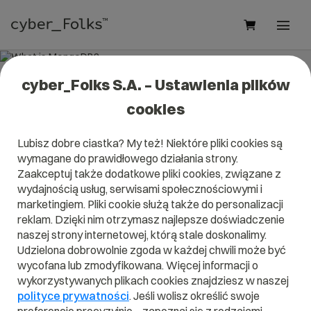
cyber_Folks S.A. – Ustawienia plików
What is MongoDB?
cookies
Read what it is
MongoDB
in our dictionary.
Lubisz dobre ciastka? My też! Niektóre pliki cookies są
It will help you better understand what exactly it is
wymagane do prawidłowego działania strony.
MongoDB
and what is the meaning to you in everyday use.
Zaakceptuj także dodatkowe pliki cookies, związane z
wydajnością usług, serwisami społecznościowymi i
marketingiem. Pliki cookie służą także do personalizacji
reklam. Dzięki nim otrzymasz najlepsze doświadczenie
A
B
C
D
E
F
G
H
I
naszej strony internetowej, którą stale doskonalimy.
Udzielona dobrowolnie zgoda w każdej chwili może być
J
K
L
M
N
O
P
Q
R
wycofana lub zmodyfikowana. Więcej informacji o
wykorzystywanych plikach cookies znajdziesz w naszej
S
T
U
V
W
X
Y
Z
polityce prywatności
. Jeśli wolisz określić swoje