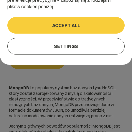
preferencje precyzyjnie – zapoznaj się z rodzajami
plików cookies poniżej.
Home
/
Dictionary
/
Bazy danych
/
MongoDB
ACCEPT ALL
MongoDB
SETTINGS
Bazy danych
MongoDB
to popularny system baz danych typu
NoSQL
,
który został zaprojektowany z myślą o skalowalności i
elastyczności. W przeciwieństwie do tradycyjnych
relacyjnych baz danych, MongoDB przechowuje dane w
formacie dokumentów
JSON
, co umożliwia bardziej
naturalne modelowanie danych i łatwiejszą pracę z nimi.
Jednym z głównych powodów popularności MongoDB jest
jego zdolność do obsługi dużych ilości danych oraz