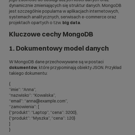
dynamicznie zmieniających się struktur danych. MongoDB
jest szczególnie popularna w aplikacjach internetowych,
systemach analitycznych, serwisach e-commerce oraz
projektach opartych o tzw.
big data
.
Kluczowe cechy MongoDB
1. Dokumentowy model danych
W MongoDB dane przechowywane są w postaci
dokumentów
, które przypominają obiekty JSON. Przykład
takiego dokumentu:
{
“imie”: “Anna”,
“nazwisko”: “Kowalska”,
“email”: “anna@example.com”,
“zamowienia”: [
{“produkt”: “Laptop”, “cena”: 3200},
{“produkt”: “Myszka”, “cena”: 120}
]
}