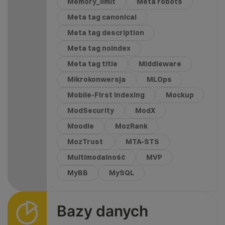
Memory_limit
Meta robots
Meta tag canonical
Meta tag description
Meta tag noindex
Meta tag title
Middleware
Mikrokonwersja
MLOps
Mobile-First Indexing
Mockup
ModSecurity
ModX
Moodle
MozRank
MozTrust
MTA-STS
Multimodalność
MVP
MyBB
MySQL
Bazy danych