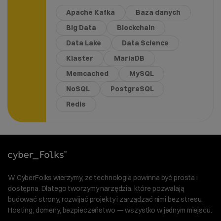
Apache Kafka
Baza danych
Big Data
Blockchain
Data Lake
Data Science
Klaster
MariaDB
Memcached
MySQL
NoSQL
PostgreSQL
Redis
W CyberFolks wierzymy, że technologia powinna być prosta i
dostępna. Dlatego tworzymy narzędzia, które pozwalają
budować strony, rozwijać projekty i zarządzać nimi bez stresu.
Hosting, domeny, bezpieczeństwo — wszystko w jednym miejscu.