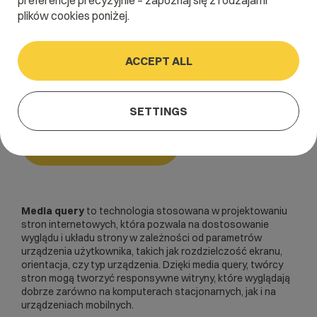
preferencje precyzyjnie – zapoznaj się z rodzajami
plików cookies poniżej.
Home
/
Dictionary
/
Tworzenie stron
/
Media query
ACCEPT ALL
Media query
SETTINGS
Tworzenie stron
Media query
to technologia stosowana w projektowaniu
stron internetowych, która pozwala na dostosowanie
wyglądu i układu strony w zależności od parametrów
urządzenia użytkownika, takich jak rozdzielczość ekranu,
orientacja, czy typ urządzenia. Dzięki media query, twórcy
stron mogą tworzyć responsywne witryny, które wyglądają
dobrze zarówno na komputerach stacjonarnych, jak i na
urządzeniach mobilnych.