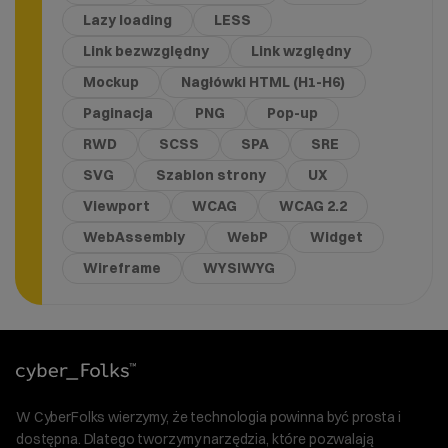
Lazy loading
LESS
Link bezwzględny
Link względny
Mockup
Nagłówki HTML (H1-H6)
Paginacja
PNG
Pop-up
RWD
SCSS
SPA
SRE
SVG
Szablon strony
UX
Viewport
WCAG
WCAG 2.2
WebAssembly
WebP
Widget
Wireframe
WYSIWYG
W CyberFolks wierzymy, że technologia powinna być prosta i
dostępna. Dlatego tworzymy narzędzia, które pozwalają