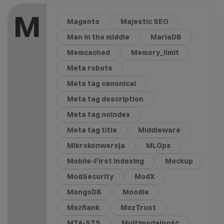
M
Magento
Majestic SEO
Man in the middle
MariaDB
Memcached
Memory_limit
Meta robots
Meta tag canonical
Meta tag description
Meta tag noindex
Meta tag title
Middleware
Mikrokonwersja
MLOps
Mobile-First Indexing
Mockup
ModSecurity
ModX
MongoDB
Moodle
MozRank
MozTrust
MTA-STS
Multimodalność