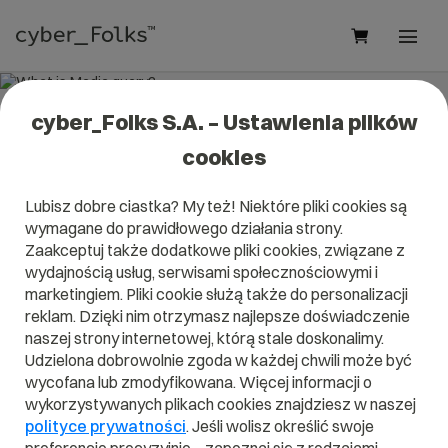
cyber_Folks S.A. – Ustawienia plików
What is Media query?
cookies
Read what it is
Media query
in our dictionary.
Lubisz dobre ciastka? My też! Niektóre pliki cookies są
It will help you better understand what exactly it is
Media
wymagane do prawidłowego działania strony.
query
and what is the meaning to you in everyday use.
Zaakceptuj także dodatkowe pliki cookies, związane z
wydajnością usług, serwisami społecznościowymi i
marketingiem. Pliki cookie służą także do personalizacji
reklam. Dzięki nim otrzymasz najlepsze doświadczenie
A
B
C
D
E
F
G
H
I
naszej strony internetowej, którą stale doskonalimy.
Udzielona dobrowolnie zgoda w każdej chwili może być
J
K
L
M
N
O
P
Q
R
wycofana lub zmodyfikowana. Więcej informacji o
wykorzystywanych plikach cookies znajdziesz w naszej
S
T
U
V
W
X
Y
Z
polityce prywatności
. Jeśli wolisz określić swoje