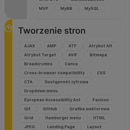
MVP
MyBB
MySQL
Tworzenie stron
AJAX
AMP
ATF
Atrybut Alt
Atrybut Target
AVIF
Bitmapa
Breadcrumbs
Canva
Cross-browser compatibility
CSS
CTA
Dostępność cyfrowa
Dropdown menu
European Accessibility Act
Favicon
Git
GitHub
Grafika wektorowa
Grid
Hamburger menu
HTML
JPEG
Landing Page
Layout