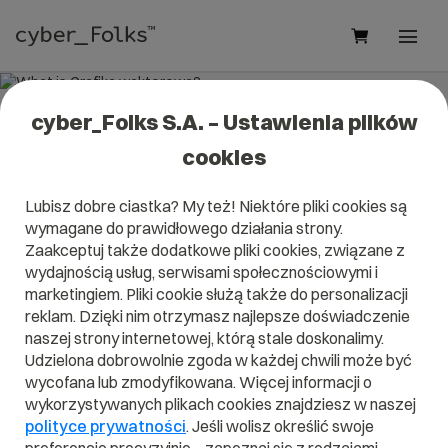
cyber_Folks S.A. – Ustawienia plików
What is Grafika wektorowa?
cookies
Read what it is
Grafika wektorowa
in our dictionary.
Lubisz dobre ciastka? My też! Niektóre pliki cookies są
It will help you better understand what exactly it is
Grafika
wymagane do prawidłowego działania strony.
wektorowa
and what is the meaning to you in everyday
use.
Zaakceptuj także dodatkowe pliki cookies, związane z
wydajnością usług, serwisami społecznościowymi i
marketingiem. Pliki cookie służą także do personalizacji
reklam. Dzięki nim otrzymasz najlepsze doświadczenie
naszej strony internetowej, którą stale doskonalimy.
A
B
C
D
E
F
G
H
I
Udzielona dobrowolnie zgoda w każdej chwili może być
wycofana lub zmodyfikowana. Więcej informacji o
J
K
L
M
N
O
P
Q
R
wykorzystywanych plikach cookies znajdziesz w naszej
S
T
U
V
W
X
Y
Z
polityce prywatności
. Jeśli wolisz określić swoje