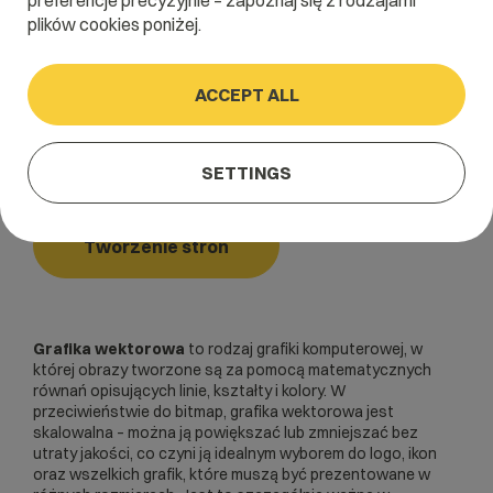
preferencje precyzyjnie – zapoznaj się z rodzajami
plików cookies poniżej.
Home
/
Dictionary
/
Tworzenie stron
/
Grafika wektorowa
ACCEPT ALL
Grafika wektorowa
SETTINGS
Tworzenie stron
Grafika wektorowa
to rodzaj grafiki komputerowej, w
której obrazy tworzone są za pomocą matematycznych
równań opisujących linie, kształty i kolory. W
przeciwieństwie do
bitmap
, grafika wektorowa jest
skalowalna – można ją powiększać lub zmniejszać bez
utraty jakości, co czyni ją idealnym wyborem do logo, ikon
oraz wszelkich grafik, które muszą być prezentowane w