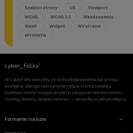
Szablon strony
UX
Viewport
WCAG
WCAG 2.2
WebAssembly
WebP
Widget
Wireframe
WYSIWYG
W CyberFolks wierzymy, że technologia powinna być prosta i
dostępna. Dlatego tworzymy narzędzia, które pozwalają
budować strony, rozwijać projekty i zarządzać nimi bez stresu.
Hosting, domeny, bezpieczeństwo — wszystko w jednym miejscu.
Formalnie i na luzie
O nas