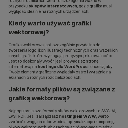
różnych rozmiarach. Jest to szczególnie ważne w
przypadku
sklepów internetowych
, gdzie grafika musi
wyglądać idealnie na różnych urządzeniach.
Kiedy warto używać grafiki
wektorowej?
Grafika wektorowa jest szczególnie przydatna do
tworzenia logo, ikon, ilustracji technicznych oraz wszelkich
innych grafik, które wymagają precyzyjnej skalowalności.
Jest to doskonały wybór, jeśli prowadzisz stronę
internetową na
hostingu dla WordPress
i chcesz, aby
Twoje elementy graficzne wyglądały ostro i wyraźnie na
ekranach o różnych rozdzielczościach.
Jakie formaty plików są związane z
grafiką wektorową?
Najpopularniejsze formaty plików wektorowych to SVG, AI,
EPS i PDF. Jeśli zarządzasz
hostingiem WWW
, warto
zwrócić uwagę na odpowiednią optymalizację i kompresję
plików wektorowych, aby zachować równowagę między