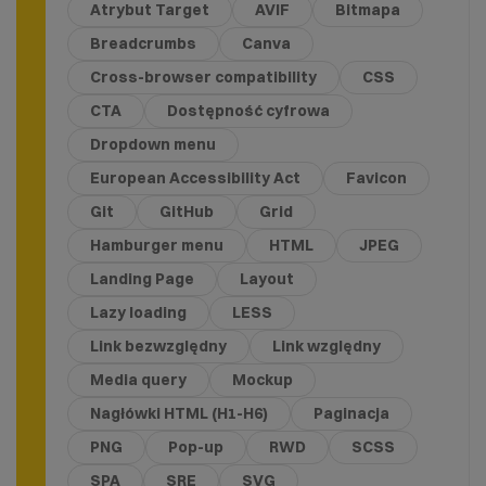
Atrybut Target
AVIF
Bitmapa
Breadcrumbs
Canva
Cross-browser compatibility
CSS
CTA
Dostępność cyfrowa
Dropdown menu
European Accessibility Act
Favicon
Git
GitHub
Grid
Hamburger menu
HTML
JPEG
Landing Page
Layout
Lazy loading
LESS
Link bezwzględny
Link względny
Media query
Mockup
Nagłówki HTML (H1-H6)
Paginacja
PNG
Pop-up
RWD
SCSS
SPA
SRE
SVG