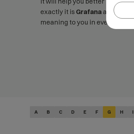
It will help you better unders
exactly it is
Grafana
and what i
meaning to you in everyday us
A
B
C
D
E
F
G
H
I