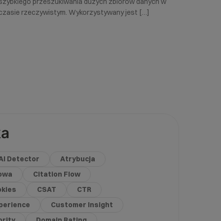
szybkiego przeszukiwania dużych zbiorów danych w
czasie rzeczywistym. Wykorzystywany jest […]
ka
AI Detector
Atrybucja
gowa
Citation Flow
kies
CSAT
CTR
perience
Customer Insight
rity
Domain Rating