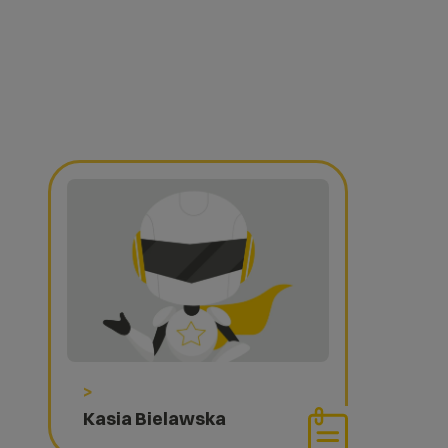
>
Kasia Bielawska