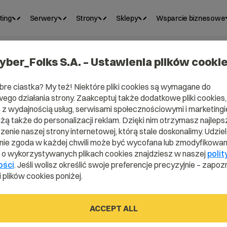
ting
Serwery
Strony
Sklepy
Wsparcie biznesowe
yber_Folks S.A. – Ustawienia plików cooki
bre ciastka? My też! Niektóre pliki cookies są wymagane do
ego działania strony. Zaakceptuj także dodatkowe pliki cookies,
z wydajnością usług, serwisami społecznościowymi i marketingie
użą także do personalizacji reklam. Dzięki nim otrzymasz najleps
enie naszej strony internetowej, którą stale doskonalimy. Udzie
ie zgoda w każdej chwili może być wycofana lub zmodyfikowan
i o wykorzystywanych plikach cookies znajdziesz w naszej
polit
rafana?
ości
. Jeśli wolisz określić swoje preferencje precyzyjnie – zapozn
 plików cookies poniżej.
ACCEPT ALL
dictionary.