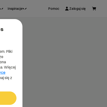
Inspiracje
Pomoc
Zaloguj się
es
m. Pliki
ze
lona
a. Więcej
yce
aj się z