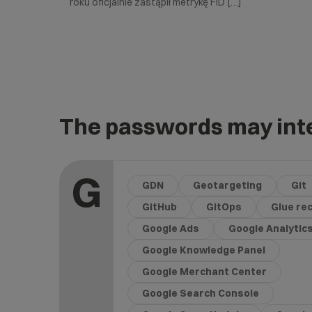
roku oficjalnie zastąpił metrykę FID […]
The passwords may inte
G
GDN
Geotargeting
Git
GitHub
GitOps
Glue re
Google Ads
Google Analytic
Google Knowledge Panel
Google Merchant Center
Google Search Console