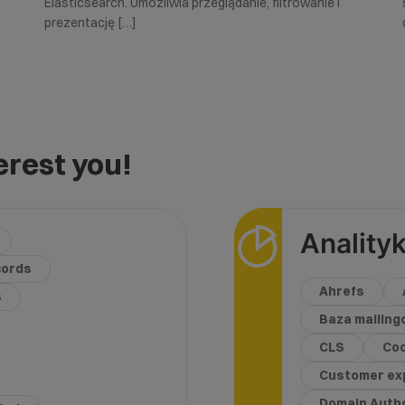
Elasticsearch. Umożliwia przeglądanie, filtrowanie i
prezentację […]
rest you!
Anality
cords
Ahrefs
s
Baza mailin
CLS
Coo
Customer ex
Domain Autho