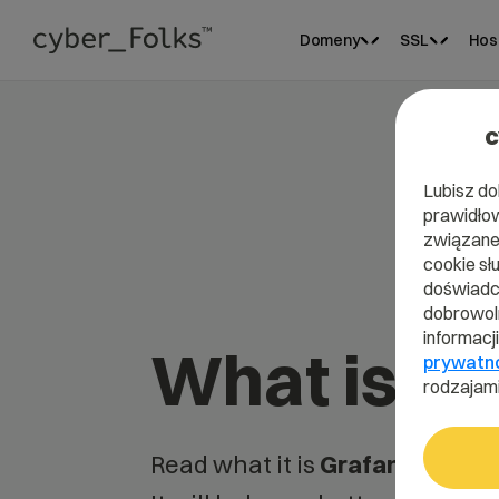
Domeny
SSL
Hos
c
Lubisz do
prawidłow
związane 
cookie sł
doświadcz
dobrowoln
informacj
What is G
prywatn
rodzajami
Read what it is
Grafana
in our 