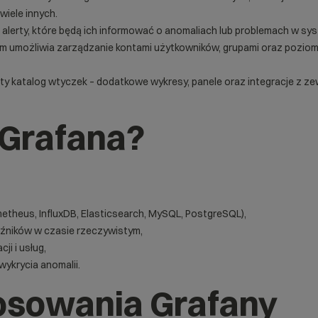
i wiele innych.
lerty, które będą ich informować o anomaliach lub problemach w sys
em umożliwia zarządzanie kontami użytkowników, grupami oraz pozio
ty katalog wtyczek – dodatkowe wykresy, panele oraz integracje z 
 Grafana?
metheus, InfluxDB, Elasticsearch, MySQL, PostgreSQL),
aźników w czasie rzeczywistym,
ji i usług,
ykrycia anomalii.
osowania Grafany