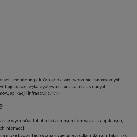
anych i monitoringu, która umożliwia tworzenie dynamicznych,
. Najczęściej wykorzystywana jest do analizy danych
 aplikacji i infrastruktury IT.
?
enie wykresów, tabel, a także innych form wizualizacji danych,
h informacji.
na może być zintegrowana z wieloma źródłami danych, takimi jak