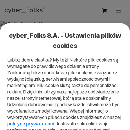
cyber_Folks S.A. – Ustawienia plików
What is Googlebot?
cookies
Read what it is
Googlebot
in our dictionary.
Lubisz dobre ciastka? My też! Niektóre pliki cookies są
It will help you better understand what exactly it is
wymagane do prawidłowego działania strony.
Googlebot
and what is the meaning to you in everyday use.
Zaakceptuj także dodatkowe pliki cookies, związane z
wydajnością usług, serwisami społecznościowymi i
marketingiem. Pliki cookie służą także do personalizacji
reklam. Dzięki nim otrzymasz najlepsze doświadczenie
A
B
C
D
E
F
G
H
I
naszej strony internetowej, którą stale doskonalimy.
Udzielona dobrowolnie zgoda w każdej chwili może być
J
K
L
M
N
O
P
Q
R
wycofana lub zmodyfikowana. Więcej informacji o
wykorzystywanych plikach cookies znajdziesz w naszej
S
T
U
V
W
X
Y
Z
polityce prywatności
. Jeśli wolisz określić swoje