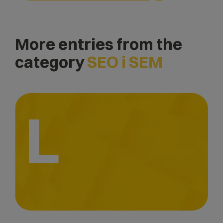
More entries from the
category
SEO i SEM
L