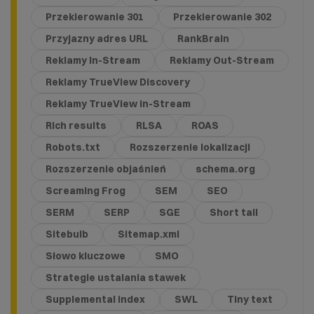
Przekierowanie 301
Przekierowanie 302
Przyjazny adres URL
RankBrain
Reklamy In-Stream
Reklamy Out-Stream
Reklamy TrueView Discovery
Reklamy TrueView in-Stream
Rich results
RLSA
ROAS
Robots.txt
Rozszerzenie lokalizacji
Rozszerzenie objaśnień
schema.org
Screaming Frog
SEM
SEO
SERM
SERP
SGE
Short tail
Sitebulb
Sitemap.xml
Słowo kluczowe
SMO
Strategie ustalania stawek
Supplemental index
SWL
Tiny text