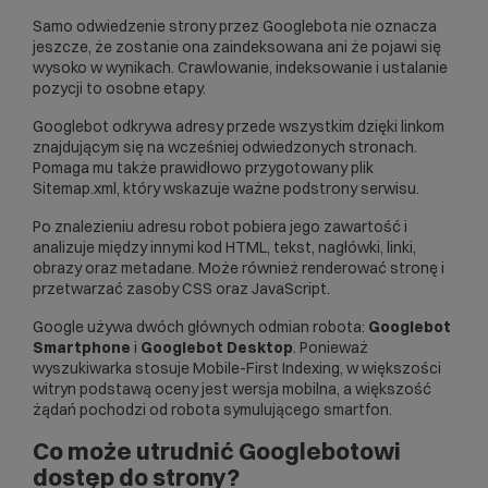
Samo odwiedzenie strony przez Googlebota nie oznacza
jeszcze, że zostanie ona zaindeksowana ani że pojawi się
wysoko w wynikach. Crawlowanie,
indeksowanie
i ustalanie
pozycji to osobne etapy.
Googlebot odkrywa adresy przede wszystkim dzięki linkom
znajdującym się na wcześniej odwiedzonych stronach.
Pomaga mu także prawidłowo przygotowany plik
Sitemap.xml
, który wskazuje ważne podstrony serwisu.
Po znalezieniu adresu robot pobiera jego zawartość i
analizuje między innymi kod HTML, tekst, nagłówki, linki,
obrazy oraz metadane. Może również renderować stronę i
przetwarzać zasoby CSS oraz JavaScript.
Google używa dwóch głównych odmian robota:
Googlebot
Smartphone
i
Googlebot Desktop
. Ponieważ
wyszukiwarka stosuje
Mobile-First Indexing
, w większości
witryn podstawą oceny jest wersja mobilna, a większość
żądań pochodzi od robota symulującego smartfon.
Co może utrudnić Googlebotowi
dostęp do strony?