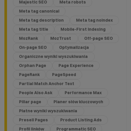
Majestic SEO
Meta robots
Meta tag canonical
Meta tag description
Meta tag noindex
Meta tag title
Mobile-First Indexing
MozRank
MozTrust
Off-page SEO
On-page SEO
Optymalizacja
Organiczne wyniki wyszukiwania
Orphan Page
Page Experience
PageRank
PageSpeed
Partial Match Anchor Text
People Also Ask
Performance Max
Pillar page
Planer słów kluczowych
Płatne wyniki wyszukiwania
Presell Pages
Product Listing Ads
Profil linków
Programmatic SEO