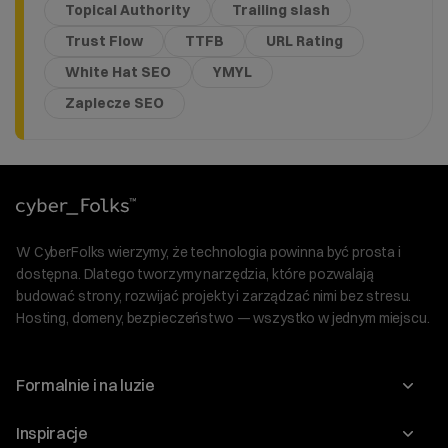
Topical Authority
Trailing slash
Trust Flow
TTFB
URL Rating
White Hat SEO
YMYL
Zaplecze SEO
W CyberFolks wierzymy, że technologia powinna być prosta i
dostępna. Dlatego tworzymy narzędzia, które pozwalają
budować strony, rozwijać projekty i zarządzać nimi bez stresu.
Hosting, domeny, bezpieczeństwo — wszystko w jednym miejscu.
Formalnie i na luzie
O nas
Inspiracje