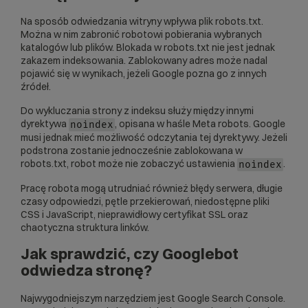
Na sposób odwiedzania witryny wpływa plik
robots.txt
.
Można w nim zabronić robotowi pobierania wybranych
katalogów lub plików. Blokada w robots.txt nie jest jednak
zakazem indeksowania. Zablokowany adres może nadal
pojawić się w wynikach, jeżeli Google pozna go z innych
źródeł.
Do wykluczania strony z indeksu służy między innymi
dyrektywa
, opisana w haśle
Meta robots
. Google
noindex
musi jednak mieć możliwość odczytania tej dyrektywy. Jeżeli
podstrona zostanie jednocześnie zablokowana w
robots.txt, robot może nie zobaczyć ustawienia
.
noindex
Pracę robota mogą utrudniać również błędy serwera, długie
czasy odpowiedzi, pętle przekierowań, niedostępne pliki
CSS i JavaScript, nieprawidłowy
certyfikat SSL
oraz
chaotyczna struktura linków.
Jak sprawdzić, czy Googlebot
odwiedza stronę?
Najwygodniejszym narzędziem jest
Google Search Console
.