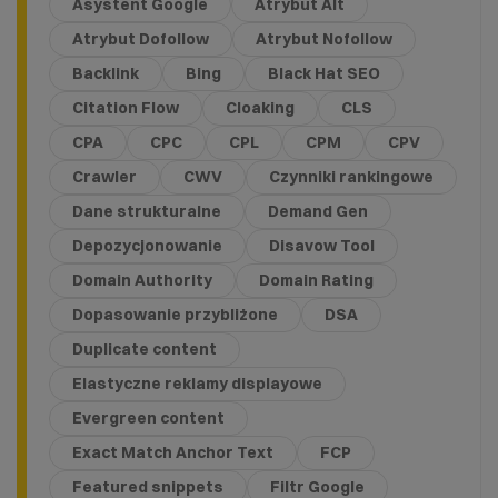
Asystent Google
Atrybut Alt
Atrybut Dofollow
Atrybut Nofollow
Backlink
Bing
Black Hat SEO
Citation Flow
Cloaking
CLS
CPA
CPC
CPL
CPM
CPV
Crawler
CWV
Czynniki rankingowe
Dane strukturalne
Demand Gen
Depozycjonowanie
Disavow Tool
Domain Authority
Domain Rating
Dopasowanie przybliżone
DSA
Duplicate content
Elastyczne reklamy displayowe
Evergreen content
Exact Match Anchor Text
FCP
Featured snippets
Filtr Google