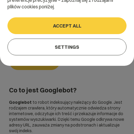
preferencje precyzyjnie – zapoznaj się z rodzajami
plików cookies poniżej.
Home
/
Dictionary
/
SEO i SEM
/
Googlebot
ACCEPT ALL
Googlebot
SETTINGS
SEO i SEM
Co to jest Googlebot?
Googlebot
to robot indeksujący należący do Google. Jest
rodzajem
crawlera
, który automatycznie odwiedza strony
internetowe, odczytuje ich treść i przekazuje informacje do
systemów wyszukiwarki. Dzięki temu Google odkrywa nowe
adresy URL, zauważa zmiany na podstronach i aktualizuje
swój indeks.