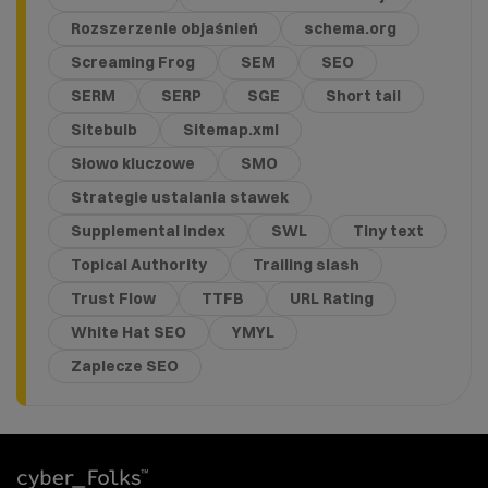
Rozszerzenie objaśnień
schema.org
Screaming Frog
SEM
SEO
SERM
SERP
SGE
Short tail
Sitebulb
Sitemap.xml
Słowo kluczowe
SMO
Strategie ustalania stawek
Supplemental index
SWL
Tiny text
Topical Authority
Trailing slash
Trust Flow
TTFB
URL Rating
White Hat SEO
YMYL
Zaplecze SEO