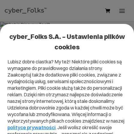
cyber_Folks S.A. – Ustawienia plików
What is Disavow Tool?
cookies
Read what it is
Disavow Tool
in our dictionary.
Lubisz dobre ciastka? My też! Niektóre pliki cookies są
It will help you better understand what exactly it is
Disavow
wymagane do prawidłowego działania strony.
Tool
and what is the meaning to you in everyday use.
Zaakceptuj także dodatkowe pliki cookies, związane z
wydajnością usług, serwisami społecznościowymi i
marketingiem. Pliki cookie służą także do personalizacji
reklam. Dzięki nim otrzymasz najlepsze doświadczenie
A
B
C
D
E
F
G
H
I
naszej strony internetowej, którą stale doskonalimy.
Udzielona dobrowolnie zgoda w każdej chwili może być
J
K
L
M
N
O
P
Q
R
wycofana lub zmodyfikowana. Więcej informacji o
wykorzystywanych plikach cookies znajdziesz w naszej
S
T
U
V
W
X
Y
Z
polityce prywatności
. Jeśli wolisz określić swoje