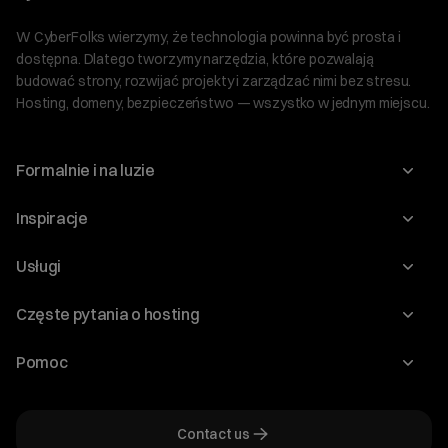
W CyberFolks wierzymy, że technologia powinna być prosta i
dostępna. Dlatego tworzymy narzędzia, które pozwalają
budować strony, rozwijać projekty i zarządzać nimi bez stresu.
Hosting, domeny, bezpieczeństwo — wszystko w jednym miejscu.
Formalnie i na luzie
O nas
Inspiracje
Relacje inwestorskie
Blog
Usługi
Program Korzyści dla Inwestorów
Słownik IT
Domeny
Regulaminy i specyfikacje
Częste pytania o hosting
WordPress
Certyfikaty SSL
Raporty i dokumenty
Jak przenieść stronę?
Audyt stron
Pomoc
Hosting www
Cennik domen
Jak przenieść domenę?
Generator polityki prywatności
Pomoc cyber_Folks
Hosting dla WordPress
Cennik hostingu, vps, ssl
Jak założyć stronę na WordPress?
Program partnerski
Contact us
Hosting dla WooCommerce