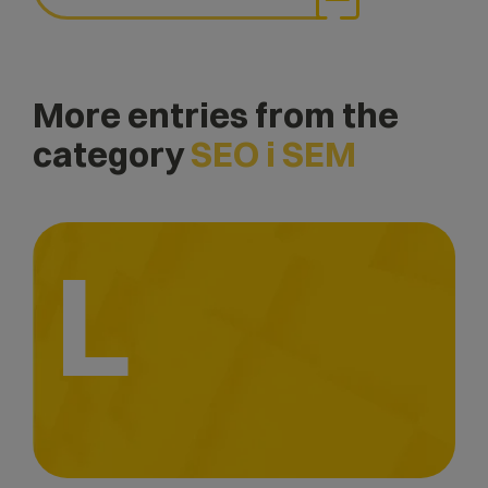
More entries from the
category
SEO i SEM
L