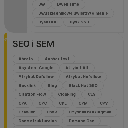
DW
Dwell Time
Dwuskładnikowe uwierzytelnianie
Dysk HDD
Dysk SSD
SEO i SEM
Ahrefs
Anchor text
Asystent Google
Atrybut Alt
Atrybut Dofollow
Atrybut Nofollow
Backlink
Bing
Black Hat SEO
Citation Flow
Cloaking
CLS
CPA
CPC
CPL
CPM
CPV
Crawler
CWV
Czynniki rankingowe
Dane strukturalne
Demand Gen