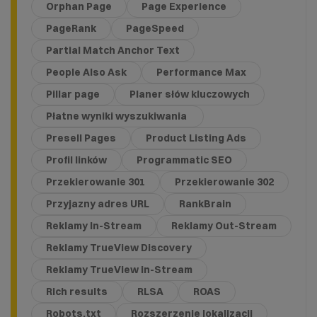
Orphan Page
Page Experience
PageRank
PageSpeed
Partial Match Anchor Text
People Also Ask
Performance Max
Pillar page
Planer słów kluczowych
Płatne wyniki wyszukiwania
Presell Pages
Product Listing Ads
Profil linków
Programmatic SEO
Przekierowanie 301
Przekierowanie 302
Przyjazny adres URL
RankBrain
Reklamy In-Stream
Reklamy Out-Stream
Reklamy TrueView Discovery
Reklamy TrueView in-Stream
Rich results
RLSA
ROAS
Robots.txt
Rozszerzenie lokalizacji