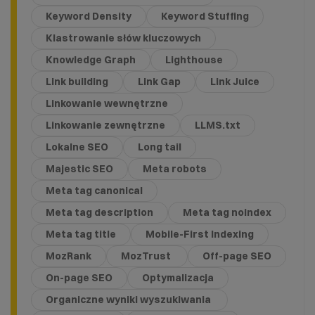
Keyword Density
Keyword Stuffing
Klastrowanie słów kluczowych
Knowledge Graph
Lighthouse
Link building
Link Gap
Link Juice
Linkowanie wewnętrzne
Linkowanie zewnętrzne
LLMS.txt
Lokalne SEO
Long tail
Majestic SEO
Meta robots
Meta tag canonical
Meta tag description
Meta tag noindex
Meta tag title
Mobile-First Indexing
MozRank
MozTrust
Off-page SEO
On-page SEO
Optymalizacja
Organiczne wyniki wyszukiwania