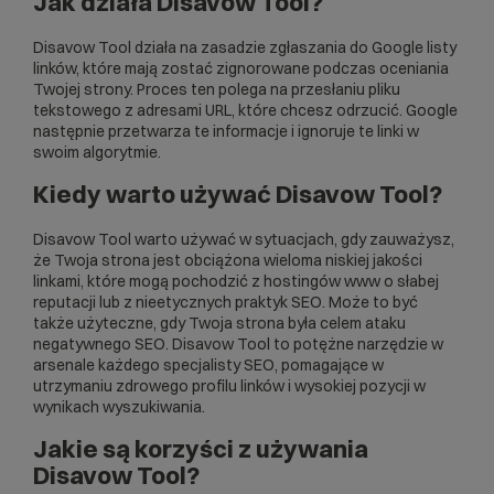
Jak działa Disavow Tool?
Disavow Tool działa na zasadzie zgłaszania do Google listy
linków, które mają zostać zignorowane podczas oceniania
Twojej strony. Proces ten polega na przesłaniu pliku
tekstowego z adresami
URL
, które chcesz odrzucić. Google
następnie przetwarza te informacje i ignoruje te linki w
swoim algorytmie.
Kiedy warto używać Disavow Tool?
Disavow Tool warto używać w sytuacjach, gdy zauważysz,
że Twoja strona jest obciążona wieloma niskiej jakości
linkami, które mogą pochodzić z
hostingów www
o słabej
reputacji lub z nieetycznych praktyk SEO. Może to być
także użyteczne, gdy Twoja strona była celem ataku
negatywnego SEO. Disavow Tool to potężne narzędzie w
arsenale każdego specjalisty SEO, pomagające w
utrzymaniu zdrowego profilu linków i wysokiej pozycji w
wynikach wyszukiwania.
Jakie są korzyści z używania
Disavow Tool?