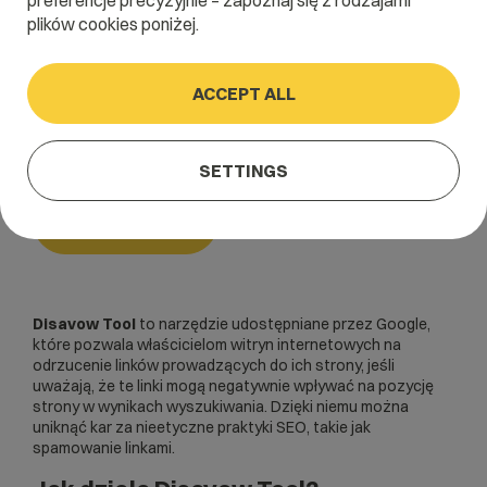
preferencje precyzyjnie – zapoznaj się z rodzajami
plików cookies poniżej.
Home
/
Dictionary
/
SEO i SEM
/
Disavow Tool
ACCEPT ALL
Disavow Tool
SETTINGS
SEO i SEM
Disavow Tool
to narzędzie udostępniane przez Google,
które pozwala właścicielom witryn internetowych na
odrzucenie linków prowadzących do ich strony, jeśli
uważają, że te linki mogą negatywnie wpływać na pozycję
strony w wynikach wyszukiwania. Dzięki niemu można
uniknąć kar za nieetyczne praktyki
SEO
, takie jak
spamowanie linkami.