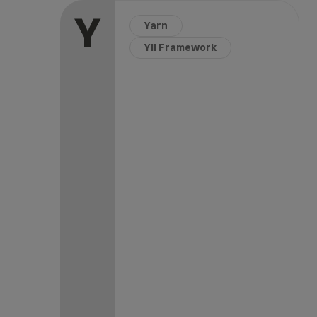
Y
Yarn
Yii Framework