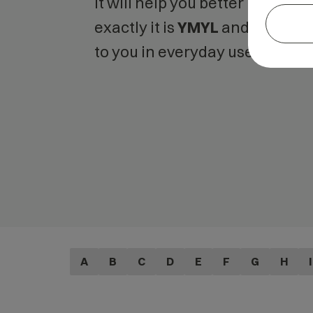
It will help you better unders
exactly it is
YMYL
and what is 
to you in everyday use.
A
B
C
D
E
F
G
H
I