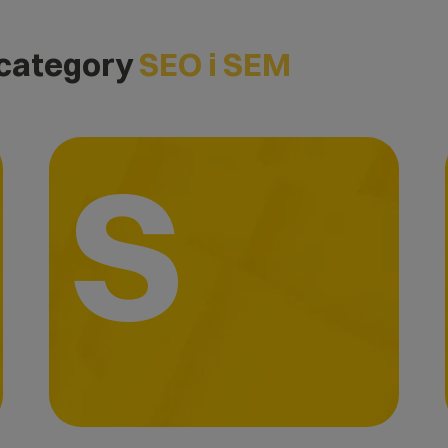
 category
SEO i SEM
S