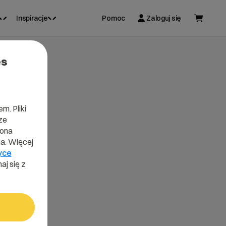
Inspiracje
Pomoc
Zaloguj się
es
m. Pliki
ze
lona
a. Więcej
yce
aj się z