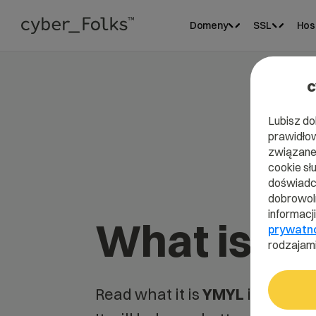
Domeny
SSL
Hos
c
Lubisz do
prawidłow
związane 
cookie sł
doświadcz
dobrowoln
informacj
What is Y
prywatn
rodzajami
Read what it is
YMYL
in our dic