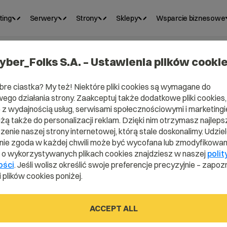
ting
Serwery
Strony
Sklepy
Wsparcie biznesowe
yber_Folks S.A. – Ustawienia plików cooki
bre ciastka? My też! Niektóre pliki cookies są wymagane do
ego działania strony. Zaakceptuj także dodatkowe pliki cookies,
z wydajnością usług, serwisami społecznościowymi i marketingie
użą także do personalizacji reklam. Dzięki nim otrzymasz najleps
enie naszej strony internetowej, którą stale doskonalimy. Udzie
ie zgoda w każdej chwili może być wycofana lub zmodyfikowan
i o wykorzystywanych plikach cookies znajdziesz w naszej
polit
MYL?
ości
. Jeśli wolisz określić swoje preferencje precyzyjnie – zapozn
 plików cookies poniżej.
ACCEPT ALL
tionary.