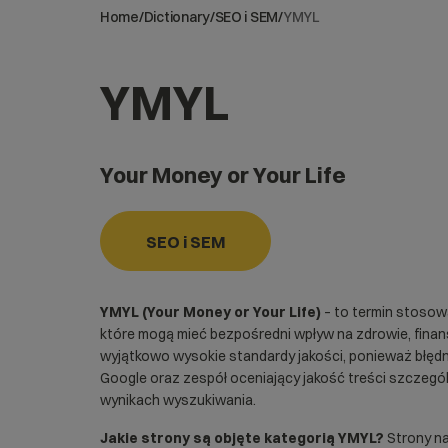
Home
/
Dictionary
/
SEO i SEM
/
YMYL
YMYL
Your Money or Your Life
SEO i SEM
YMYL (Your Money or Your Life)
– to termin stosowa
które mogą mieć bezpośredni wpływ na zdrowie, fina
wyjątkowo wysokie standardy jakości, ponieważ błę
Google oraz zespół oceniający jakość treści szczeg
wynikach wyszukiwania.
Jakie strony są objęte kategorią YMYL?
Strony na