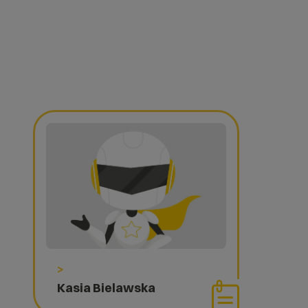
>
Kasia Bielawska