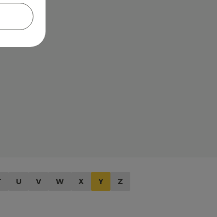
T
U
V
W
X
Y
Z