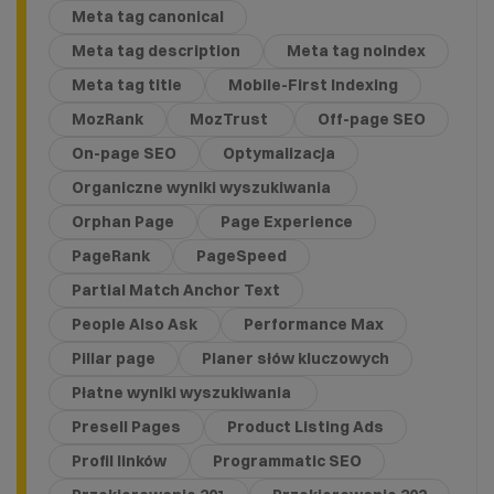
Meta tag canonical
Meta tag description
Meta tag noindex
Meta tag title
Mobile-First Indexing
MozRank
MozTrust
Off-page SEO
On-page SEO
Optymalizacja
Organiczne wyniki wyszukiwania
Orphan Page
Page Experience
PageRank
PageSpeed
Partial Match Anchor Text
People Also Ask
Performance Max
Pillar page
Planer słów kluczowych
Płatne wyniki wyszukiwania
Presell Pages
Product Listing Ads
Profil linków
Programmatic SEO