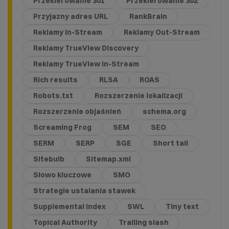
Przekierowanie 301
Przekierowanie 302
Przyjazny adres URL
RankBrain
Reklamy In-Stream
Reklamy Out-Stream
Reklamy TrueView Discovery
Reklamy TrueView in-Stream
Rich results
RLSA
ROAS
Robots.txt
Rozszerzenie lokalizacji
Rozszerzenie objaśnień
schema.org
Screaming Frog
SEM
SEO
SERM
SERP
SGE
Short tail
Sitebulb
Sitemap.xml
Słowo kluczowe
SMO
Strategie ustalania stawek
Supplemental index
SWL
Tiny text
Topical Authority
Trailing slash