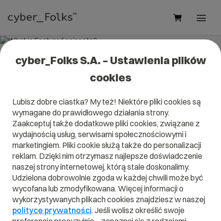
cyber_Folks S.A. – Ustawienia plików
What is Featured snippets?
cookies
Read what it is
Featured snippets
in our dictionary.
Lubisz dobre ciastka? My też! Niektóre pliki cookies są
It will help you better understand what exactly it is
wymagane do prawidłowego działania strony.
Featured snippets
and what is the meaning to you in
everyday use.
Zaakceptuj także dodatkowe pliki cookies, związane z
wydajnością usług, serwisami społecznościowymi i
marketingiem. Pliki cookie służą także do personalizacji
reklam. Dzięki nim otrzymasz najlepsze doświadczenie
naszej strony internetowej, którą stale doskonalimy.
A
B
C
D
E
F
G
H
I
Udzielona dobrowolnie zgoda w każdej chwili może być
wycofana lub zmodyfikowana. Więcej informacji o
J
K
L
M
N
O
P
Q
R
wykorzystywanych plikach cookies znajdziesz w naszej
S
T
U
V
W
X
Y
Z
polityce prywatności
. Jeśli wolisz określić swoje