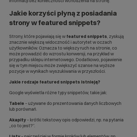
informacji bez konieczności wchodzenia na stronę.
Jakie korzyści płyną z posiadania
strony w featured snippets?
Strony, które pojawiają się w
featured snippets
, zyskują
znacznie większą widoczność i autorytet w oczach
użytkowników. Oznacza to większy ruch na stronie, co
może prowadzić do wzrostu konwersji, na przykład w
przypadku
sklepu internetowego
. Dodatkowo, pojawienie
się w tym miejscu może zwiększyć szanse na wyższe
pozycje w wynikach wyszukiwania w przyszłości.
Jakie rodzaje featured snippets istnieją?
Google wyświetla różne typy snippetów, takie jak:
Tabele
– używane do prezentowania danych liczbowych
lub porównań.
Akapity
– krótki tekstowy opis odpowiedzi, np. na pytania
„co to jest?”.
Listy
– najczęściej w formie kroków lub elementów, np.