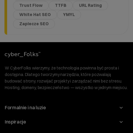
Trust Flow
TTFB
URL Rating
White Hat SEO
YMYL
Zaplecze SEO
W CyberFolks wierzymy, że technologia powinna być prosta i
dostępna. Dlatego tworzymy narzędzia, które pozwalają
budować strony, rozwijać projekty i zarządzać nimi bez stresu.
Hosting, domeny, bezpieczeństwo — wszystko w jednym miejscu.
Formalnie i na luzie
O nas
Inspiracje
Relacje inwestorskie