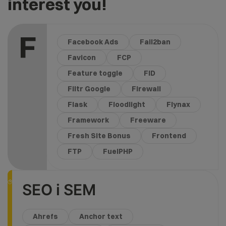
interest you!
F
Facebook Ads
Fail2ban
Favicon
FCP
Feature toggle
FID
Filtr Google
Firewall
Flask
Floodlight
Flynax
Framework
Freeware
Fresh Site Bonus
Frontend
FTP
FuelPHP
SEO i SEM
Ahrefs
Anchor text