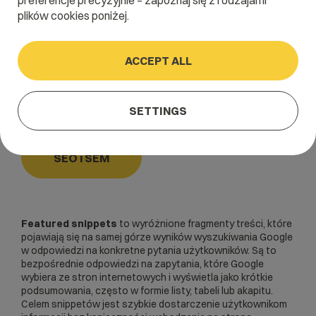
preferencje precyzyjnie – zapoznaj się z rodzajami
plików cookies poniżej.
Home
/
Dictionary
/
SEO i SEM
/
Featured snippets
ACCEPT ALL
Featured snippets
SETTINGS
SEO i SEM
Featured snippets
to wyróżnione fragmenty treści, które
pojawiają się na samej górze wyników wyszukiwania Google
w odpowiedzi na konkretne pytania użytkowników. Są to
bezpośrednie odpowiedzi na zapytania, które Google
wybiera ze stron internetowych i wyświetla jako krótkie
podsumowania, często w formie listy, tabeli lub akapitu.
Celem snippetów jest szybkie dostarczenie użytkownikom