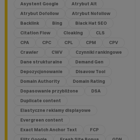
Asystent Google
Atrybut Alt
Atrybut Dofollow
Atrybut Nofollow
Backlink
Bing
Black Hat SEO
Citation Flow
Cloaking
CLS
CPA
CPC
CPL
CPM
CPV
Crawler
CWV
Czynniki rankingowe
Dane strukturalne
Demand Gen
Depozycjonowanie
Disavow Tool
Domain Authority
Domain Rating
Dopasowanie przybliżone
DSA
Duplicate content
Elastyczne reklamy displayowe
Evergreen content
Exact Match Anchor Text
FCP
Filtr Google
Fresh Site Bonus
GDN