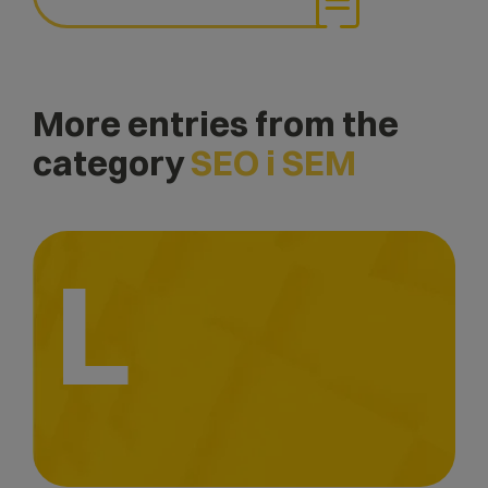
More entries from the
category
SEO i SEM
L