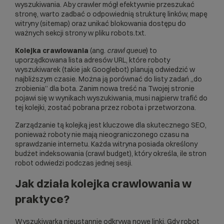
wyszukiwania. Aby crawler mógł efektywnie przeszukać
stronę, warto zadbać o odpowiednią strukturę linków, mapę
witryny (sitemap) oraz unikać blokowania dostępu do
ważnych sekcji strony w pliku
robots.txt
.
Kolejka crawlowania
(ang.
crawl queue
) to
uporządkowana lista adresów URL, które roboty
wyszukiwarek (takie jak
Googlebot
) planują odwiedzić w
najbliższym czasie. Można ją porównać do listy zadań „do
zrobienia” dla bota. Zanim nowa treść na Twojej stronie
pojawi się w wynikach wyszukiwania, musi najpierw trafić do
tej kolejki, zostać pobrana przez robota i przetworzona.
Zarządzanie tą kolejką jest kluczowe dla skutecznego
SEO
,
ponieważ roboty nie mają nieograniczonego czasu na
sprawdzanie internetu. Każda witryna posiada określony
budżet indeksowania (crawl budget), który określa, ile stron
robot odwiedzi podczas jednej sesji.
Jak działa kolejka crawlowania w
praktyce?
Wyszukiwarka nieustannie odkrywa nowe linki. Gdy robot