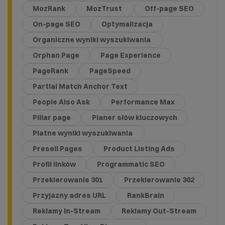
MozRank
MozTrust
Off-page SEO
On-page SEO
Optymalizacja
Organiczne wyniki wyszukiwania
Orphan Page
Page Experience
PageRank
PageSpeed
Partial Match Anchor Text
People Also Ask
Performance Max
Pillar page
Planer słów kluczowych
Płatne wyniki wyszukiwania
Presell Pages
Product Listing Ads
Profil linków
Programmatic SEO
Przekierowanie 301
Przekierowanie 302
Przyjazny adres URL
RankBrain
Reklamy In-Stream
Reklamy Out-Stream