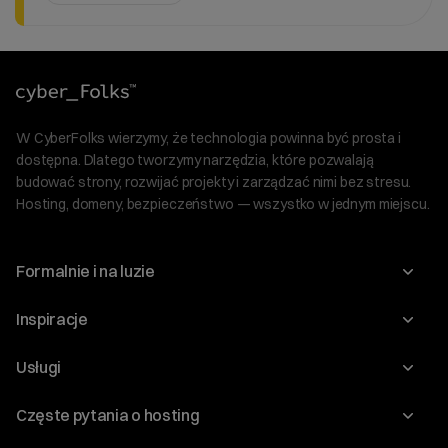
W CyberFolks wierzymy, że technologia powinna być prosta i
dostępna. Dlatego tworzymy narzędzia, które pozwalają
budować strony, rozwijać projekty i zarządzać nimi bez stresu.
Hosting, domeny, bezpieczeństwo — wszystko w jednym miejscu.
Formalnie i na luzie
O nas
Inspiracje
Relacje inwestorskie
Blog
Usługi
Program Korzyści dla Inwestorów
Słownik IT
Domeny
Regulaminy i specyfikacje
Częste pytania o hosting
WordPress
Certyfikaty SSL