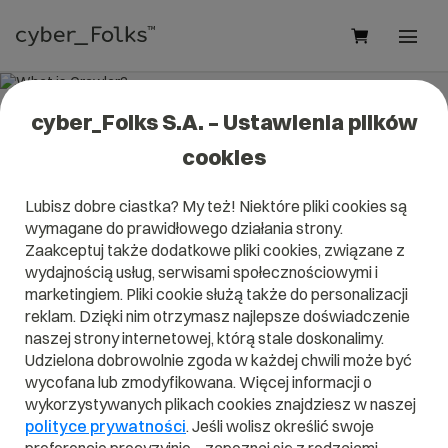
cyber_Folks S.A. – Ustawienia plików
What is Crawler?
cookies
Read what it is
Crawler
in our dictionary.
Lubisz dobre ciastka? My też! Niektóre pliki cookies są
It will help you better understand what exactly it is
Crawler
wymagane do prawidłowego działania strony.
and what is the meaning to you in everyday use.
Zaakceptuj także dodatkowe pliki cookies, związane z
wydajnością usług, serwisami społecznościowymi i
marketingiem. Pliki cookie służą także do personalizacji
reklam. Dzięki nim otrzymasz najlepsze doświadczenie
A
B
C
D
E
F
G
H
I
naszej strony internetowej, którą stale doskonalimy.
Udzielona dobrowolnie zgoda w każdej chwili może być
J
K
L
M
N
O
P
Q
R
wycofana lub zmodyfikowana. Więcej informacji o
wykorzystywanych plikach cookies znajdziesz w naszej
S
T
U
V
W
X
Y
Z
polityce prywatności
. Jeśli wolisz określić swoje