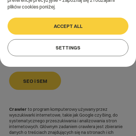
preferencje precyzyjnie – zapoznaj się z rodzajami
plików cookies poniżej.
Home
/
Dictionary
/
SEO i SEM
/
Crawler
ACCEPT ALL
Crawler
SETTINGS
robot wyszukiwarek,
bot
indeksujący
SEO i SEM
Crawler
to program komputerowy używany przez
wyszukiwarki internetowe, takie jak Google czy Bing, do
systematycznego przeszukiwania i analizowania stron
internetowych. Głównym zadaniem crawlera jest zbieranie
danych o treściach znajdujących się na stronach i ich