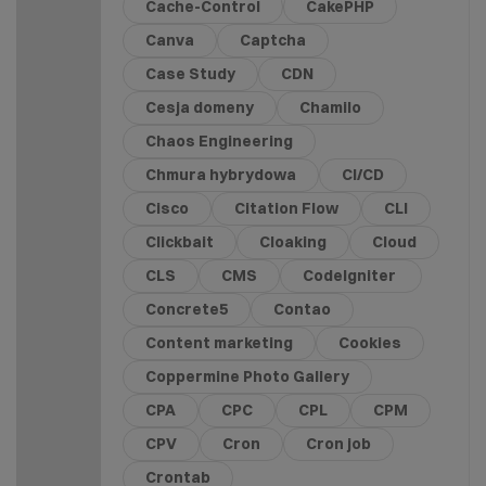
Cache-Control
CakePHP
Canva
Captcha
Case Study
CDN
Cesja domeny
Chamilo
Chaos Engineering
Chmura hybrydowa
CI/CD
Cisco
Citation Flow
CLI
Clickbait
Cloaking
Cloud
CLS
CMS
CodeIgniter
Concrete5
Contao
Content marketing
Cookies
Coppermine Photo Gallery
CPA
CPC
CPL
CPM
CPV
Cron
Cron job
Crontab