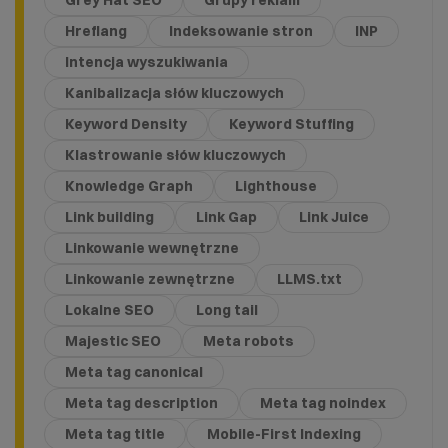
Grey Hat SEO
Grupy reklam
Hreflang
Indeksowanie stron
INP
Intencja wyszukiwania
Kanibalizacja słów kluczowych
Keyword Density
Keyword Stuffing
Klastrowanie słów kluczowych
Knowledge Graph
Lighthouse
Link building
Link Gap
Link Juice
Linkowanie wewnętrzne
Linkowanie zewnętrzne
LLMS.txt
Lokalne SEO
Long tail
Majestic SEO
Meta robots
Meta tag canonical
Meta tag description
Meta tag noindex
Meta tag title
Mobile-First Indexing