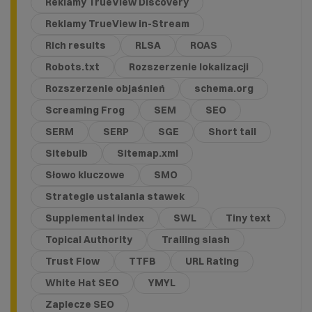
Reklamy TrueView Discovery
Reklamy TrueView in-Stream
Rich results
RLSA
ROAS
Robots.txt
Rozszerzenie lokalizacji
Rozszerzenie objaśnień
schema.org
Screaming Frog
SEM
SEO
SERM
SERP
SGE
Short tail
Sitebulb
Sitemap.xml
Słowo kluczowe
SMO
Strategie ustalania stawek
Supplemental index
SWL
Tiny text
Topical Authority
Trailing slash
Trust Flow
TTFB
URL Rating
White Hat SEO
YMYL
Zaplecze SEO