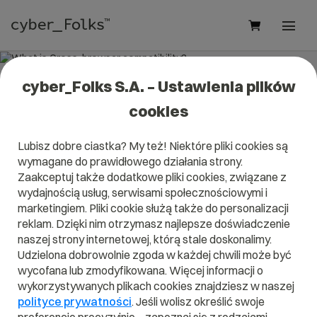
cyber_Folks S.A. – Ustawienia plików
What is Cross-browser
cookies
compatibility?
Lubisz dobre ciastka? My też! Niektóre pliki cookies są
Read what it is
Cross-browser compatibility
in our
wymagane do prawidłowego działania strony.
dictionary.
Zaakceptuj także dodatkowe pliki cookies, związane z
It will help you better understand what exactly it is
Cross-
browser compatibility
and what is the meaning to you in
wydajnością usług, serwisami społecznościowymi i
everyday use.
marketingiem. Pliki cookie służą także do personalizacji
reklam. Dzięki nim otrzymasz najlepsze doświadczenie
naszej strony internetowej, którą stale doskonalimy.
Udzielona dobrowolnie zgoda w każdej chwili może być
wycofana lub zmodyfikowana. Więcej informacji o
A
B
C
D
E
F
G
H
I
wykorzystywanych plikach cookies znajdziesz w naszej
polityce prywatności
. Jeśli wolisz określić swoje
J
K
L
M
N
O
P
Q
R