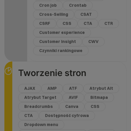
Cron job
Crontab
Cross-Selling
CSAT
CSRF
CSS
CTA
CTR
Customer experience
Customer Insight
CWV
Czynniki rankingowe
Tworzenie stron
AJAX
AMP
ATF
Atrybut Alt
Atrybut Target
AVIF
Bitmapa
Breadcrumbs
Canva
CSS
CTA
Dostępność cyfrowa
Dropdown menu