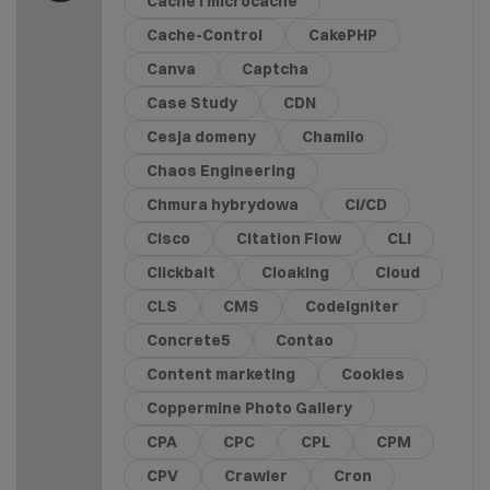
Cache i microcache
Cache-Control
CakePHP
Canva
Captcha
Case Study
CDN
Cesja domeny
Chamilo
Chaos Engineering
Chmura hybrydowa
CI/CD
Cisco
Citation Flow
CLI
Clickbait
Cloaking
Cloud
CLS
CMS
CodeIgniter
Concrete5
Contao
Content marketing
Cookies
Coppermine Photo Gallery
CPA
CPC
CPL
CPM
CPV
Crawler
Cron