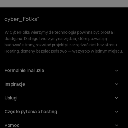
W CyberFolks wierzymy, że technologia powinna być prosta i
dostępna. Dlatego tworzymy narzędzia, które pozwalają
budować strony, rozwijać projekty i zarządzać nimi bez stresu.
Hosting, domeny, bezpieczeństwo — wszystko w jednym miejscu.
Formalnie i na luzie
O nas
Inspiracje
Relacje inwestorskie
Blog
Usługi
Program Korzyści dla Inwestorów
Słownik IT
Domeny
Regulaminy i specyfikacje
Częste pytania o hosting
WordPress
Certyfikaty SSL
Raporty i dokumenty
Jak przenieść stronę?
Audyt stron
Pomoc