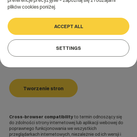
preferencje precyzyjnie – zapoznaj się z rodzajami
S
T
U
V
W
X
Y
Z
plików cookies poniżej.
ACCEPT ALL
Home
/
Dictionary
/
Tworzenie stron
/
Cross-browser compatibility
SETTINGS
Cross-browser compatibility
Tworzenie stron
Cross-browser compatibility
to termin odnoszący się
do zdolności strony internetowej lub aplikacji webowej do
poprawnego funkcjonowania we wszystkich
przeglądarkach internetowych, niezależnie od ich wersji i