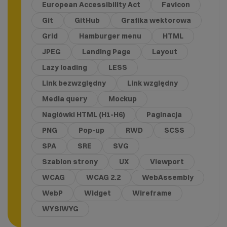
European Accessibility Act
Favicon
Git
GitHub
Grafika wektorowa
Grid
Hamburger menu
HTML
JPEG
Landing Page
Layout
Lazy loading
LESS
Link bezwzględny
Link względny
Media query
Mockup
Nagłówki HTML (H1-H6)
Paginacja
PNG
Pop-up
RWD
SCSS
SPA
SRE
SVG
Szablon strony
UX
Viewport
WCAG
WCAG 2.2
WebAssembly
WebP
Widget
Wireframe
WYSIWYG