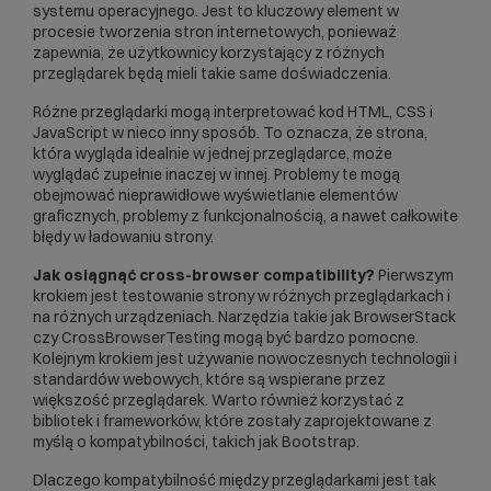
systemu operacyjnego. Jest to kluczowy element w
procesie tworzenia stron internetowych, ponieważ
zapewnia, że użytkownicy korzystający z różnych
przeglądarek będą mieli takie same doświadczenia.
Różne przeglądarki mogą interpretować kod
HTML
,
CSS
i
JavaScript
w nieco inny sposób. To oznacza, że strona,
która wygląda idealnie w jednej przeglądarce, może
wyglądać zupełnie inaczej w innej. Problemy te mogą
obejmować nieprawidłowe wyświetlanie elementów
graficznych, problemy z funkcjonalnością, a nawet całkowite
błędy w ładowaniu strony.
Jak osiągnąć cross-browser compatibility?
Pierwszym
krokiem jest testowanie strony w różnych przeglądarkach i
na różnych urządzeniach. Narzędzia takie jak BrowserStack
czy CrossBrowserTesting mogą być bardzo pomocne.
Kolejnym krokiem jest używanie nowoczesnych technologii i
standardów webowych, które są wspierane przez
większość przeglądarek. Warto również korzystać z
bibliotek i frameworków, które zostały zaprojektowane z
myślą o kompatybilności, takich jak
Bootstrap
.
Dlaczego kompatybilność między przeglądarkami jest tak