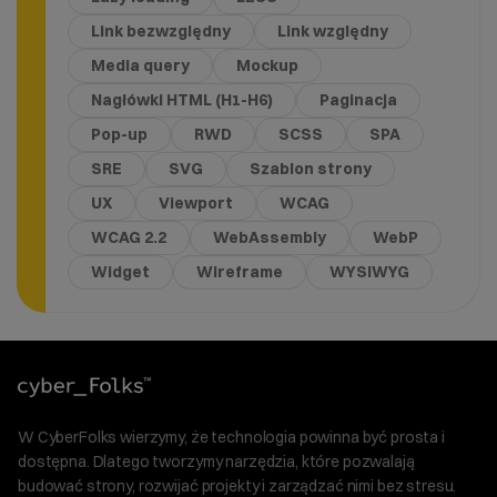
Link bezwzględny
Link względny
Media query
Mockup
Nagłówki HTML (H1-H6)
Paginacja
Pop-up
RWD
SCSS
SPA
SRE
SVG
Szablon strony
UX
Viewport
WCAG
WCAG 2.2
WebAssembly
WebP
Widget
Wireframe
WYSIWYG
W CyberFolks wierzymy, że technologia powinna być prosta i
dostępna. Dlatego tworzymy narzędzia, które pozwalają
budować strony, rozwijać projekty i zarządzać nimi bez stresu.