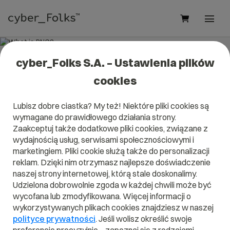
cyber_Folks S.A. – Ustawienia plików
What is PNG?
cookies
Read what it is
PNG
in our dictionary.
Lubisz dobre ciastka? My też! Niektóre pliki cookies są
It will help you better understand what exactly it is
PNG
and
wymagane do prawidłowego działania strony.
what is the meaning to you in everyday use.
Zaakceptuj także dodatkowe pliki cookies, związane z
wydajnością usług, serwisami społecznościowymi i
marketingiem. Pliki cookie służą także do personalizacji
reklam. Dzięki nim otrzymasz najlepsze doświadczenie
A
B
C
D
E
F
G
H
I
naszej strony internetowej, którą stale doskonalimy.
Udzielona dobrowolnie zgoda w każdej chwili może być
J
K
L
M
N
O
P
Q
R
wycofana lub zmodyfikowana. Więcej informacji o
wykorzystywanych plikach cookies znajdziesz w naszej
S
T
U
V
W
X
Y
Z
polityce prywatności
. Jeśli wolisz określić swoje