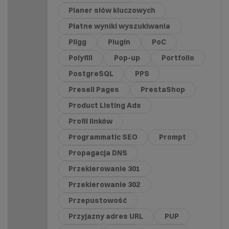
Planer słów kluczowych
Płatne wyniki wyszukiwania
Pligg
Plugin
PoC
Polyfill
Pop-up
Portfolio
PostgreSQL
PPS
Presell Pages
PrestaShop
Product Listing Ads
Profil linków
Programmatic SEO
Prompt
Propagacja DNS
Przekierowanie 301
Przekierowanie 302
Przepustowość
Przyjazny adres URL
PUP