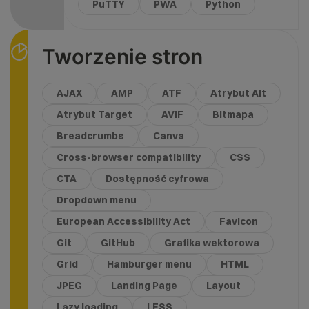
PuTTY
PWA
Python
Tworzenie stron
AJAX
AMP
ATF
Atrybut Alt
Atrybut Target
AVIF
Bitmapa
Breadcrumbs
Canva
Cross-browser compatibility
CSS
CTA
Dostępność cyfrowa
Dropdown menu
European Accessibility Act
Favicon
Git
GitHub
Grafika wektorowa
Grid
Hamburger menu
HTML
JPEG
Landing Page
Layout
Lazy loading
LESS