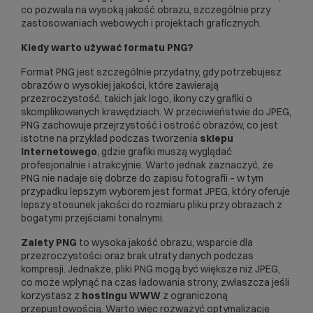
co pozwala na wysoką jakość obrazu, szczególnie przy
zastosowaniach webowych i projektach graficznych.
Kiedy warto używać formatu PNG?
Format PNG jest szczególnie przydatny, gdy potrzebujesz
obrazów o wysokiej jakości, które zawierają
przezroczystość, takich jak logo, ikony czy grafiki o
skomplikowanych krawędziach. W przeciwieństwie do
JPEG
,
PNG zachowuje przejrzystość i ostrość obrazów, co jest
istotne na przykład podczas tworzenia
sklepu
internetowego
, gdzie grafiki muszą wyglądać
profesjonalnie i atrakcyjnie. Warto jednak zaznaczyć, że
PNG nie nadaje się dobrze do zapisu fotografii – w tym
przypadku lepszym wyborem jest format JPEG, który oferuje
lepszy stosunek jakości do rozmiaru pliku przy obrazach z
bogatymi przejściami tonalnymi.
Zalety PNG
to wysoka jakość obrazu, wsparcie dla
przezroczystości oraz brak utraty danych podczas
kompresji. Jednakże, pliki PNG mogą być większe niż JPEG,
co może wpłynąć na czas ładowania strony, zwłaszcza jeśli
korzystasz z
hostingu WWW
z ograniczoną
przepustowością. Warto więc rozważyć optymalizację