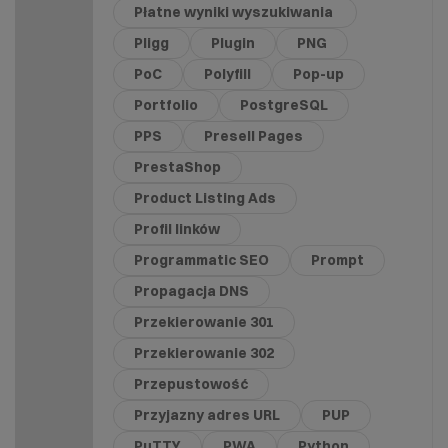
Płatne wyniki wyszukiwania
Pligg
Plugin
PNG
PoC
Polyfill
Pop-up
Portfolio
PostgreSQL
PPS
Presell Pages
PrestaShop
Product Listing Ads
Profil linków
Programmatic SEO
Prompt
Propagacja DNS
Przekierowanie 301
Przekierowanie 302
Przepustowość
Przyjazny adres URL
PUP
PuTTY
PWA
Python