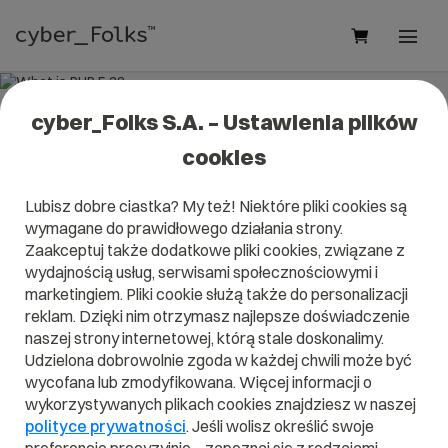
cyber_Folks S.A. – Ustawienia plików
What is PHP 5.3?
cookies
Read what it is
PHP 5.3
in our dictionary.
Lubisz dobre ciastka? My też! Niektóre pliki cookies są
It will help you better understand what exactly it is
PHP 5.3
wymagane do prawidłowego działania strony.
and what is the meaning to you in everyday use.
Zaakceptuj także dodatkowe pliki cookies, związane z
wydajnością usług, serwisami społecznościowymi i
marketingiem. Pliki cookie służą także do personalizacji
reklam. Dzięki nim otrzymasz najlepsze doświadczenie
A
B
C
D
E
F
G
H
I
naszej strony internetowej, którą stale doskonalimy.
Udzielona dobrowolnie zgoda w każdej chwili może być
J
K
L
M
N
O
P
Q
R
wycofana lub zmodyfikowana. Więcej informacji o
wykorzystywanych plikach cookies znajdziesz w naszej
S
T
U
V
W
X
Y
Z
polityce prywatności
. Jeśli wolisz określić swoje