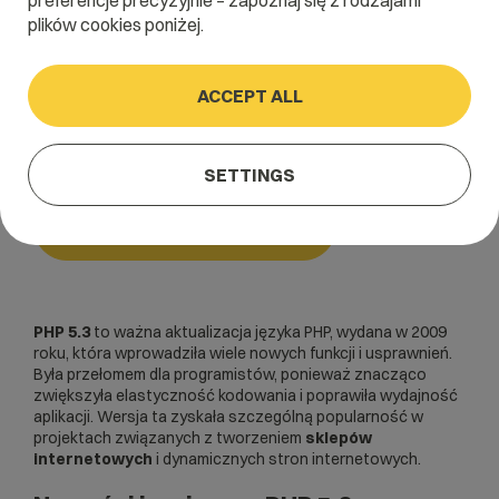
preferencje precyzyjnie – zapoznaj się z rodzajami
plików cookies poniżej.
Home
/
Dictionary
/
Języki programowania
/
PHP 5.3
ACCEPT ALL
PHP 5.3
SETTINGS
Języki programowania
PHP 5.3
to ważna aktualizacja języka PHP, wydana w 2009
roku, która wprowadziła wiele nowych funkcji i usprawnień.
Była przełomem dla programistów, ponieważ znacząco
zwiększyła elastyczność kodowania i poprawiła wydajność
aplikacji. Wersja ta zyskała szczególną popularność w
projektach związanych z tworzeniem
sklepów
internetowych
i dynamicznych stron internetowych.