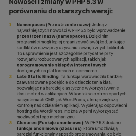
Nowości i zmiany w PHP 5.3 w
porównaniu do starszych wersji:
Namespaces (Przestrzenie nazw)
: Jedną z
najważniejszych nowości w PHP 5.3 było wprowadzenie
przestrzeni nazw (namespaces)
. Dzięki nim
programiści mogli lepiej organizować swój kod, unikając
konfliktów nazw przy używaniu zewnętrznych bibliotek.
To usprawnienie jest szczególnie przydatne przy
rozwijaniu rozbudowanych aplikacji, takich jak
oprogramowanie sklepów internetowych
dostępnych na platformach e-commerce.
Late Static Binding
: Ta funkcja wprowadziła bardziej
zaawansowane podejście do dziedziczenia klas,
pozwalając na bardziej elastyczne wykorzystywanie
klas i metod w aplikacjach. W kontekście stron opartych
na systemach
CMS
, jak WordPress, oferuje większą
kontrolę nad działaniem aplikacji. Wybierając odpowiedni
hosting dla WordPress
, można w pełni wykorzystać
możliwości tego mechanizmu.
Closures (Funkcje anonimowe)
: W PHP 5.3 dodano
funkcje anonimowe (closures)
, które umożliwiają
bardziej funkcjonalny sposób programowania, co było