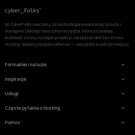
W CyberFolks wierzymy, że technologia powinna być prosta i
dostępna. Dlatego tworzymy narzędzia, które pozwalają
budować strony, rozwijać projekty i zarządzać nimi bez stresu.
Hosting, domeny, bezpieczeństwo — wszystko w jednym miejscu.
Formalnie i na luzie
O nas
Inspiracje
Relacje inwestorskie
Blog
Usługi
Program Korzyści dla Inwestorów
Słownik IT
Domeny
Regulaminy i specyfikacje
Częste pytania o hosting
WordPress
Certyfikaty SSL
Raporty i dokumenty
Jak przenieść stronę?
Audyt stron
Pomoc
Hosting www
Cennik domen
Witaj! Jestem robo_Folks.
Jak przenieść domenę?
Generator polityki prywatności
W czym mogę pomóc?
Pomoc cyber_Folks