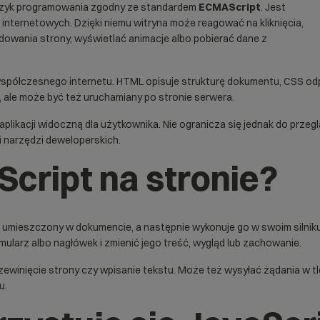
ęzyk programowania zgodny ze standardem
ECMAScript
. Jest
 internetowych. Dzięki niemu witryna może reagować na kliknięcia,
dowania strony, wyświetlać animacje albo pobierać dane z
spółczesnego internetu.
HTML
opisuje strukturę dokumentu,
CSS
odp
 ale może być też uruchamiany po stronie serwera.
 aplikacji widoczną dla użytkownika. Nie ogranicza się jednak do przeg
 narzędzi deweloperskich.
Script na stronie?
od umieszczony w dokumencie, a następnie wykonuje go w swoim silnik
rmularz albo nagłówek i zmienić jego treść, wygląd lub zachowanie.
 przewinięcie strony czy wpisanie tekstu. Może też wysyłać żądania w 
u.