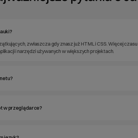
nauki?
zątkujących, zwłaszcza gdy znasz już HTML i CSS. Więcej cza
aplikacji i narzędzi używanych w większych projektach.
rnetu?
t w przeglądarce?
am język?