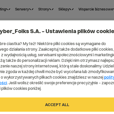
ting
Serwery
Strony
Sklepy
Wsparcie biznesowe
yber_Folks S.A. – Ustawienia plików cooki
bre ciastka? My też! Niektóre pliki cookies są wymagane do
ego działania strony. Zaakceptuj także dodatkowe pliki cookies,
z wydajnością usług, serwisami społecznościowymi i marketingie
użą także do personalizacji reklam. Dzięki nim otrzymasz najleps
enie naszej strony internetowej, którą stale doskonalimy. Udzie
ie zgoda w każdej chwili może być wycofana lub zmodyfikowan
i o wykorzystywanych plikach cookies znajdziesz w naszej
polit
vaScript?
ości
. Jeśli wolisz określić swoje preferencje precyzyjnie – zapozn
 plików cookies poniżej.
ACCEPT ALL
ur