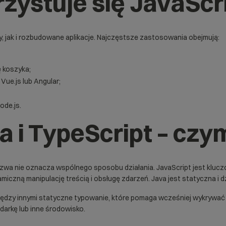
zystuje się JavaScr
, jak i rozbudowane aplikacje. Najczęstsze zastosowania obejmują:
ę koszyka;
Vue.js lub Angular;
ode.js
.
a i TypeScript – czy
zwa nie oznacza wspólnego sposobu działania. JavaScript jest klucz
miczną manipulację treścią i obsługę zdarzeń. Java jest statyczna i d
iędzy innymi statyczne typowanie, które pomaga wcześniej wykrywać 
darkę lub inne środowisko.