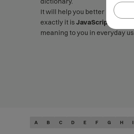
dictionary.
It will help you better unders
exactly it is
JavaScript
and wha
meaning to you in everyday us
A
B
C
D
E
F
G
H
I