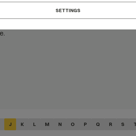
SETTINGS
tand what
t is the
e.
J
K
L
M
N
O
P
Q
R
S