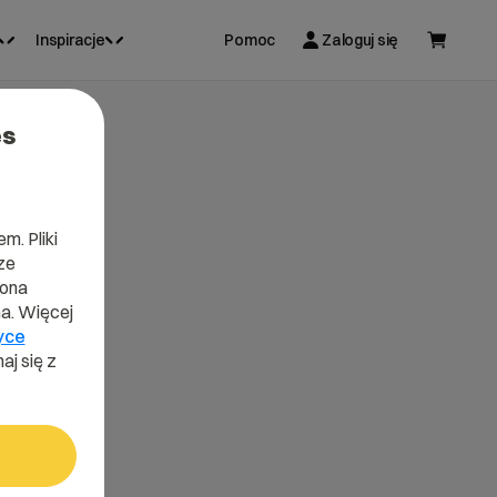
Inspiracje
Pomoc
Zaloguj się
es
m. Pliki
ze
lona
a. Więcej
yce
aj się z