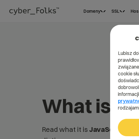
Domeny
SSL
Hos
c
Lubisz do
prawidłow
związane 
cookie sł
doświadcz
dobrowoln
informacj
What is Ja
prywatn
rodzajami
Read what it is
JavaScript
in o