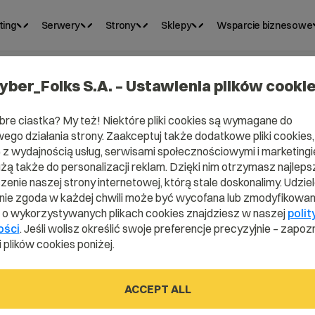
ting
Serwery
Strony
Sklepy
Wsparcie biznesowe
yber_Folks S.A. – Ustawienia plików cooki
bre ciastka? My też! Niektóre pliki cookies są wymagane do
ego działania strony. Zaakceptuj także dodatkowe pliki cookies,
z wydajnością usług, serwisami społecznościowymi i marketingie
użą także do personalizacji reklam. Dzięki nim otrzymasz najleps
enie naszej strony internetowej, którą stale doskonalimy. Udzie
ie zgoda w każdej chwili może być wycofana lub zmodyfikowan
i o wykorzystywanych plikach cookies znajdziesz w naszej
polit
SON-LD?
ości
. Jeśli wolisz określić swoje preferencje precyzyjnie – zapozn
 plików cookies poniżej.
ACCEPT ALL
 dictionary.