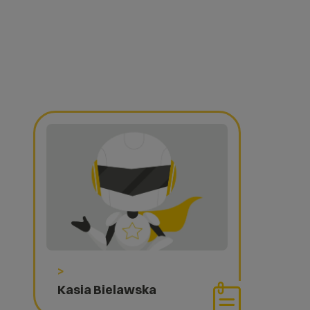
>
Kasia Bielawska