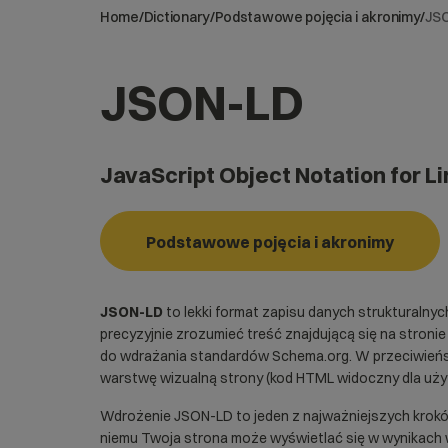
Home
/
Dictionary
/
Podstawowe pojęcia i akronimy
/
JS
JSON-LD
JavaScript Object Notation for L
Podstawowe pojęcia i akronimy
JSON-LD
to lekki format zapisu danych strukturalny
precyzyjnie zrozumieć treść znajdującą się na stronie
do wdrażania standardów Schema.org. W przeciwieńs
warstwę wizualną strony (kod HTML widoczny dla użyt
Wdrożenie JSON-LD to jeden z najważniejszych krokó
niemu Twoja strona może wyświetlać się w wynikach w