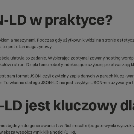
N-LD w praktyce?
zykiem a maszynami. Podczas gdy użytkownik widzi na stronie estetyc
 a to jest stan magazynowy.
cią ułatwia to zadanie. Wybierając zoptymalizowany
hosting wordp
łów i stron. Dzięki temu roboty indeksujące szybciej przetwarzają kl
jest sam format
JSON
, czyli czytelny zapis danych w parach klucz–wa
. To właśnie dlatego JSON-LD nie jest zwykłym JSON-em używanym t
LD jest kluczowy d
 niezbędnym do generowania tzw.
Rich results
(bogate wyniki wyszukiw
iększa współczynnik klikalności (CTR).