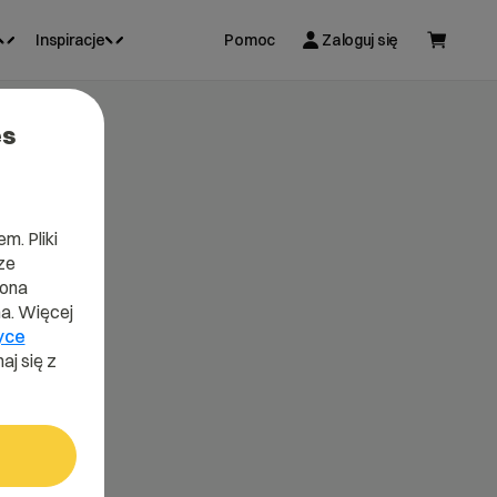
Inspiracje
Pomoc
Zaloguj się
es
m. Pliki
ze
lona
a. Więcej
yce
aj się z