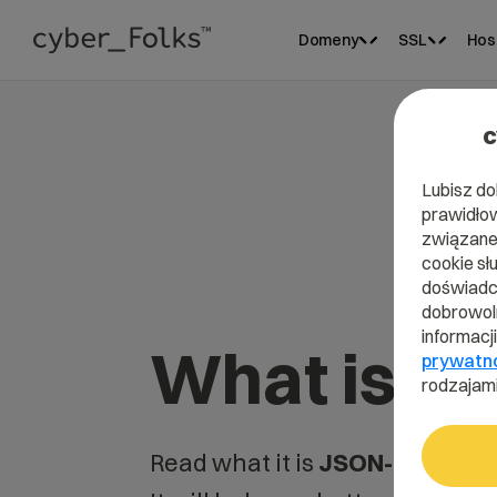
Domeny
SSL
Hos
c
Lubisz do
prawidłow
związane 
cookie sł
doświadcz
dobrowoln
informacj
What is J
prywatn
rodzajami
Read what it is
JSON-LD
in our