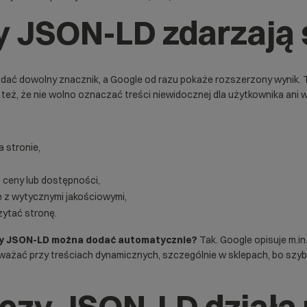
y JSON-LD zdarzają 
dać dowolny znacznik, a Google od razu pokaże rozszerzony wynik. T
la też, że nie wolno oznaczać treści niewidocznej dla użytkownika an
a stronie,
d ceny lub dostępności,
e z wytycznymi jakościowymi,
zytać stronę.
y JSON-LD można dodać automatycznie?
Tak. Google opisuje m.i
uważać przy treściach dynamicznych, szczególnie w sklepach, bo szy
 czy JSON-LD działa