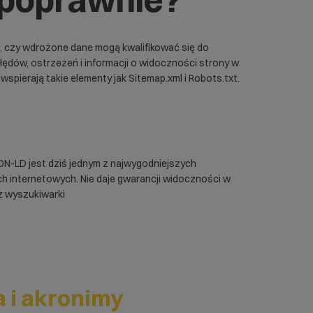
a, czy wdrożone dane mogą kwalifikować się do
łędów, ostrzeżeń i informacji o widoczności strony w
 wspierają takie elementy jak
Sitemap.xml
i
Robots.txt
.
N-LD jest dziś jednym z najwygodniejszych
h internetowych. Nie daje gwarancji widoczności w
z wyszukiwarki
 i akronimy