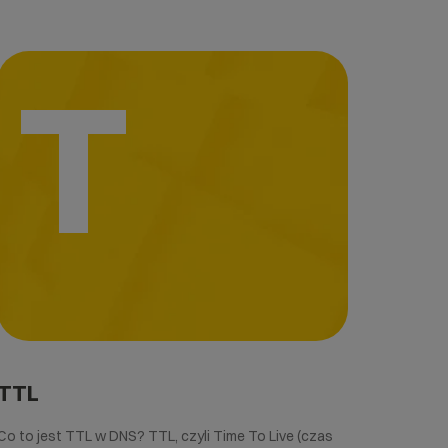
T
TTL
Co to jest TTL w DNS? TTL, czyli Time To Live (czas