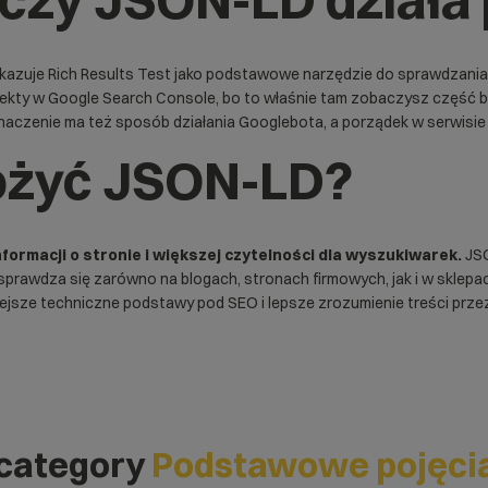
 wskazuje Rich Results Test jako podstawowe narzędzie do sprawdzani
fekty w
Google Search Console
, bo to właśnie tam zobaczysz część b
znaczenie ma też sposób działania
Googlebota
, a porządek w serwisie
ożyć JSON-LD?
nformacji o stronie i większej czytelności dla wyszukiwarek.
JSO
rawdza się zarówno na blogach, stronach firmowych, jak i w sklepac
sze techniczne podstawy pod SEO i lepsze zrozumienie treści prze
 category
Podstawowe pojęcia