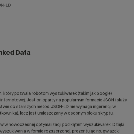
ON-LD
inked Data
ch, który pozwala robotom wyszukiwarek (takim jak Google)
 internetowej. Jest on oparty na popularnym formacie JSON i służy
twie do starszych metod, JSON-LD nie wymaga ingerencji w
kownika), lecz jest umieszczany w osobnym bloku skryptu.
w w nowoczesnej optymalizacji pod kątem wyszukiwarek. Dzięki
yszukiwania w formie rozszerzonej, prezentując np. gwiazdki