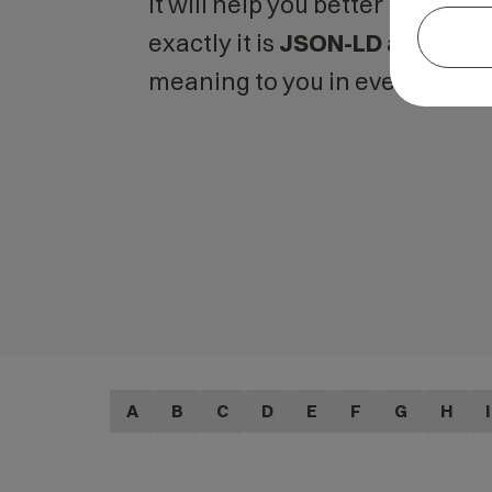
It will help you better unders
exactly it is
JSON-LD
and what 
meaning to you in everyday us
A
B
C
D
E
F
G
H
I