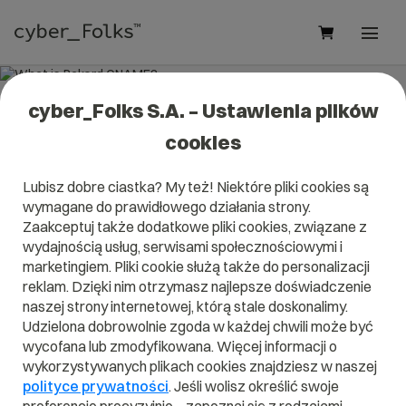
cyber_Folks S.A. – Ustawienia plików
What is Rekord CNAME?
cookies
Read what it is
Rekord CNAME
in our dictionary.
Lubisz dobre ciastka? My też! Niektóre pliki cookies są
It will help you better understand what exactly it is
Rekord
wymagane do prawidłowego działania strony.
CNAME
and what is the meaning to you in everyday use.
Zaakceptuj także dodatkowe pliki cookies, związane z
wydajnością usług, serwisami społecznościowymi i
marketingiem. Pliki cookie służą także do personalizacji
reklam. Dzięki nim otrzymasz najlepsze doświadczenie
A
B
C
D
E
F
G
H
I
naszej strony internetowej, którą stale doskonalimy.
Udzielona dobrowolnie zgoda w każdej chwili może być
J
K
L
M
N
O
P
Q
R
wycofana lub zmodyfikowana. Więcej informacji o
wykorzystywanych plikach cookies znajdziesz w naszej
S
T
U
V
W
X
Y
Z
polityce prywatności
. Jeśli wolisz określić swoje