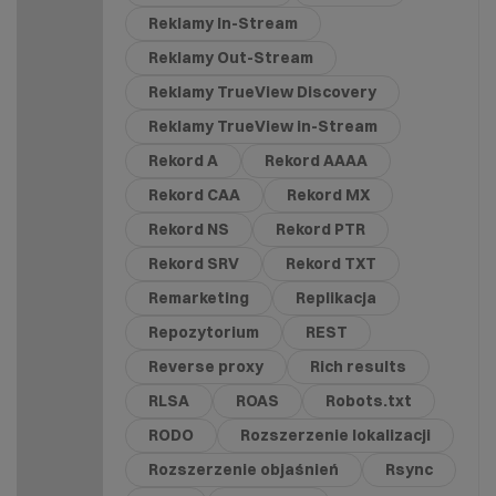
Reklamy In-Stream
Reklamy Out-Stream
Reklamy TrueView Discovery
Reklamy TrueView in-Stream
Rekord A
Rekord AAAA
Rekord CAA
Rekord MX
Rekord NS
Rekord PTR
Rekord SRV
Rekord TXT
Remarketing
Replikacja
Repozytorium
REST
Reverse proxy
Rich results
RLSA
ROAS
Robots.txt
RODO
Rozszerzenie lokalizacji
Rozszerzenie objaśnień
Rsync