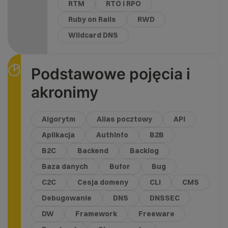
RTM
RTO i RPO
Ruby on Rails
RWD
Wildcard DNS
Podstawowe pojęcia i
akronimy
Algorytm
Alias pocztowy
API
Aplikacja
Authinfo
B2B
B2C
Backend
Backlog
Baza danych
Bufor
Bug
C2C
Cesja domeny
CLI
CMS
Debugowanie
DNS
DNSSEC
DW
Framework
Freeware