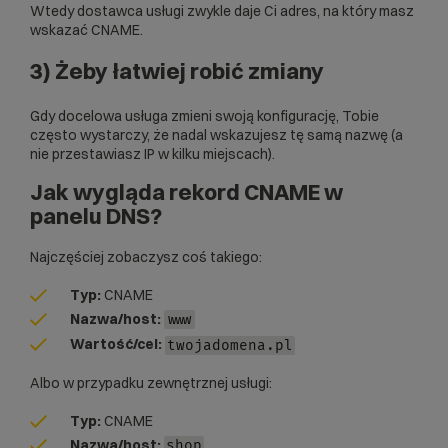
Wtedy dostawca usługi zwykle daje Ci adres, na który masz
wskazać CNAME.
3) Żeby łatwiej robić zmiany
Gdy docelowa usługa zmieni swoją konfigurację, Tobie
często wystarczy, że nadal wskazujesz tę samą nazwę (a
nie przestawiasz IP w kilku miejscach).
Jak wygląda rekord CNAME w
panelu DNS?
Najczęściej zobaczysz coś takiego:
Typ:
CNAME
Nazwa/host:
www
Wartość/cel:
twojadomena.pl
Albo w przypadku zewnętrznej usługi:
Typ:
CNAME
Nazwa/host:
shop