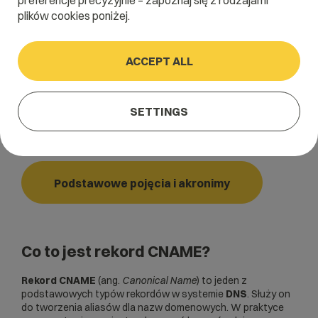
preferencje precyzyjnie – zapoznaj się z rodzajami
plików cookies poniżej.
Home
/
Dictionary
/
Podstawowe pojęcia i akronimy
/
Rekord CNAME
ACCEPT ALL
Rekord CNAME
SETTINGS
Canonical Name
Podstawowe pojęcia i akronimy
Co to jest rekord CNAME?
Rekord CNAME
(ang.
Canonical Name
) to jeden z
podstawowych typów rekordów w systemie
DNS
. Służy on
do tworzenia aliasów dla nazw domenowych. W praktyce