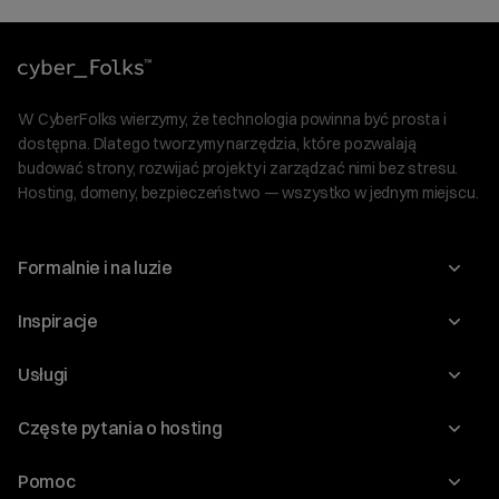
W CyberFolks wierzymy, że technologia powinna być prosta i
dostępna. Dlatego tworzymy narzędzia, które pozwalają
budować strony, rozwijać projekty i zarządzać nimi bez stresu.
Hosting, domeny, bezpieczeństwo — wszystko w jednym miejscu.
Formalnie i na luzie
O nas
Inspiracje
Relacje inwestorskie
Blog
Usługi
Program Korzyści dla Inwestorów
Słownik IT
Domeny
Regulaminy i specyfikacje
Częste pytania o hosting
WordPress
Certyfikaty SSL
Raporty i dokumenty
Jak przenieść stronę?
Audyt stron
Pomoc
Hosting www