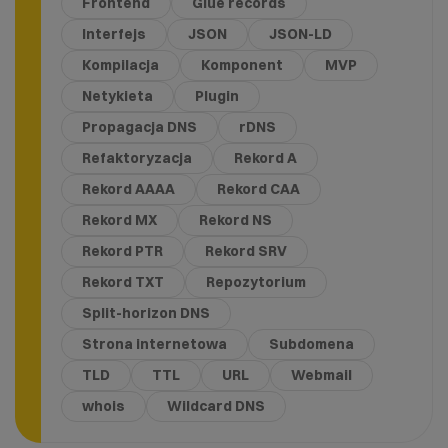
Frontend
Glue records
Interfejs
JSON
JSON-LD
Kompilacja
Komponent
MVP
Netykieta
Plugin
Propagacja DNS
rDNS
Refaktoryzacja
Rekord A
Rekord AAAA
Rekord CAA
Rekord MX
Rekord NS
Rekord PTR
Rekord SRV
Rekord TXT
Repozytorium
Split-horizon DNS
Strona internetowa
Subdomena
TLD
TTL
URL
Webmail
whois
Wildcard DNS