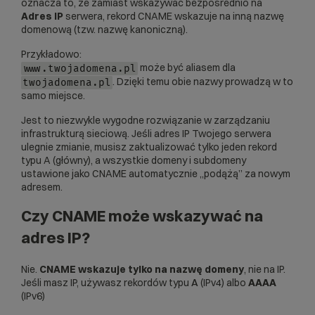
oznacza to, że zamiast wskazywać bezpośrednio na
Adres IP
serwera, rekord CNAME wskazuje na inną nazwę
domenową (tzw. nazwę kanoniczną).
Przykładowo:
może być aliasem dla
www.twojadomena.pl
. Dzięki temu obie nazwy prowadzą w to
twojadomena.pl
samo miejsce.
Jest to niezwykle wygodne rozwiązanie w zarządzaniu
infrastrukturą sieciową. Jeśli adres IP Twojego serwera
ulegnie zmianie, musisz zaktualizować tylko jeden rekord
typu A (główny), a wszystkie
domeny
i subdomeny
ustawione jako CNAME automatycznie „podążą” za nowym
adresem.
Czy CNAME może wskazywać na
adres IP?
Nie.
CNAME wskazuje tylko na nazwę domeny
, nie na IP.
Jeśli masz IP, używasz
rekordów typu
A
(IPv4) albo
AAAA
(IPv6)