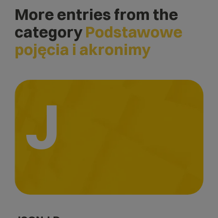
More entries from the
category
Podstawowe
pojęcia i akronimy
J