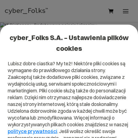
cyber_Folks S.A. – Ustawienia plików
IT Dictionary - Podstawowe pojęcia i
cookies
akronimy
Lubisz dobre ciastka? My też! Niektóre pliki cookies są
wymagane do prawidłowego działania strony.
Zaakceptuj także dodatkowe pliki cookies, związane z
wydajnością usług, serwisami społecznościowymi i
marketingiem. Pliki cookie służą także do personalizacji
A
B
C
D
E
F
G
H
I
reklam. Dzięki nim otrzymasz najlepsze doświadczenie
J
K
L
M
N
O
P
Q
R
naszej strony internetowej, którą stale doskonalimy.
Udzielona dobrowolnie zgoda w każdej chwili może być
S
T
U
V
W
X
Y
Z
wycofana lub zmodyfikowana. Więcej informacji o
wykorzystywanych plikach cookies znajdziesz w naszej
polityce prywatności
. Jeśli wolisz określić swoje