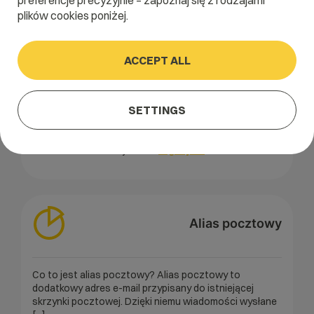
preferencje precyzyjnie – zapoznaj się z rodzajami
plików cookies poniżej.
Algorytm
ACCEPT ALL
Algorytm to uporządkowany zbiór instrukcji, które
SETTINGS
określają krok po kroku, jak rozwiązać dany problem lub
wykonać określone zadanie. W informatyce [...]
Read the entire entry about
Algorytm
Alias pocztowy
Co to jest alias pocztowy? Alias pocztowy to
dodatkowy adres e-mail przypisany do istniejącej
skrzynki pocztowej. Dzięki niemu wiadomości wysłane