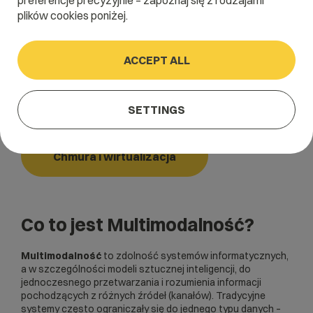
preferencje precyzyjnie – zapoznaj się z rodzajami
plików cookies poniżej.
Home
/
Dictionary
/
Chmura i wirtualizacja
/
Multimodalność
ACCEPT ALL
Multimodalność
SETTINGS
Chmura i wirtualizacja
Co to jest Multimodalność?
Multimodalność
to zdolność systemów informatycznych,
a w szczególności modeli sztucznej inteligencji, do
jednoczesnego przetwarzania i rozumienia informacji
pochodzących z różnych źródeł (kanałów). Tradycyjne
systemy często ograniczały się do jednego typu danych –