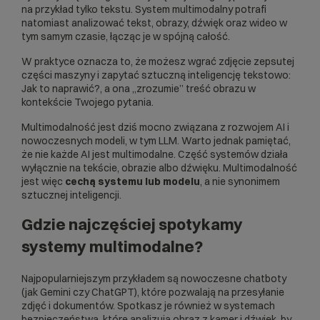
na przykład tylko tekstu. System multimodalny potrafi
natomiast analizować tekst, obrazy, dźwięk oraz wideo w
tym samym czasie, łącząc je w spójną całość.
W praktyce oznacza to, że możesz wgrać zdjęcie zepsutej
części maszyny i zapytać sztuczną inteligencję tekstowo:
Jak to naprawić?, a ona „zrozumie” treść obrazu w
kontekście Twojego pytania.
Multimodalność jest dziś mocno związana z rozwojem
AI
i
nowoczesnych modeli, w tym
LLM
. Warto jednak pamiętać,
że nie każde AI jest multimodalne. Część systemów działa
wyłącznie na tekście, obrazie albo dźwięku. Multimodalność
jest więc
cechą systemu lub modelu
, a nie synonimem
sztucznej inteligencji.
Gdzie najczęściej spotykamy
systemy multimodalne?
Najpopularniejszym przykładem są nowoczesne chatboty
(jak Gemini czy ChatGPT), które pozwalają na przesyłanie
zdjęć i dokumentów. Spotkasz je również w systemach
bezpieczeństwa, które analizują obraz z kamer i dźwięk, by