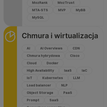
MozRank
MozTrust
MTA-STS
MVP
MyBB
MySQL
Chmura i wirtualizacja
AI
AI Overviews
CDN
Chmura hybrydowa
Cisco
Cloud
Docker
High Availability
IaaS
IaC
IoT
Kubernetes
LLM
Load balancer
NLP
Object Storage
PaaS
Prompt
SaaS