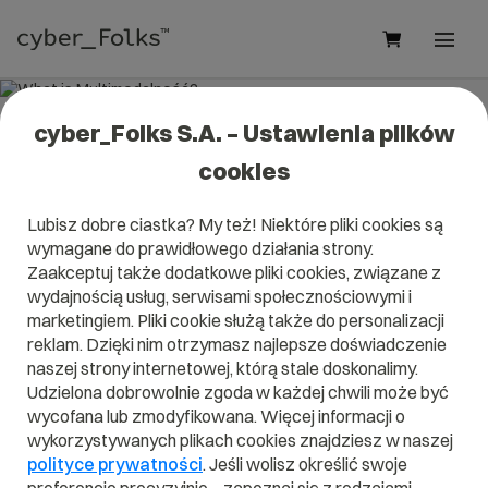
cyber_Folks S.A. – Ustawienia plików
What is Multimodalność?
cookies
Read what it is
Multimodalność
in our dictionary.
Lubisz dobre ciastka? My też! Niektóre pliki cookies są
It will help you better understand what exactly it is
wymagane do prawidłowego działania strony.
Multimodalność
and what is the meaning to you in
everyday use.
Zaakceptuj także dodatkowe pliki cookies, związane z
wydajnością usług, serwisami społecznościowymi i
marketingiem. Pliki cookie służą także do personalizacji
reklam. Dzięki nim otrzymasz najlepsze doświadczenie
naszej strony internetowej, którą stale doskonalimy.
A
B
C
D
E
F
G
H
I
Udzielona dobrowolnie zgoda w każdej chwili może być
wycofana lub zmodyfikowana. Więcej informacji o
J
K
L
M
N
O
P
Q
R
wykorzystywanych plikach cookies znajdziesz w naszej
S
T
U
V
W
X
Y
Z
polityce prywatności
. Jeśli wolisz określić swoje