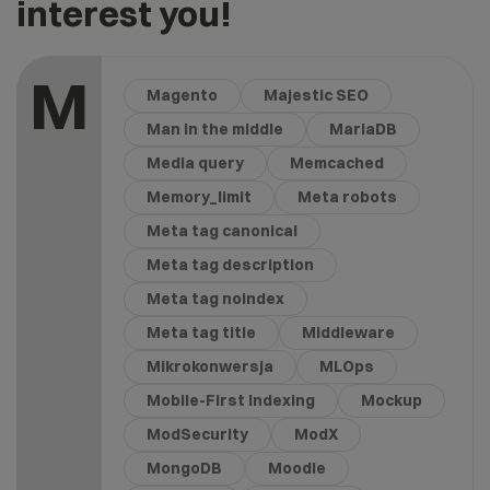
interest you!
M
Magento
Majestic SEO
Man in the middle
MariaDB
Media query
Memcached
Memory_limit
Meta robots
Meta tag canonical
Meta tag description
Meta tag noindex
Meta tag title
Middleware
Mikrokonwersja
MLOps
Mobile-First Indexing
Mockup
ModSecurity
ModX
MongoDB
Moodle