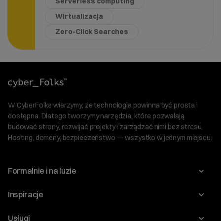
Serverless computing
Wirtualizacja
Zero-Click Searches
W CyberFolks wierzymy, że technologia powinna być prosta i
dostępna. Dlatego tworzymy narzędzia, które pozwalają
budować strony, rozwijać projekty i zarządzać nimi bez stresu.
Hosting, domeny, bezpieczeństwo — wszystko w jednym miejscu.
Formalnie i na luzie
O nas
Inspiracje
Relacje inwestorskie
Blog
Usługi