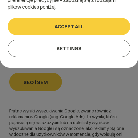
preferencje precyzyjnie – zapoznaj się z rodzajami
S
T
U
V
W
X
Y
Z
plików cookies poniżej.
ACCEPT ALL
Home
/
Dictionary
/
SEO i SEM
/
Płatne wyniki wyszukiwania
SETTINGS
Płatne wyniki wyszukiwania
SEO i SEM
Płatne wyniki wyszukiwania Google, zwane również
reklamami w Google (ang.
Google Ads
), to wyniki, które
pojawiają się na szczycie lub na dole listy wyników
wyszukiwania Google i są oznaczone jako reklamy. Są one
widoczne dla użytkowników w momencie, gdy wpisują oni