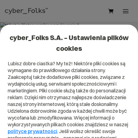
cyber_Folks S.A. – Ustawienia plików
What is Płatne wyniki
cookies
wyszukiwania ?
Lubisz dobre ciastka? My też! Niektóre pliki cookies są
Read what it is
Płatne wyniki wyszukiwania
in our
wymagane do prawidłowego działania strony.
dictionary.
Zaakceptuj także dodatkowe pliki cookies, związane z
It will help you better understand what exactly it is
Płatne
wyniki wyszukiwania
and what is the meaning to you in
wydajnością usług, serwisami społecznościowymi i
everyday use.
marketingiem. Pliki cookie służą także do personalizacji
reklam. Dzięki nim otrzymasz najlepsze doświadczenie
naszej strony internetowej, którą stale doskonalimy.
Udzielona dobrowolnie zgoda w każdej chwili może być
wycofana lub zmodyfikowana. Więcej informacji o
A
B
C
D
E
F
G
H
I
wykorzystywanych plikach cookies znajdziesz w naszej
polityce prywatności
. Jeśli wolisz określić swoje
J
K
L
M
N
O
P
Q
R