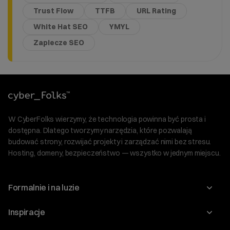
Trust Flow
TTFB
URL Rating
White Hat SEO
YMYL
Zaplecze SEO
W CyberFolks wierzymy, że technologia powinna być prosta i
dostępna. Dlatego tworzymy narzędzia, które pozwalają
budować strony, rozwijać projekty i zarządzać nimi bez stresu.
Hosting, domeny, bezpieczeństwo — wszystko w jednym miejscu.
Formalnie i na luzie
O nas
Inspiracje
Relacje inwestorskie