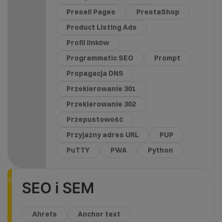
Presell Pages
PrestaShop
Product Listing Ads
Profil linków
Programmatic SEO
Prompt
Propagacja DNS
Przekierowanie 301
Przekierowanie 302
Przepustowość
Przyjazny adres URL
PUP
PuTTY
PWA
Python
SEO i SEM
Ahrefs
Anchor text