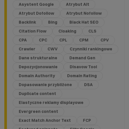
Asystent Google
Atrybut Alt
Atrybut Dofollow
Atrybut Nofollow
Backlink
Bing
Black Hat SEO
Citation Flow
Cloaking
CLS
CPA
CPC
CPL
CPM
CPV
Crawler
CWV
Czynniki rankingowe
Dane strukturalne
Demand Gen
Depozycjonowanie
Disavow Tool
Domain Authority
Domain Rating
Dopasowanie przybliżone
DSA
Duplicate content
Elastyczne reklamy displayowe
Evergreen content
Exact Match Anchor Text
FCP