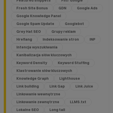
Featured snippets
Filtr Google
Fresh Site Bonus
GDN
Google Ads
Google Knowledge Panel
Google Spam Update
Googlebot
Grey Hat SEO
Grupy reklam
Hreflang
Indeksowanie stron
INP
Intencja wyszukiwania
Kanibalizacja słów kluczowych
Keyword Density
Keyword Stuffing
Klastrowanie słów kluczowych
Knowledge Graph
Lighthouse
Link building
Link Gap
Link Juice
Linkowanie wewnętrzne
Linkowanie zewnętrzne
LLMS.txt
Lokalne SEO
Long tail