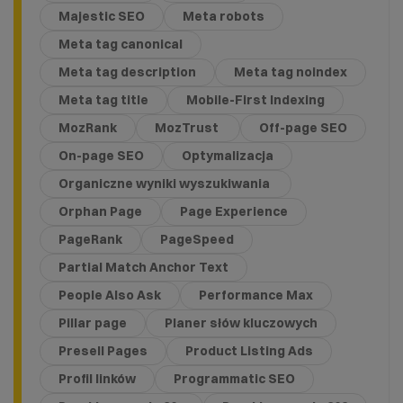
Majestic SEO
Meta robots
Meta tag canonical
Meta tag description
Meta tag noindex
Meta tag title
Mobile-First Indexing
MozRank
MozTrust
Off-page SEO
On-page SEO
Optymalizacja
Organiczne wyniki wyszukiwania
Orphan Page
Page Experience
PageRank
PageSpeed
Partial Match Anchor Text
People Also Ask
Performance Max
Pillar page
Planer słów kluczowych
Presell Pages
Product Listing Ads
Profil linków
Programmatic SEO