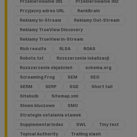
Przekierowanie 301
Przekierowanie 302
Przyjazny adres URL
RankBrain
Reklamy In-Stream
Reklamy Out-Stream
Reklamy TrueView Discovery
Reklamy TrueView in-Stream
Rich results
RLSA
ROAS
Robots.txt
Rozszerzenie lokalizacji
Rozszerzenie objaśnień
schema.org
Screaming Frog
SEM
SEO
SERM
SERP
SGE
Short tail
Sitebulb
Sitemap.xml
Słowo kluczowe
SMO
Strategie ustalania stawek
Supplemental index
SWL
Tiny text
Topical Authority
Trailing slash