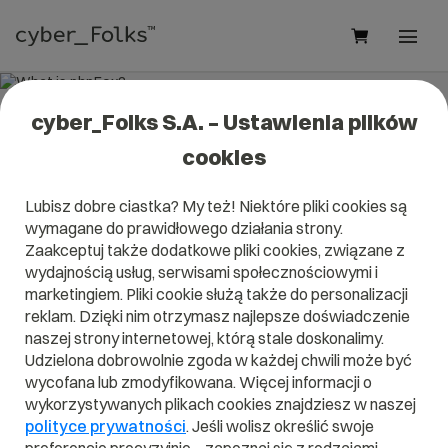
cyber_Folks S.A. – Ustawienia plików
What is phpFox?
cookies
Read what it is
phpFox
in our dictionary.
Lubisz dobre ciastka? My też! Niektóre pliki cookies są
It will help you better understand what exactly it is
phpFox
wymagane do prawidłowego działania strony.
and what is the meaning to you in everyday use.
Zaakceptuj także dodatkowe pliki cookies, związane z
wydajnością usług, serwisami społecznościowymi i
marketingiem. Pliki cookie służą także do personalizacji
reklam. Dzięki nim otrzymasz najlepsze doświadczenie
A
B
C
D
E
F
G
H
I
naszej strony internetowej, którą stale doskonalimy.
Udzielona dobrowolnie zgoda w każdej chwili może być
J
K
L
M
N
O
P
Q
R
wycofana lub zmodyfikowana. Więcej informacji o
wykorzystywanych plikach cookies znajdziesz w naszej
S
T
U
V
W
X
Y
Z
polityce prywatności
. Jeśli wolisz określić swoje