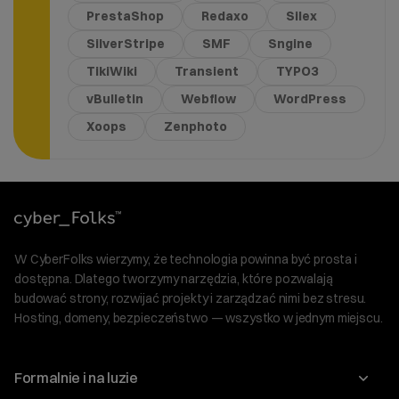
PrestaShop
Redaxo
Silex
SilverStripe
SMF
Sngine
TikiWiki
Transient
TYPO3
vBulletin
Webflow
WordPress
Xoops
Zenphoto
W CyberFolks wierzymy, że technologia powinna być prosta i
dostępna. Dlatego tworzymy narzędzia, które pozwalają
budować strony, rozwijać projekty i zarządzać nimi bez stresu.
Hosting, domeny, bezpieczeństwo — wszystko w jednym miejscu.
Formalnie i na luzie