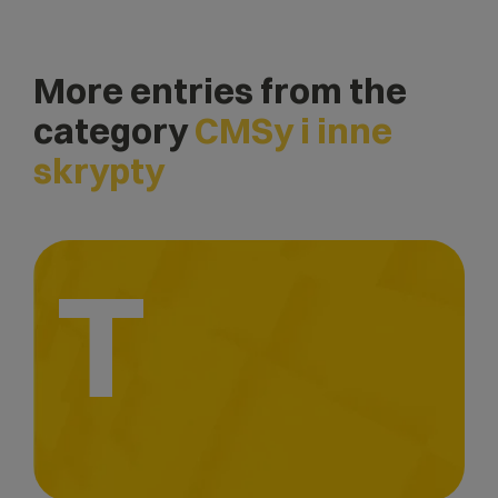
More entries from the
category
CMSy i inne
skrypty
T