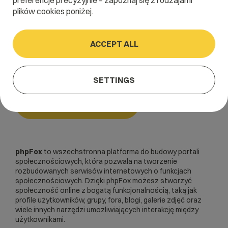
preferencje precyzyjnie – zapoznaj się z rodzajami
plików cookies poniżej.
Home
/
Dictionary
/
CMSy i inne skrypty
/
phpFox
ACCEPT ALL
phpFox
SETTINGS
CMSy i inne skrypty
phpFox
to wszechstronna platforma do budowy portali
społecznościowych, która pozwala na tworzenie
rozbudowanych serwisów internetowych o funkcjach
społecznościowych. Dzięki phpFox możesz stworzyć
społeczność online z bogatą funkcjonalnością, taką jak
profile użytkowników, grupy, fora, blogi, galerie zdjęć oraz
wiele innych narzędzi umożliwiających interakcję między
użytkownikami.