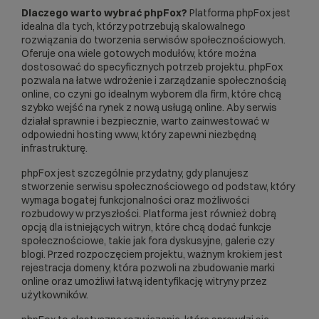
Dlaczego warto wybrać phpFox?
Platforma phpFox jest
idealna dla tych, którzy potrzebują skalowalnego
rozwiązania do tworzenia serwisów społecznościowych.
Oferuje ona wiele gotowych modułów, które można
dostosować do specyficznych potrzeb projektu. phpFox
pozwala na łatwe wdrożenie i zarządzanie społecznością
online, co czyni go idealnym wyborem dla firm, które chcą
szybko wejść na rynek z nową usługą online. Aby serwis
działał sprawnie i bezpiecznie, warto zainwestować w
odpowiedni
hosting www
, który zapewni niezbędną
infrastrukturę.
phpFox jest szczególnie przydatny, gdy planujesz
stworzenie serwisu społecznościowego od podstaw, który
wymaga bogatej funkcjonalności oraz możliwości
rozbudowy w przyszłości. Platforma jest również dobrą
opcją dla istniejących witryn, które chcą dodać funkcje
społecznościowe, takie jak fora dyskusyjne, galerie czy
blogi. Przed rozpoczęciem projektu, ważnym krokiem jest
rejestracja domeny
, która pozwoli na zbudowanie marki
online oraz umożliwi łatwą identyfikację witryny przez
użytkowników.