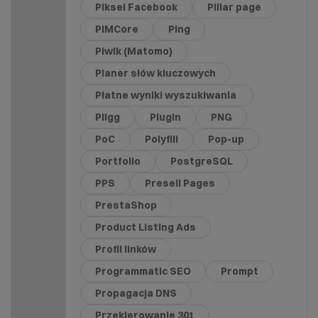
Piksel Facebook
Pillar page
PIMCore
Ping
Piwik (Matomo)
Planer słów kluczowych
Płatne wyniki wyszukiwania
Pligg
Plugin
PNG
PoC
Polyfill
Pop-up
Portfolio
PostgreSQL
PPS
Presell Pages
PrestaShop
Product Listing Ads
Profil linków
Programmatic SEO
Prompt
Propagacja DNS
Przekierowanie 301