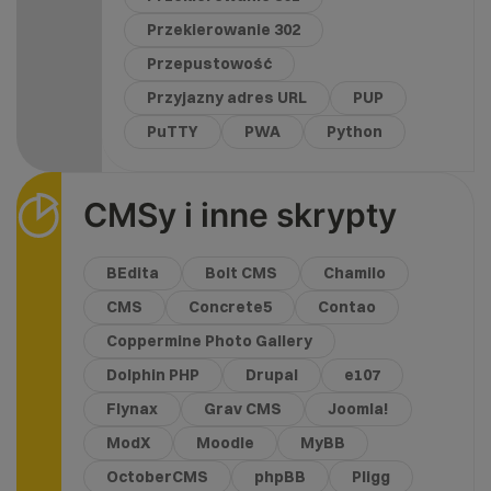
Przekierowanie 302
Przepustowość
Przyjazny adres URL
PUP
PuTTY
PWA
Python
CMSy i inne skrypty
BEdita
Bolt CMS
Chamilo
CMS
Concrete5
Contao
Coppermine Photo Gallery
Dolphin PHP
Drupal
e107
Flynax
Grav CMS
Joomla!
ModX
Moodle
MyBB
OctoberCMS
phpBB
Pligg