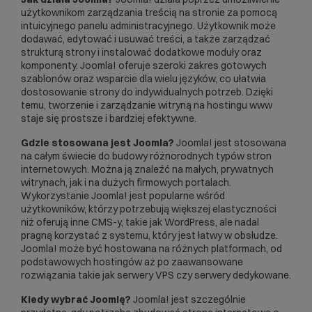
użytkownikom zarządzania treścią na stronie za pomocą
intuicyjnego panelu administracyjnego. Użytkownik może
dodawać, edytować i usuwać treści, a także zarządzać
strukturą strony i instalować dodatkowe moduły oraz
komponenty. Joomla! oferuje szeroki zakres gotowych
szablonów oraz wsparcie dla wielu języków, co ułatwia
dostosowanie strony do indywidualnych potrzeb. Dzięki
temu, tworzenie i zarządzanie witryną na
hostingu www
staje się prostsze i bardziej efektywne.
Gdzie stosowana jest Joomla?
Joomla! jest stosowana
na całym świecie do budowy różnorodnych typów stron
internetowych. Można ją znaleźć na małych, prywatnych
witrynach, jak i na dużych firmowych portalach.
Wykorzystanie Joomla! jest popularne wśród
użytkowników, którzy potrzebują większej elastyczności
niż oferują inne CMS-y, takie jak
WordPress
, ale nadal
pragną korzystać z systemu, który jest łatwy w obsłudze.
Joomla! może być hostowana na różnych platformach, od
podstawowych hostingów aż po zaawansowane
rozwiązania takie jak
serwery VPS
czy
serwery dedykowane
.
Kiedy wybrać Joomlę?
Joomla! jest szczególnie