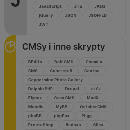
J
JavaScript
Jira
JPEG
jQuery
JSON
JSON-LD
JWT
CMSy i inne skrypty
BEdita
Bolt CMS
Chamilo
CMS
Concrete5
Contao
Coppermine Photo Gallery
Dolphin PHP
Drupal
e107
Flynax
Grav CMS
ModX
Moodle
MyBB
OctoberCMS
phpBB
phpFox
Pligg
PrestaShop
Redaxo
Silex