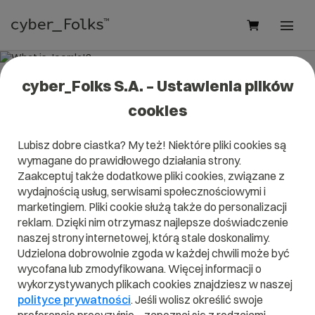
cyber_Folks S.A. – Ustawienia plików
What is Joomla!?
cookies
Read what it is
Joomla!
in our dictionary.
Lubisz dobre ciastka? My też! Niektóre pliki cookies są
It will help you better understand what exactly it is
Joomla!
wymagane do prawidłowego działania strony.
and what is the meaning to you in everyday use.
Zaakceptuj także dodatkowe pliki cookies, związane z
wydajnością usług, serwisami społecznościowymi i
marketingiem. Pliki cookie służą także do personalizacji
reklam. Dzięki nim otrzymasz najlepsze doświadczenie
A
B
C
D
E
F
G
H
I
naszej strony internetowej, którą stale doskonalimy.
Udzielona dobrowolnie zgoda w każdej chwili może być
J
K
L
M
N
O
P
Q
R
wycofana lub zmodyfikowana. Więcej informacji o
wykorzystywanych plikach cookies znajdziesz w naszej
S
T
U
V
W
X
Y
Z
polityce prywatności
. Jeśli wolisz określić swoje