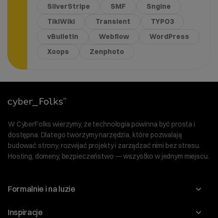
SilverStripe
SMF
Sngine
TikiWiki
Transient
TYPO3
vBulletin
Webflow
WordPress
Xoops
Zenphoto
W CyberFolks wierzymy, że technologia powinna być prosta i
dostępna. Dlatego tworzymy narzędzia, które pozwalają
budować strony, rozwijać projekty i zarządzać nimi bez stresu.
Hosting, domeny, bezpieczeństwo — wszystko w jednym miejscu.
Formalnie i na luzie
O nas
Inspiracje