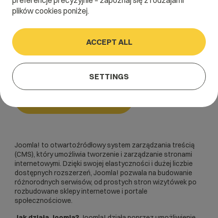
preferencje precyzyjnie – zapoznaj się z rodzajami
plików cookies poniżej.
Home
/
Dictionary
/
CMSy i inne skrypty
/
Joomla!
ACCEPT ALL
Joomla!
SETTINGS
CMSy i inne skrypty
Joomla! to otwartoźródłowy system zarządzania treścią
(
CMS
), który umożliwia tworzenie i zarządzanie stronami
internetowymi. Dzięki swojej elastyczności i dużej liczbie
dostępnych rozszerzeń, Joomla! pozwala na budowanie
różnorodnych serwisów, od prostych stron wizytówek po
rozbudowane sklepy internetowe i portale
społecznościowe.
Jak działa Joomla?
Joomla! działa poprzez umożliwienie