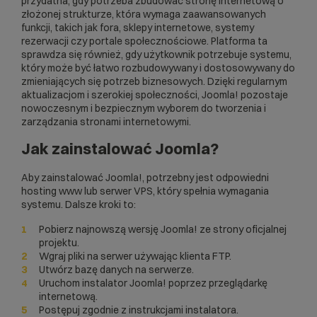
przydatna, gdy potrzeba zbudować stronę internetową o
złożonej strukturze, która wymaga zaawansowanych
funkcji, takich jak fora, sklepy internetowe, systemy
rezerwacji czy portale społecznościowe. Platforma ta
sprawdza się również, gdy użytkownik potrzebuje systemu,
który może być łatwo rozbudowywany i dostosowywany do
zmieniających się potrzeb biznesowych. Dzięki regularnym
aktualizacjom i szerokiej społeczności, Joomla! pozostaje
nowoczesnym i bezpiecznym wyborem do tworzenia i
zarządzania stronami internetowymi.
Jak zainstalować Joomla?
Aby zainstalować Joomla!, potrzebny jest odpowiedni
hosting www
lub
serwer VPS
, który spełnia wymagania
systemu. Dalsze kroki to:
Pobierz najnowszą wersję Joomla! ze strony oficjalnej
projektu.
Wgraj pliki na serwer używając klienta FTP.
Utwórz bazę danych na serwerze.
Uruchom instalator Joomla! poprzez przeglądarkę
internetową.
Postępuj zgodnie z instrukcjami instalatora.