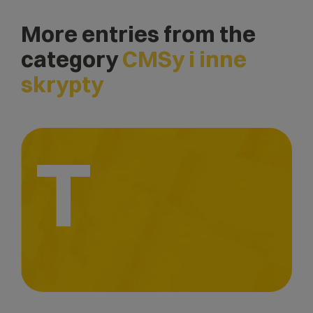
More entries from the
category
CMSy i inne
skrypty
T