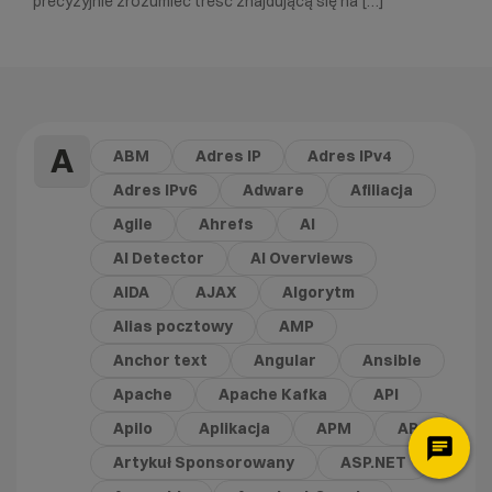
precyzyjnie zrozumieć treść znajdującą się na […]
A
ABM
Adres IP
Adres IPv4
Adres IPv6
Adware
Afiliacja
Agile
Ahrefs
AI
AI Detector
AI Overviews
AIDA
AJAX
Algorytm
Alias pocztowy
AMP
Anchor text
Angular
Ansible
Apache
Apache Kafka
API
Apilo
Aplikacja
APM
ARC
Artykuł Sponsorowany
ASP.NET