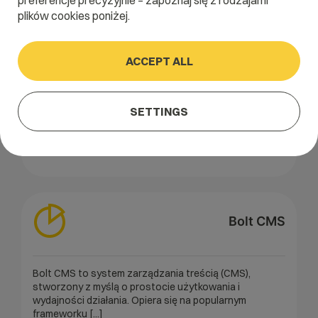
preferencje precyzyjnie – zapoznaj się z rodzajami
plików cookies poniżej.
BEdita
ACCEPT ALL
BEdita to zaawansowane narzędzie do zarządzania
treścią (CMS) i framework aplikacji, które umożliwia
tworzenie i zarządzanie różnorodnymi zasobami
SETTINGS
cyfrowymi. BEdita łączy [...]
Read the entire entry about
BEdita
Bolt CMS
Bolt CMS to system zarządzania treścią (CMS),
stworzony z myślą o prostocie użytkowania i
wydajności działania. Opiera się na popularnym
frameworku [...]