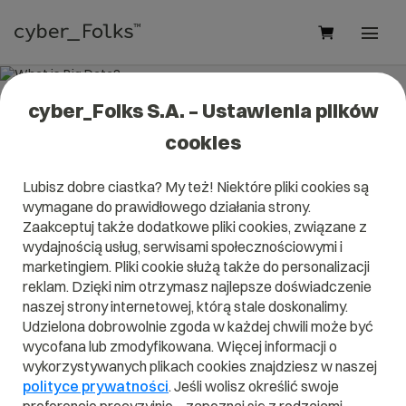
cyber_Folks S.A. – Ustawienia plików
What is Big Data?
cookies
Read what it is
Big Data
in our dictionary.
Lubisz dobre ciastka? My też! Niektóre pliki cookies są
It will help you better understand what exactly it is
Big Data
wymagane do prawidłowego działania strony.
and what is the meaning to you in everyday use.
Zaakceptuj także dodatkowe pliki cookies, związane z
wydajnością usług, serwisami społecznościowymi i
marketingiem. Pliki cookie służą także do personalizacji
reklam. Dzięki nim otrzymasz najlepsze doświadczenie
A
B
C
D
E
F
G
H
I
naszej strony internetowej, którą stale doskonalimy.
Udzielona dobrowolnie zgoda w każdej chwili może być
J
K
L
M
N
O
P
Q
R
wycofana lub zmodyfikowana. Więcej informacji o
wykorzystywanych plikach cookies znajdziesz w naszej
S
T
U
V
W
X
Y
Z
polityce prywatności
. Jeśli wolisz określić swoje