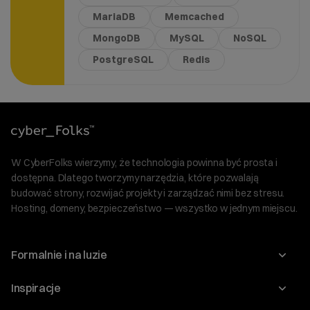
MariaDB
Memcached
MongoDB
MySQL
NoSQL
PostgreSQL
Redis
W CyberFolks wierzymy, że technologia powinna być prosta i
dostępna. Dlatego tworzymy narzędzia, które pozwalają
budować strony, rozwijać projekty i zarządzać nimi bez stresu.
Hosting, domeny, bezpieczeństwo — wszystko w jednym miejscu.
Formalnie i na luzie
O nas
Inspiracje
Relacje inwestorskie