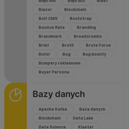
Błąd 500
Błąd 503
Blast
Blazor
Blockchain
Bolt CMS
Bootstrap
Bounce Rate
Branding
Brandmark
Breadcrumbs
Brief
Brotli
Brute Force
Bufor
Bug
Bug bounty
Bumpery reklamowe
Buyer Persona
Bazy danych
Apache Kafka
Baza danych
Blockchain
Data Lake
Data Science
Klaster