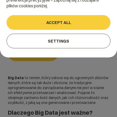
preferencje precyzyjnie – zapoznaj się z rodzajami
plików cookies poniżej.
Home
/
Dictionary
/
Bazy danych
/
Big Data
ACCEPT ALL
Big Data
SETTINGS
Bazy danych
Big Data
to termin, który odnosi się do ogromnych zbiorów
danych, które są tak duże i złożone, że tradycyjne
oprogramowanie do zarządzania danymi nie jest w stanie
ich efektywnie przetwarzać i analizować. Pojęcie to
obejmuje zarówno ilość danych, jak i ich różnorodność oraz
szybkość, z jaką są one generowane i przetwarzane.
Dlaczego Big Data jest ważne?