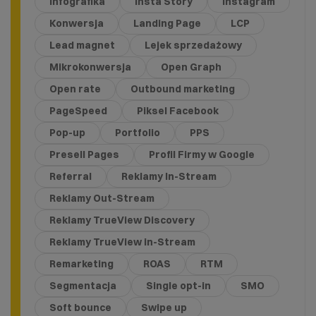
Infografika
Insta Story
Instagram
Konwersja
Landing Page
LCP
Lead magnet
Lejek sprzedażowy
Mikrokonwersja
Open Graph
Open rate
Outbound marketing
PageSpeed
Piksel Facebook
Pop-up
Portfolio
PPS
Presell Pages
Profil Firmy w Google
Referral
Reklamy In-Stream
Reklamy Out-Stream
Reklamy TrueView Discovery
Reklamy TrueView in-Stream
Remarketing
ROAS
RTM
Segmentacja
Single opt-in
SMO
Soft bounce
Swipe up