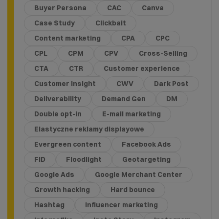
Buyer Persona
CAC
Canva
Case Study
Clickbait
Content marketing
CPA
CPC
CPL
CPM
CPV
Cross-Selling
CTA
CTR
Customer experience
Customer Insight
CWV
Dark Post
Deliverability
Demand Gen
DM
Double opt-in
E-mail marketing
Elastyczne reklamy displayowe
Evergreen content
Facebook Ads
FID
Floodlight
Geotargeting
Google Ads
Google Merchant Center
Growth hacking
Hard bounce
Hashtag
Influencer marketing