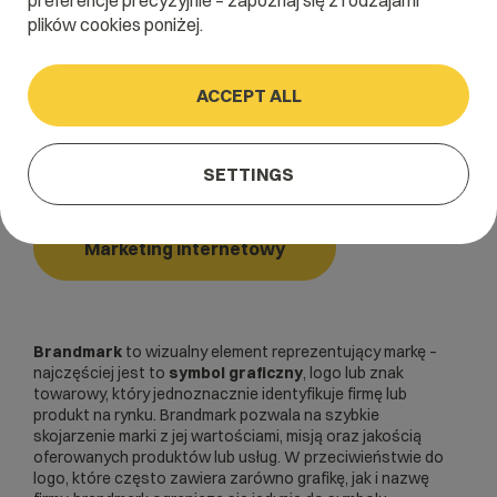
preferencje precyzyjnie – zapoznaj się z rodzajami
plików cookies poniżej.
Home
/
Dictionary
/
Marketing internetowy
/
Brandmark
ACCEPT ALL
Brandmark
SETTINGS
Marketing internetowy
Brandmark
to wizualny element reprezentujący markę –
najczęściej jest to
symbol graficzny
, logo lub znak
towarowy, który jednoznacznie identyfikuje firmę lub
produkt na rynku. Brandmark pozwala na szybkie
skojarzenie marki z jej wartościami, misją oraz jakością
oferowanych produktów lub usług. W przeciwieństwie do
logo, które często zawiera zarówno grafikę, jak i nazwę