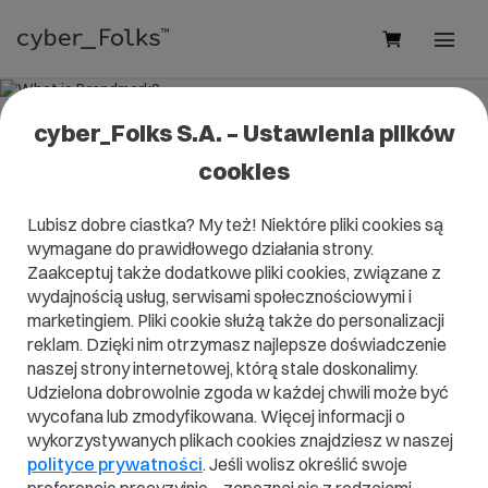
cyber_Folks S.A. – Ustawienia plików
What is Brandmark?
cookies
Read what it is
Brandmark
in our dictionary.
Lubisz dobre ciastka? My też! Niektóre pliki cookies są
It will help you better understand what exactly it is
wymagane do prawidłowego działania strony.
Brandmark
and what is the meaning to you in everyday
use.
Zaakceptuj także dodatkowe pliki cookies, związane z
wydajnością usług, serwisami społecznościowymi i
marketingiem. Pliki cookie służą także do personalizacji
reklam. Dzięki nim otrzymasz najlepsze doświadczenie
naszej strony internetowej, którą stale doskonalimy.
A
B
C
D
E
F
G
H
I
Udzielona dobrowolnie zgoda w każdej chwili może być
wycofana lub zmodyfikowana. Więcej informacji o
J
K
L
M
N
O
P
Q
R
wykorzystywanych plikach cookies znajdziesz w naszej
S
T
U
V
W
X
Y
Z
polityce prywatności
. Jeśli wolisz określić swoje