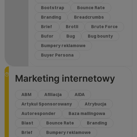
Bootstrap
Bounce Rate
Branding
Breadcrumbs
Brief
Brotli
Brute Force
Bufor
Bug
Bug bounty
Bumpery reklamowe
Buyer Persona
Marketing internetowy
ABM
Afiliacja
AIDA
Artykuł Sponsorowany
Atrybucja
Autoresponder
Baza mailingowa
Blast
Bounce Rate
Branding
Brief
Bumpery reklamowe