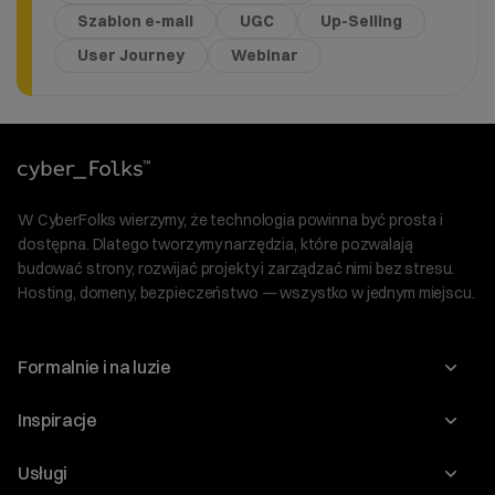
Szablon e-mail
UGC
Up-Selling
User Journey
Webinar
W CyberFolks wierzymy, że technologia powinna być prosta i
dostępna. Dlatego tworzymy narzędzia, które pozwalają
budować strony, rozwijać projekty i zarządzać nimi bez stresu.
Hosting, domeny, bezpieczeństwo — wszystko w jednym miejscu.
Formalnie i na luzie
O nas
Inspiracje
Relacje inwestorskie
Blog
Usługi
Program Korzyści dla Inwestorów