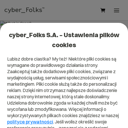
cyber_Folks S.A. – Ustawienia plików
What is Cron?
cookies
Read what it is
Cron
in our dictionary.
Lubisz dobre ciastka? My też! Niektóre pliki cookies są
It will help you better understand what exactly it is
Cron
and
wymagane do prawidłowego działania strony.
what is the meaning to you in everyday use.
Zaakceptuj także dodatkowe pliki cookies, związane z
wydajnością usług, serwisami społecznościowymi i
marketingiem. Pliki cookie służą także do personalizacji
reklam. Dzięki nim otrzymasz najlepsze doświadczenie
A
B
C
D
E
F
G
H
I
naszej strony internetowej, którą stale doskonalimy.
Udzielona dobrowolnie zgoda w każdej chwili może być
J
K
L
M
N
O
P
Q
R
wycofana lub zmodyfikowana. Więcej informacji o
wykorzystywanych plikach cookies znajdziesz w naszej
S
T
U
V
W
X
Y
Z
polityce prywatności
. Jeśli wolisz określić swoje