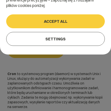
preferencje precyzyjnie – zapoznaj się z rodzajami
plików cookies poniżej.
Home
/
Dictionary
/
Serwery i hosting
/
Cron
ACCEPT ALL
Cron
SETTINGS
Serwery i hosting
Cron
to systemowy program (daemon) w systemach Unix i
Linux, służący do automatyzacji wykonywania zadań w
zaplanowanych odstępach czasu. Umożliwia on
użytkownikom definiowanie i harmonogramowanie zadań,
które będą uruchamiane w określonych terminach lub
cyklach. Zadania te mogą obejmować np. wykonywanie kopii
zapasowych, wysyłanie raportów czy aktualizację danych
na serwerze.