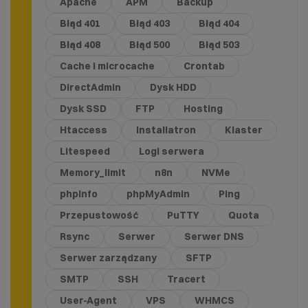
Apache
APM
Backup
Błąd 401
Błąd 403
Błąd 404
Błąd 408
Błąd 500
Błąd 503
Cache i microcache
Crontab
DirectAdmin
Dysk HDD
Dysk SSD
FTP
Hosting
Htaccess
Installatron
Klaster
Litespeed
Logi serwera
Memory_limit
n8n
NVMe
phpinfo
phpMyAdmin
Ping
Przepustowość
PuTTY
Quota
Rsync
Serwer
Serwer DNS
Serwer zarządzany
SFTP
SMTP
SSH
Tracert
User-Agent
VPS
WHMCS