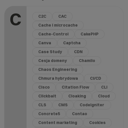
C
C2C
CAC
Cache i microcache
Cache-Control
CakePHP
Canva
Captcha
Case Study
CDN
Cesja domeny
Chamilo
Chaos Engineering
Chmura hybrydowa
CI/CD
Cisco
Citation Flow
CLI
Clickbait
Cloaking
Cloud
CLS
CMS
CodeIgniter
Concrete5
Contao
Content marketing
Cookies