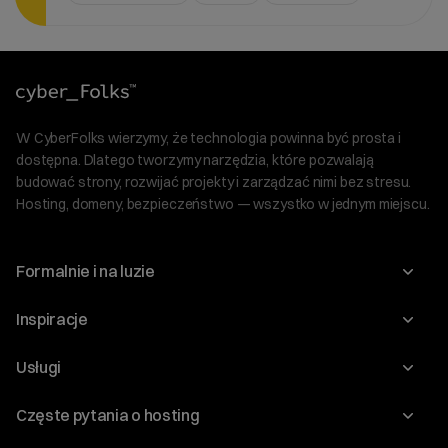
W CyberFolks wierzymy, że technologia powinna być prosta i
dostępna. Dlatego tworzymy narzędzia, które pozwalają
budować strony, rozwijać projekty i zarządzać nimi bez stresu.
Hosting, domeny, bezpieczeństwo — wszystko w jednym miejscu.
Formalnie i na luzie
O nas
Inspiracje
Relacje inwestorskie
Blog
Usługi
Program Korzyści dla Inwestorów
Słownik IT
Domeny
Regulaminy i specyfikacje
Częste pytania o hosting
WordPress
Certyfikaty SSL
Raporty i dokumenty