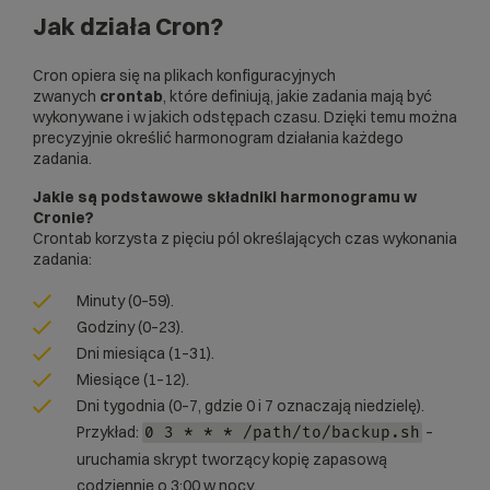
Jak działa Cron?
Cron opiera się na plikach konfiguracyjnych
zwanych
crontab
, które definiują, jakie zadania mają być
wykonywane i w jakich odstępach czasu. Dzięki temu można
precyzyjnie określić harmonogram działania każdego
zadania.
Jakie są podstawowe składniki harmonogramu w
Cronie?
Crontab korzysta z pięciu pól określających czas wykonania
zadania:
Minuty (0–59).
Godziny (0–23).
Dni miesiąca (1–31).
Miesiące (1–12).
Dni tygodnia (0–7, gdzie 0 i 7 oznaczają niedzielę).
Przykład:
–
0 3 * * * /path/to/backup.sh
uruchamia skrypt tworzący kopię zapasową
codziennie o 3:00 w nocy.