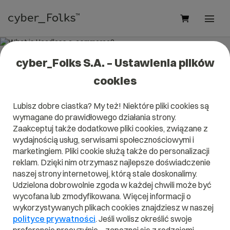
cyber_Folks S.A. – Ustawienia plików
What is Headless e-commerce?
cookies
Read what it is
Headless e-commerce
in our dictionary.
Lubisz dobre ciastka? My też! Niektóre pliki cookies są
It will help you better understand what exactly it is
wymagane do prawidłowego działania strony.
Headless e-commerce
and what is the meaning to you in
everyday use.
Zaakceptuj także dodatkowe pliki cookies, związane z
wydajnością usług, serwisami społecznościowymi i
marketingiem. Pliki cookie służą także do personalizacji
reklam. Dzięki nim otrzymasz najlepsze doświadczenie
naszej strony internetowej, którą stale doskonalimy.
A
B
C
D
E
F
G
H
I
Udzielona dobrowolnie zgoda w każdej chwili może być
wycofana lub zmodyfikowana. Więcej informacji o
J
K
L
M
N
O
P
Q
R
wykorzystywanych plikach cookies znajdziesz w naszej
S
T
U
V
W
X
Y
Z
polityce prywatności
. Jeśli wolisz określić swoje