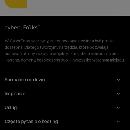
W CyberFolks wierzymy, że technologia powinna być prosta i
dostępna. Dlatego tworzymy narzędzia, które pozwalają
budować strony, rozwijać projekty i zarządzać nimi bez stresu.
Hosting, domeny, bezpieczeństwo — wszystko w jednym miejscu.
Formalnie i na luzie
O nas
Inspiracje
Relacje inwestorskie
Blog
Usługi
Program Korzyści dla Inwestorów
Słownik IT
Domeny
Regulaminy i specyfikacje
Częste pytania o hosting
WordPress
Certyfikaty SSL