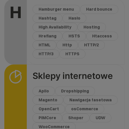
H
Hamburger menu
Hard bounce
Hashtag
Hasło
High Availability
Hosting
Hreflang
HSTS
Htaccess
HTML
Http
HTTP/2
HTTP/3
HTTPS
Sklepy internetowe
Apilo
Dropshipping
Magento
Nawigacja fasetowa
OpenCart
osCommerce
PIMCore
Shoper
UDW
WooCommerce