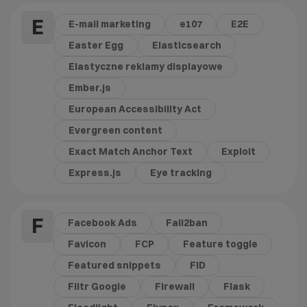
E
E-mail marketing
e107
E2E
Easter Egg
Elasticsearch
Elastyczne reklamy displayowe
Ember.js
European Accessibility Act
Evergreen content
Exact Match Anchor Text
Exploit
Express.js
Eye tracking
F
Facebook Ads
Fail2ban
Favicon
FCP
Feature toggle
Featured snippets
FID
Filtr Google
Firewall
Flask