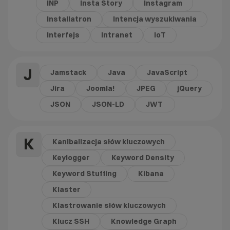
INP
Insta Story
Instagram
Installatron
Intencja wyszukiwania
Interfejs
Intranet
IoT
J
Jamstack
Java
JavaScript
Jira
Joomla!
JPEG
jQuery
JSON
JSON-LD
JWT
K
Kanibalizacja słów kluczowych
Keylogger
Keyword Density
Keyword Stuffing
Kibana
Klaster
Klastrowanie słów kluczowych
Klucz SSH
Knowledge Graph