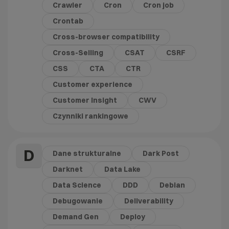
Crawler
Cron
Cron job
Crontab
Cross-browser compatibility
Cross-Selling
CSAT
CSRF
CSS
CTA
CTR
Customer experience
Customer Insight
CWV
Czynniki rankingowe
D
Dane strukturalne
Dark Post
Darknet
Data Lake
Data Science
DDD
Debian
Debugowanie
Deliverability
Demand Gen
Deploy