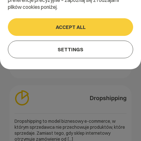
preferencje precyzyjnie – zapoznaj się z rodzajami
plików cookies poniżej.
Apilo
ACCEPT ALL
Apilo to platforma do automatyzacji sprzedaży online,
która integruje sklepy internetowe z marketplace'ami i
systemami ERP. Umożliwia zarządzanie zamówieniami,
SETTINGS
produktami [...]
Read the entire entry about
Apilo
Dropshipping
Dropshipping to model biznesowy e-commerce, w
którym sprzedawca nie przechowuje produktów, które
sprzedaje. Zamiast tego, gdy sklep internetowy
otrzymuje zamówienie od [...]