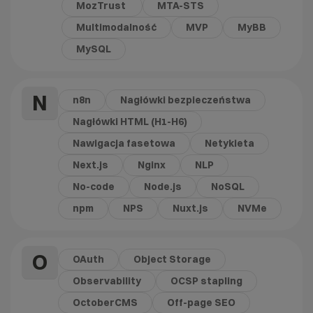
MozTrust
MTA-STS
Multimodalność
MVP
MyBB
MySQL
N
n8n
Nagłówki bezpieczeństwa
Nagłówki HTML (H1-H6)
Nawigacja fasetowa
Netykieta
Next.js
Nginx
NLP
No-code
Node.js
NoSQL
npm
NPS
Nuxt.js
NVMe
O
OAuth
Object Storage
Observability
OCSP stapling
OctoberCMS
Off-page SEO