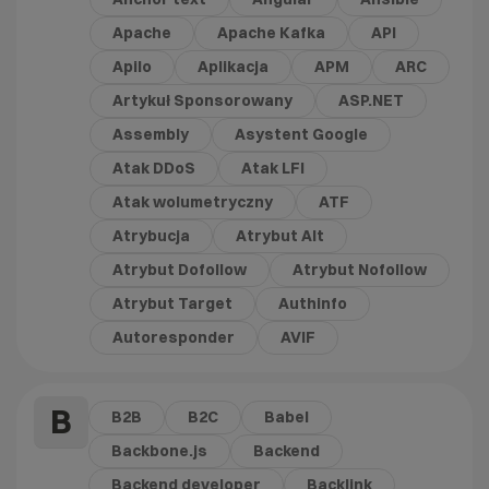
Apache
Apache Kafka
API
Apilo
Aplikacja
APM
ARC
Artykuł Sponsorowany
ASP.NET
Assembly
Asystent Google
Atak DDoS
Atak LFI
Atak wolumetryczny
ATF
Atrybucja
Atrybut Alt
Atrybut Dofollow
Atrybut Nofollow
Atrybut Target
Authinfo
Autoresponder
AVIF
B
B2B
B2C
Babel
Backbone.js
Backend
Backend developer
Backlink