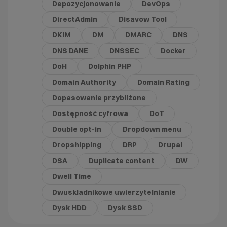
Depozycjonowanie
DevOps
DirectAdmin
Disavow Tool
DKIM
DM
DMARC
DNS
DNS DANE
DNSSEC
Docker
DoH
Dolphin PHP
Domain Authority
Domain Rating
Dopasowanie przybliżone
Dostępność cyfrowa
DoT
Double opt-in
Dropdown menu
Dropshipping
DRP
Drupal
DSA
Duplicate content
DW
Dwell Time
Dwuskładnikowe uwierzytelnianie
Dysk HDD
Dysk SSD