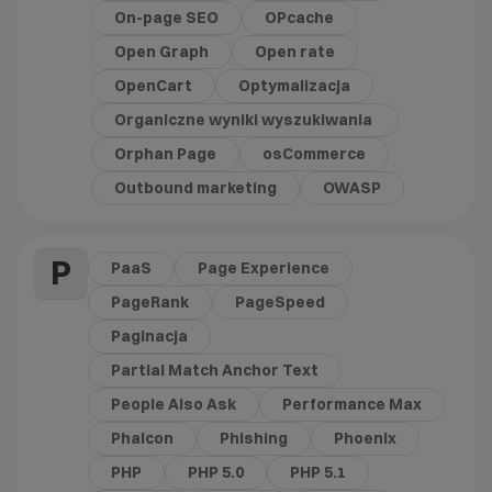
On-page SEO
OPcache
Open Graph
Open rate
OpenCart
Optymalizacja
Organiczne wyniki wyszukiwania
Orphan Page
osCommerce
Outbound marketing
OWASP
P
PaaS
Page Experience
PageRank
PageSpeed
Paginacja
Partial Match Anchor Text
People Also Ask
Performance Max
Phalcon
Phishing
Phoenix
PHP
PHP 5.0
PHP 5.1