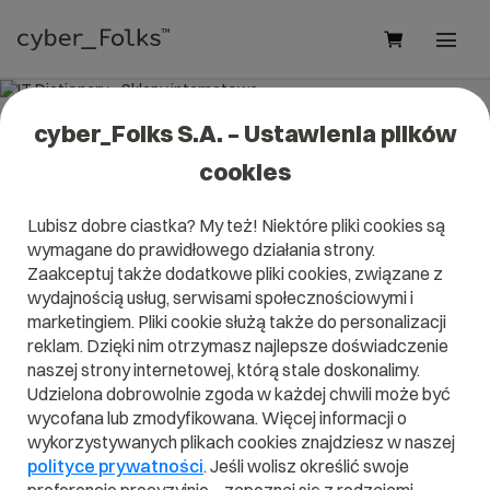
cyber_Folks S.A. – Ustawienia plików
IT Dictionary - Sklepy internetowe
cookies
Lubisz dobre ciastka? My też! Niektóre pliki cookies są
wymagane do prawidłowego działania strony.
Zaakceptuj także dodatkowe pliki cookies, związane z
A
B
C
D
E
F
G
H
I
wydajnością usług, serwisami społecznościowymi i
marketingiem. Pliki cookie służą także do personalizacji
J
K
L
M
N
O
P
Q
R
reklam. Dzięki nim otrzymasz najlepsze doświadczenie
naszej strony internetowej, którą stale doskonalimy.
S
T
U
V
W
X
Y
Z
Udzielona dobrowolnie zgoda w każdej chwili może być
wycofana lub zmodyfikowana. Więcej informacji o
wykorzystywanych plikach cookies znajdziesz w naszej
polityce prywatności
. Jeśli wolisz określić swoje