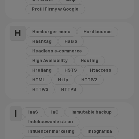
Profil Firmy w Google
H
Hamburger menu
Hard bounce
Hashtag
Hasło
Headless e-commerce
High Availability
Hosting
Hreflang
HSTS
Htaccess
HTML
Http
HTTP/2
HTTP/3
HTTPS
I
IaaS
IaC
Immutable backup
Indeksowanie stron
Influencer marketing
Infografika