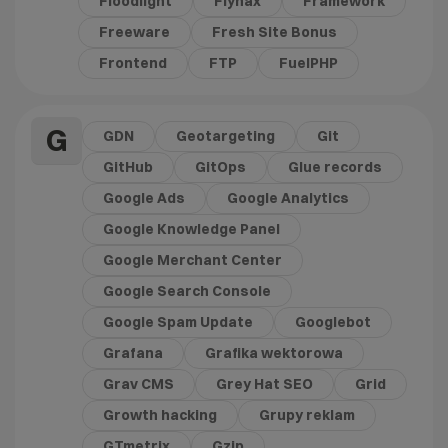
Floodlight
Flynax
Framework
Freeware
Fresh Site Bonus
Frontend
FTP
FuelPHP
G
GDN
Geotargeting
Git
GitHub
GitOps
Glue records
Google Ads
Google Analytics
Google Knowledge Panel
Google Merchant Center
Google Search Console
Google Spam Update
Googlebot
Grafana
Grafika wektorowa
Grav CMS
Grey Hat SEO
Grid
Growth hacking
Grupy reklam
GTmetrix
Gzip