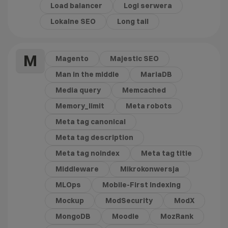
Load balancer
Logi serwera
Lokalne SEO
Long tail
M
Magento
Majestic SEO
Man in the middle
MariaDB
Media query
Memcached
Memory_limit
Meta robots
Meta tag canonical
Meta tag description
Meta tag noindex
Meta tag title
Middleware
Mikrokonwersja
MLOps
Mobile-First Indexing
Mockup
ModSecurity
ModX
MongoDB
Moodle
MozRank