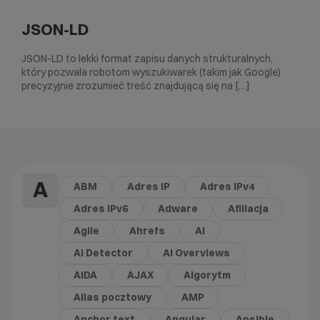
JSON-LD
JSON-LD to lekki format zapisu danych strukturalnych,
który pozwala robotom wyszukiwarek (takim jak Google)
precyzyjnie zrozumieć treść znajdującą się na […]
A
ABM
Adres IP
Adres IPv4
Adres IPv6
Adware
Afiliacja
Agile
Ahrefs
AI
AI Detector
AI Overviews
AIDA
AJAX
Algorytm
Alias pocztowy
AMP
Anchor text
Angular
Ansible