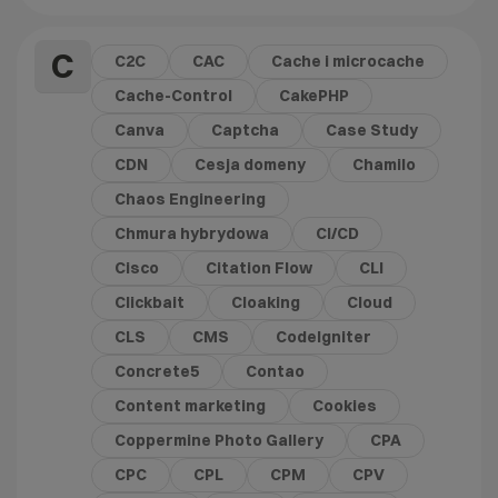
C
C2C
CAC
Cache i microcache
Cache-Control
CakePHP
Canva
Captcha
Case Study
CDN
Cesja domeny
Chamilo
Chaos Engineering
Chmura hybrydowa
CI/CD
Cisco
Citation Flow
CLI
Clickbait
Cloaking
Cloud
CLS
CMS
CodeIgniter
Concrete5
Contao
Content marketing
Cookies
Coppermine Photo Gallery
CPA
CPC
CPL
CPM
CPV