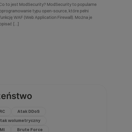
Co to jest ModSecurity? ModSecurity to popularne
oprogramowanie typu open-source, które pełni
funkcję WAF (Web Application Firewall). Można je
opisać […]
zeństwo
RC
Atak DDoS
tak wolumetryczny
IMI
Brute Force