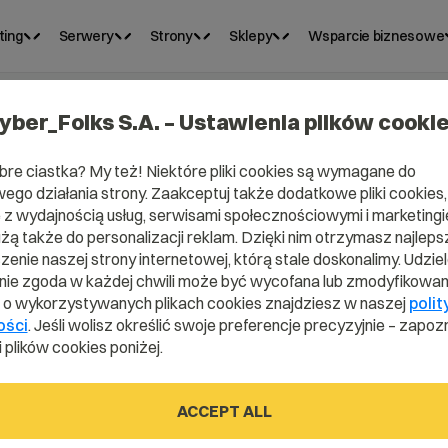
ting
Serwery
Strony
Sklepy
Wsparcie biznesowe
yber_Folks S.A. – Ustawienia plików cooki
bre ciastka? My też! Niektóre pliki cookies są wymagane do
ego działania strony. Zaakceptuj także dodatkowe pliki cookies,
z wydajnością usług, serwisami społecznościowymi i marketingie
użą także do personalizacji reklam. Dzięki nim otrzymasz najleps
enie naszej strony internetowej, którą stale doskonalimy. Udzie
ie zgoda w każdej chwili może być wycofana lub zmodyfikowan
i o wykorzystywanych plikach cookies znajdziesz w naszej
polit
STS?
ości
. Jeśli wolisz określić swoje preferencje precyzyjnie – zapozn
 plików cookies poniżej.
ACCEPT ALL
tionary.