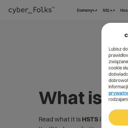
Domeny
SSL
Hos
c
Lubisz do
prawidłow
związane 
cookie sł
doświadcz
dobrowoln
informacj
What is H
prywatn
rodzajami
Read what it is
HSTS
in our dic