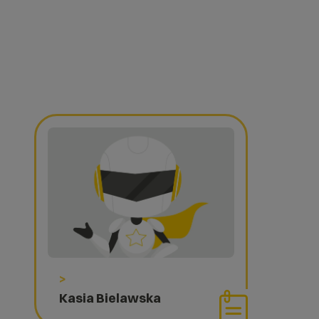
>
Kasia Bielawska