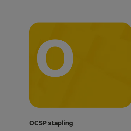
O
OCSP stapling