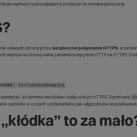
próbuje wymusić na przeglądarce przejście na niezabezpieczoną
S?
nik odwiedzi stronę przez
bezpieczne połączenie HTTPS
, a serw
róbach wejścia na stronę sama zamienia połączenie HTTP na HTTPS. D
36000; includeSubDomains
s pamiętać, że domena ma działać wyłącznie po HTTPS. Dyrektywa
in
anie zarówno w oczach użytkowników, jak i algorytmów wyszukiwarek
„kłódka” to za mało