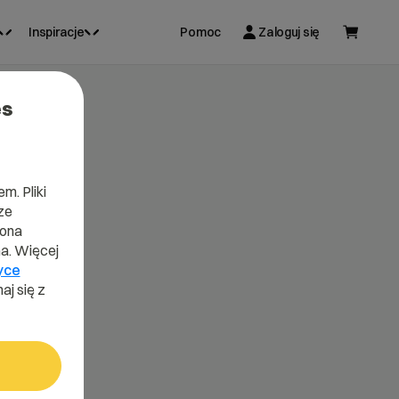
Inspiracje
Pomoc
Zaloguj się
es
m. Pliki
ze
lona
a. Więcej
yce
aj się z