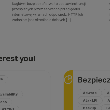
Nagłówki bezpieczeństwa to zestaw instrukcji
przesyłanych przez serwer do przeglądarki
internetowej w ramach odpowiedzi HTTP. Ich
zadaniem jest określenie ścisłych […]
rest you!
Bezpiec
ce
Adware
A
vailability
Atak LFI
A
cess
Backup
B
HTTP/3