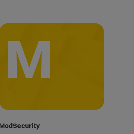
M
ModSecurity