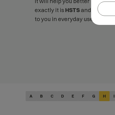
It will help you better unders
exactly it is
HSTS
and what is 
to you in everyday use.
A
B
C
D
E
F
G
H
I