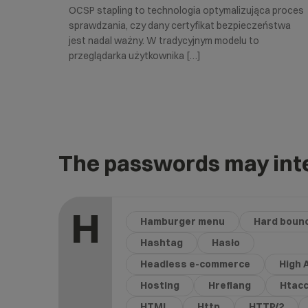
OCSP stapling to technologia optymalizująca proces
sprawdzania, czy dany certyfikat bezpieczeństwa
jest nadal ważny. W tradycyjnym modelu to
przeglądarka użytkownika […]
The passwords may inte
H
Hamburger menu
Hard boun
Hashtag
Hasło
Headless e-commerce
High A
Hosting
Hreflang
Htac
HTML
Http
HTTP/2