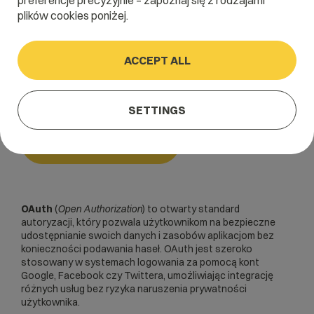
preferencje precyzyjnie – zapoznaj się z rodzajami
plików cookies poniżej.
Home
/
Dictionary
/
Bezpieczeństwo
/
OAuth
ACCEPT ALL
OAuth
SETTINGS
Bezpieczeństwo
OAuth
(
Open Authorization
) to otwarty standard
autoryzacji, który pozwala użytkownikom na bezpieczne
udostępnianie swoich danych i zasobów aplikacjom bez
konieczności podawania haseł. OAuth jest szeroko
stosowany w systemach logowania za pomocą kont
Google, Facebook czy Twittera, umożliwiając integrację
różnych usług bez ryzyka naruszenia prywatności
użytkownika.