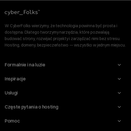
W CyberFolks wierzymy, że technologia powinna być prosta i
dostępna. Dlatego tworzymy narzędzia, które pozwalają
budować strony, rozwijać projekty i zarządzać nimi bez stresu.
Hosting, domeny, bezpieczeństwo — wszystko w jednym miejscu.
Formalnie i na luzie
O nas
Inspiracje
Relacje inwestorskie
Blog
Usługi
Program Korzyści dla Inwestorów
Słownik IT
Domeny
Regulaminy i specyfikacje
Częste pytania o hosting
WordPress
Certyfikaty SSL
Raporty i dokumenty
Jak przenieść stronę?
Audyt stron
Pomoc
Hosting www
Cennik domen
Jak przenieść domenę?
Generator polityki prywatności