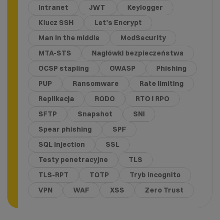
Intranet
JWT
Keylogger
Klucz SSH
Let’s Encrypt
Man in the middle
ModSecurity
MTA-STS
Nagłówki bezpieczeństwa
OCSP stapling
OWASP
Phishing
PUP
Ransomware
Rate limiting
Replikacja
RODO
RTO i RPO
SFTP
Snapshot
SNI
Spear phishing
SPF
SQL Injection
SSL
Testy penetracyjne
TLS
TLS-RPT
TOTP
Tryb incognito
VPN
WAF
XSS
Zero Trust