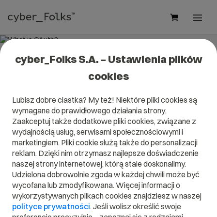
cyber_Folks S.A. – Ustawienia plików
What is OAuth?
cookies
Read what it is
OAuth
in our dictionary.
Lubisz dobre ciastka? My też! Niektóre pliki cookies są
It will help you better understand what exactly it is
OAuth
wymagane do prawidłowego działania strony.
and what is the meaning to you in everyday use.
Zaakceptuj także dodatkowe pliki cookies, związane z
wydajnością usług, serwisami społecznościowymi i
marketingiem. Pliki cookie służą także do personalizacji
reklam. Dzięki nim otrzymasz najlepsze doświadczenie
A
B
C
D
E
F
G
H
I
naszej strony internetowej, którą stale doskonalimy.
Udzielona dobrowolnie zgoda w każdej chwili może być
J
K
L
M
N
O
P
Q
R
wycofana lub zmodyfikowana. Więcej informacji o
wykorzystywanych plikach cookies znajdziesz w naszej
S
T
U
V
W
X
Y
Z
polityce prywatności
. Jeśli wolisz określić swoje