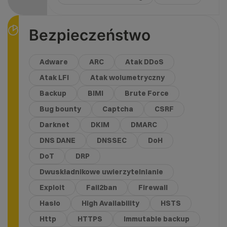
Bezpieczeństwo
Adware
ARC
Atak DDoS
Atak LFI
Atak wolumetryczny
Backup
BIMI
Brute Force
Bug bounty
Captcha
CSRF
Darknet
DKIM
DMARC
DNS DANE
DNSSEC
DoH
DoT
DRP
Dwuskładnikowe uwierzytelnianie
Exploit
Fail2ban
Firewall
Hasło
High Availability
HSTS
Http
HTTPS
Immutable backup