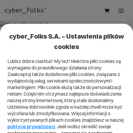
cyber_Folks S.A. – Ustawienia plików
What is Observability?
cookies
Read what it is
Observability
in our dictionary.
Lubisz dobre ciastka? My też! Niektóre pliki cookies są
It will help you better understand what exactly it is
wymagane do prawidłowego działania strony.
Observability
and what is the meaning to you in everyday
use.
Zaakceptuj także dodatkowe pliki cookies, związane z
wydajnością usług, serwisami społecznościowymi i
marketingiem. Pliki cookie służą także do personalizacji
reklam. Dzięki nim otrzymasz najlepsze doświadczenie
naszej strony internetowej, którą stale doskonalimy.
A
B
C
D
E
F
G
H
I
Udzielona dobrowolnie zgoda w każdej chwili może być
wycofana lub zmodyfikowana. Więcej informacji o
J
K
L
M
N
O
P
Q
R
wykorzystywanych plikach cookies znajdziesz w naszej
S
T
U
V
W
X
Y
Z
polityce prywatności
. Jeśli wolisz określić swoje