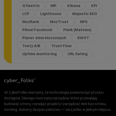
GTmetrix
INP
Kibana
KPI
LCP
Lighthouse
Majestic SEO
MozRank
MozTrust
NPS
Piksel Facebook
Piwik (Matomo)
Planer słów kluczowych
SWOT
Testy A/B
Trust Flow
Uptime monitoring
URL Rating
W CyberFolks wierzymy, że technologia powinna być prosta i
dostępna. Dlatego tworzymy narzędzia, które pozwalają
budować strony, rozwijać projekty i zarządzać nimi bez stresu.
Hosting, domeny, bezpieczeństwo — wszystko w jednym miejscu.