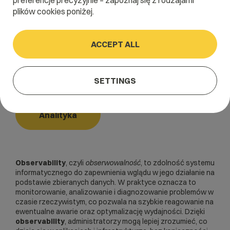
preferencje precyzyjnie – zapoznaj się z rodzajami
plików cookies poniżej.
Home
/
Dictionary
/
Analityka
/
Observability
ACCEPT ALL
Observability
SETTINGS
Analityka
Observability
, czyli
obserwowalność
, to zdolność systemu
informatycznego do zapewnienia wglądu w jego działanie na
podstawie zbieranych danych. W praktyce oznacza to
monitorowanie, analizowanie i diagnozowanie problemów w
czasie rzeczywistym, co pozwala na szybkie reagowanie na
ewentualne awarie oraz optymalizację wydajności. Dzięki
observability
, administratorzy mogą lepiej zrozumieć, co