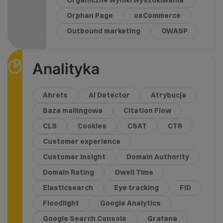
Organiczne wyniki wyszukiwania
Orphan Page
osCommerce
Outbound marketing
OWASP
Analityka
Ahrefs
AI Detector
Atrybucja
Baza mailingowa
Citation Flow
CLS
Cookies
CSAT
CTR
Customer experience
Customer Insight
Domain Authority
Domain Rating
Dwell Time
Elasticsearch
Eye tracking
FID
Floodlight
Google Analytics
Google Search Console
Grafana