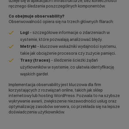
dzieje się w aplikacjach i infrastrukturze, bez konieczności
ręcznego śledzenia poszczególnych komponentów.
Co obejmuje observability?
Obserwowalność opiera się na trzech głównych filarach:
Logi
– szczegółowe informacje o zdarzeniach w
systemie, które pozwalają analizować błędy.
Metryki
– kluczowe wskaźniki wydajności systemu,
takie jak obciążenie procesora czy zużycie pamięci.
Trasy (traces)
– śledzenie ścieżki żądań
użytkowników w systemie, co ułatwia identyfikację
wąskich gardeł.
Implementacja observability jest kluczowa dla firm
korzystających z rozwiązań online, takich jak
sklep
internetowy
lub
hosting WordPress
. Pozwala to na szybsze
wykrywanie awarii, zwiększenie niezawodności usług oraz
optymalizację zasobów serwera, co przekłada się na lepsze
doświadczenia użytkowników.