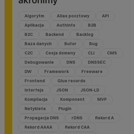
akronimy
Algorytm
Alias pocztowy
API
Aplikacja
Authinfo
B2B
B2C
Backend
Backlog
Baza danych
Bufor
Bug
C2C
Cesja domeny
CLI
CMS
Debugowanie
DNS
DNSSEC
DW
Framework
Freeware
Frontend
Glue records
Interfejs
JSON
JSON-LD
Kompilacja
Komponent
MVP
Netykieta
Plugin
Propagacja DNS
rDNS
Rekord A
Rekord AAAA
Rekord CAA