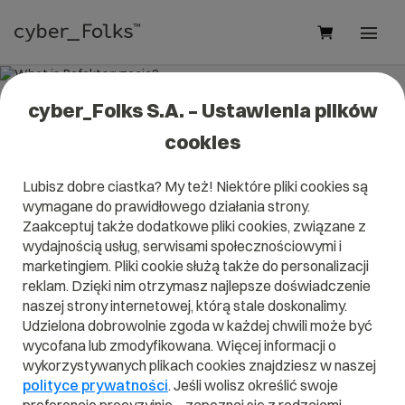
cyber_Folks S.A. – Ustawienia plików
What is Refaktoryzacja?
cookies
Read what it is
Refaktoryzacja
in our dictionary.
Lubisz dobre ciastka? My też! Niektóre pliki cookies są
It will help you better understand what exactly it is
wymagane do prawidłowego działania strony.
Refaktoryzacja
and what is the meaning to you in
everyday use.
Zaakceptuj także dodatkowe pliki cookies, związane z
wydajnością usług, serwisami społecznościowymi i
marketingiem. Pliki cookie służą także do personalizacji
reklam. Dzięki nim otrzymasz najlepsze doświadczenie
naszej strony internetowej, którą stale doskonalimy.
A
B
C
D
E
F
G
H
I
Udzielona dobrowolnie zgoda w każdej chwili może być
wycofana lub zmodyfikowana. Więcej informacji o
J
K
L
M
N
O
P
Q
R
wykorzystywanych plikach cookies znajdziesz w naszej
S
T
U
V
W
X
Y
Z
polityce prywatności
. Jeśli wolisz określić swoje