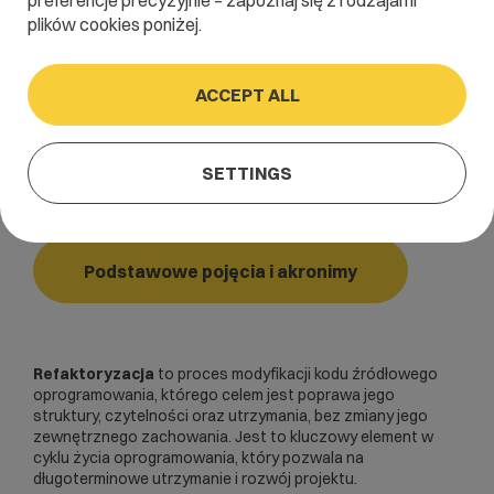
preferencje precyzyjnie – zapoznaj się z rodzajami
plików cookies poniżej.
Home
/
Dictionary
/
Podstawowe pojęcia i akronimy
/
ACCEPT ALL
Refaktoryzacja
Refaktoryzacja
SETTINGS
Podstawowe pojęcia i akronimy
Refaktoryzacja
to proces modyfikacji kodu źródłowego
oprogramowania, którego celem jest poprawa jego
struktury, czytelności oraz utrzymania, bez zmiany jego
zewnętrznego zachowania. Jest to kluczowy element w
cyklu życia oprogramowania, który pozwala na
długoterminowe utrzymanie i rozwój projektu.