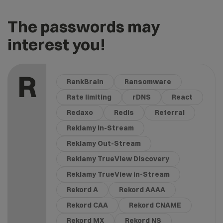
The passwords may
interest you!
R
RankBrain
Ransomware
Rate limiting
rDNS
React
Redaxo
Redis
Referral
Reklamy In-Stream
Reklamy Out-Stream
Reklamy TrueView Discovery
Reklamy TrueView in-Stream
Rekord A
Rekord AAAA
Rekord CAA
Rekord CNAME
Rekord MX
Rekord NS