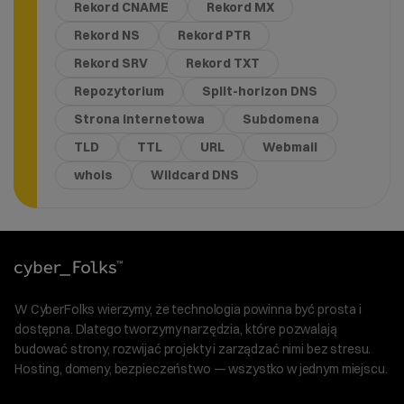
Rekord CNAME
Rekord MX
Rekord NS
Rekord PTR
Rekord SRV
Rekord TXT
Repozytorium
Split-horizon DNS
Strona internetowa
Subdomena
TLD
TTL
URL
Webmail
whois
Wildcard DNS
W CyberFolks wierzymy, że technologia powinna być prosta i
dostępna. Dlatego tworzymy narzędzia, które pozwalają
budować strony, rozwijać projekty i zarządzać nimi bez stresu.
Hosting, domeny, bezpieczeństwo — wszystko w jednym miejscu.