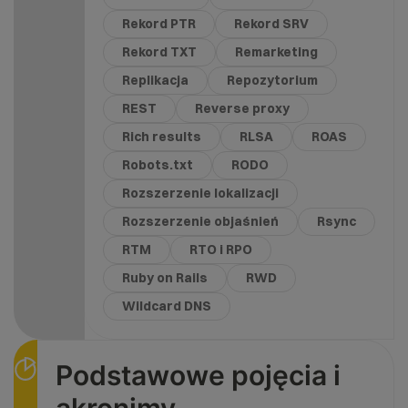
Rekord PTR
Rekord SRV
Rekord TXT
Remarketing
Replikacja
Repozytorium
REST
Reverse proxy
Rich results
RLSA
ROAS
Robots.txt
RODO
Rozszerzenie lokalizacji
Rozszerzenie objaśnień
Rsync
RTM
RTO i RPO
Ruby on Rails
RWD
Wildcard DNS
Podstawowe pojęcia i