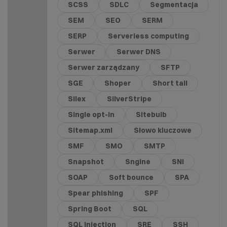
SCSS
SDLC
Segmentacja
SEM
SEO
SERM
SERP
Serverless computing
Serwer
Serwer DNS
Serwer zarządzany
SFTP
SGE
Shoper
Short tail
Silex
SilverStripe
Single opt-in
Sitebulb
Sitemap.xml
Słowo kluczowe
SMF
SMO
SMTP
Snapshot
Sngine
SNI
SOAP
Soft bounce
SPA
Spear phishing
SPF
Spring Boot
SQL
SQL Injection
SRE
SSH