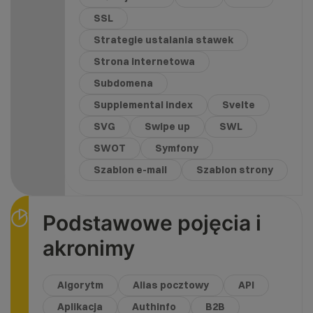
SSL
Strategie ustalania stawek
Strona internetowa
Subdomena
Supplemental index
Svelte
SVG
Swipe up
SWL
SWOT
Symfony
Szablon e-mail
Szablon strony
Podstawowe pojęcia i
akronimy
Algorytm
Alias pocztowy
API
Aplikacja
Authinfo
B2B