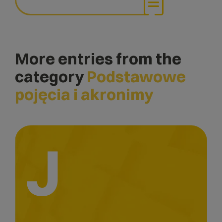
More entries from the
category
Podstawowe
pojęcia i akronimy
J