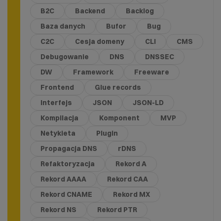
B2C
Backend
Backlog
Baza danych
Bufor
Bug
C2C
Cesja domeny
CLI
CMS
Debugowanie
DNS
DNSSEC
DW
Framework
Freeware
Frontend
Glue records
Interfejs
JSON
JSON-LD
Kompilacja
Komponent
MVP
Netykieta
Plugin
Propagacja DNS
rDNS
Refaktoryzacja
Rekord A
Rekord AAAA
Rekord CAA
Rekord CNAME
Rekord MX
Rekord NS
Rekord PTR