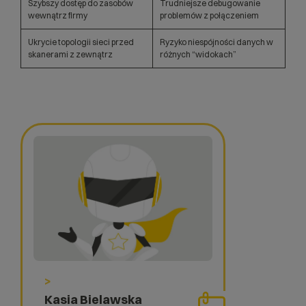
Szybszy dostęp do zasobów
Trudniejsze debugowanie
wewnątrz firmy
problemów z połączeniem
Ukrycie topologii sieci przed
Ryzyko niespójności danych w
skanerami z zewnątrz
różnych “widokach”
>
Kasia Bielawska