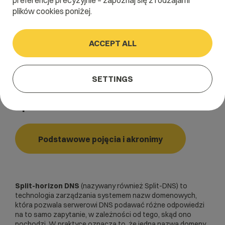
preferencje precyzyjnie – zapoznaj się z rodzajami
plików cookies poniżej.
Home
/
Dictionary
/
Podstawowe pojęcia i akronimy
/
ACCEPT ALL
Split-horizon DNS
Split-horizon DNS
SETTINGS
Split-DNS
Podstawowe pojęcia i akronimy
Split-horizon DNS
(nazywany również Split-DNS) to
technologia zarządzania systemem nazw domenowych,
która pozwala serwerowi DNS podawać różne odpowiedzi
na to samo zapytanie, w zależności od tego, skąd ono
pochodzi. W praktyce oznacza to, że jedna nazwa domeny