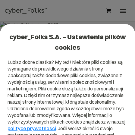
cyber_Folks S.A. – Ustawienia plików
What is Split-horizon DNS?
cookies
Read what it is
Split-horizon DNS
in our dictionary.
Lubisz dobre ciastka? My też! Niektóre pliki cookies są
It will help you better understand what exactly it is
Split-
wymagane do prawidłowego działania strony.
horizon DNS
and what is the meaning to you in everyday
use.
Zaakceptuj także dodatkowe pliki cookies, związane z
wydajnością usług, serwisami społecznościowymi i
marketingiem. Pliki cookie służą także do personalizacji
reklam. Dzięki nim otrzymasz najlepsze doświadczenie
naszej strony internetowej, którą stale doskonalimy.
A
B
C
D
E
F
G
H
I
Udzielona dobrowolnie zgoda w każdej chwili może być
wycofana lub zmodyfikowana. Więcej informacji o
J
K
L
M
N
O
P
Q
R
wykorzystywanych plikach cookies znajdziesz w naszej
S
T
U
V
W
X
Y
Z
polityce prywatności
. Jeśli wolisz określić swoje