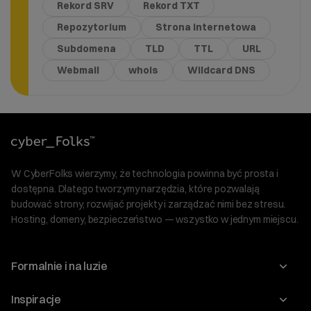
Rekord SRV
Rekord TXT
Repozytorium
Strona internetowa
Subdomena
TLD
TTL
URL
Webmail
whois
Wildcard DNS
W CyberFolks wierzymy, że technologia powinna być prosta i
dostępna. Dlatego tworzymy narzędzia, które pozwalają
budować strony, rozwijać projekty i zarządzać nimi bez stresu.
Hosting, domeny, bezpieczeństwo — wszystko w jednym miejscu.
Formalnie i na luzie
O nas
Inspiracje