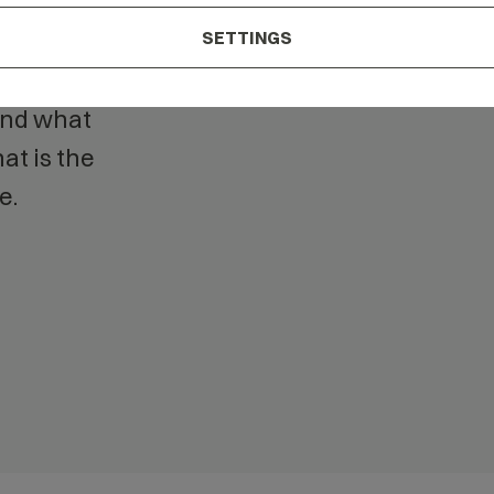
ur
SETTINGS
tand what
at is the
e.