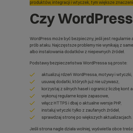
produktów, integracji i wtyczek, tym większe znaczeni
Czy WordPress 
WordPress może być bezpieczny, jeśli jest regularnie
prób ataku. Najczęstsze problemy nie wynikają z sam
albo instalowania dodatków z niepewnych źródeł.
Podstawy bezpieczeństwa WordPressa są proste:
aktualizuj rdzeń WordPressa, motywy i wtyczki,
usuwaj dodatki, których już nie używasz,
korzystaj z silnych haseł i ogranicz liczbę kont 
wykonuj regularne kopie zapasowe,
włącz HTTPS i dbaj o aktualne wersje PHP,
instaluj wtyczki tylko z zaufanych źródeł,
sprawdzaj stronę po większych aktualizacjach.
Jeśli strona nagle działa wolniej, wyświetla obce tr