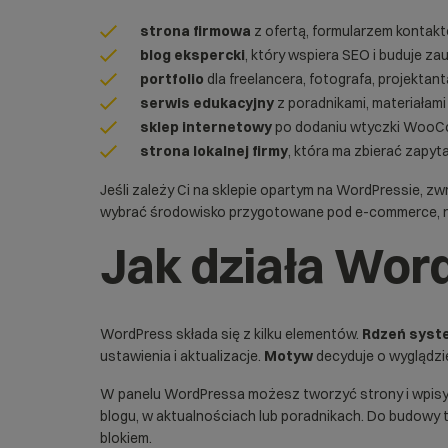
strona firmowa
z ofertą, formularzem kontakt
blog ekspercki
, który wspiera SEO i buduje zau
portfolio
dla freelancera, fotografa, projektanta
serwis edukacyjny
z poradnikami, materiałami 
sklep internetowy
po dodaniu wtyczki
WooC
strona lokalnej firmy
, która ma zbierać zapyt
Jeśli zależy Ci na sklepie opartym na WordPressie, 
wybrać środowisko przygotowane pod e-commerce, n
Jak działa Wor
WordPress składa się z kilku elementów.
Rdzeń syst
ustawienia i aktualizacje.
Motyw
decyduje o wyglądzie
W panelu WordPressa możesz tworzyć strony i wpisy. St
blogu, w aktualnościach lub poradnikach. Do budowy tr
blokiem.