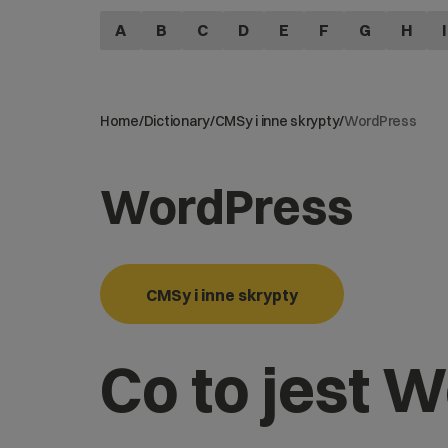
A
B
C
D
E
F
G
H
I
Home
/
Dictionary
/
CMSy i inne skrypty
/
WordPress
WordPress
CMSy i inne skrypty
Co to jest 