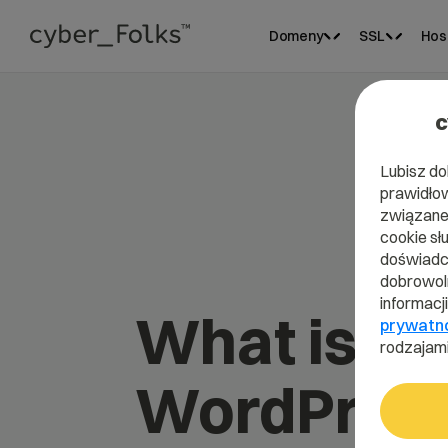
Domeny
SSL
Hos
c
Lubisz do
prawidłow
związane 
cookie sł
doświadcz
dobrowoln
informacj
What is
prywatn
rodzajami
WordPres