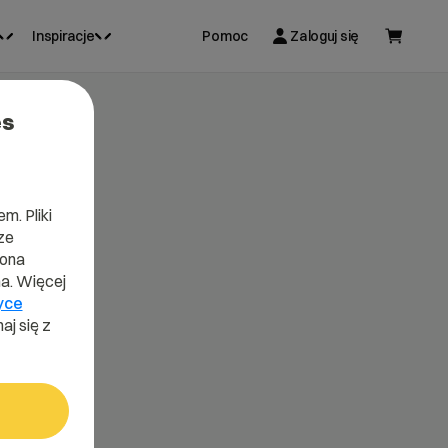
Inspiracje
Pomoc
Zaloguj się
es
m. Pliki
ze
lona
a. Więcej
yce
aj się z