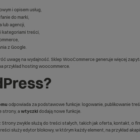
owym i opisem usług,
fanie do marki,
 lub agencji,
i kategoriami treści,
ommerce
,
ania z Google.
zwróć uwagę na wydajność. Sklep WooCommerce generuje więcej zapytań
a przykład
hosting woocommerce
.
dPress?
emu
odpowiada za podstawowe funkcje: logowanie, publikowanie treśc
 strony, a
wtyczki
dodają nowe funkcje.
rony zwykle służą do treści stałych, takich jak oferta, kontakt, o fi
eści służy edytor blokowy, w którym każdy element, na przykład akapit