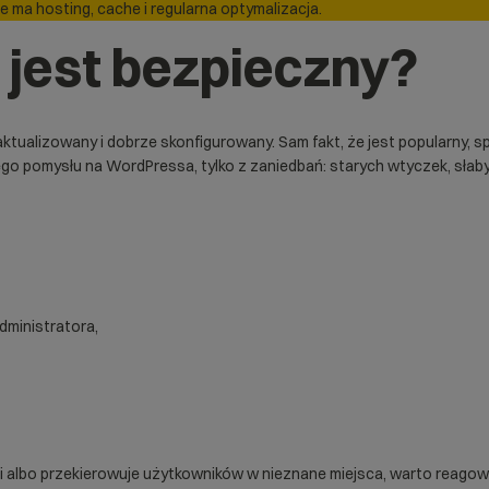
e ma hosting, cache i regularna optymalizacja.
jest bezpieczny?
 aktualizowany i dobrze skonfigurowany. Sam fakt, że jest popularny
ego pomysłu na WordPressa, tylko z zaniedbań: starych wtyczek, słab
administratora,
eści albo przekierowuje użytkowników w nieznane miejsca, warto reago