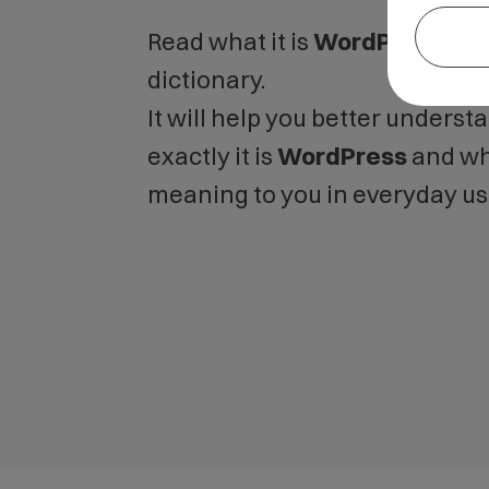
Read what it is
WordPress
in o
dictionary.
It will help you better unders
exactly it is
WordPress
and wh
meaning to you in everyday us