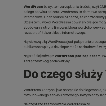
WordPress
to system zarządzania treścią, czyli
CM
całego serwisu od zera. WordPress to darmowe opro
internetową. Open source oznacza, że kod źródłowy j
Dzięki temu wokół WordPressa powstały tysiące motyw
zbudowania strony firmowej, bloga, portfolio, serwis
rozszerzeń także sklepu internetowego.
Największą siłą WordPressa jest połączenie prostego
publikować wpisy, a developer może rozbudować witryn
Najprościej mówiąc:
WordPress jest zapleczem Tw
zarządzasz wyglądem witryny.
Do czego służ
WordPress zaczynał jako narzędzie do blogowania, a
rozbudowanego serwisu firmowego, bazy wiedzy, landi
Najczęstsze zastosowania WordPressa to: