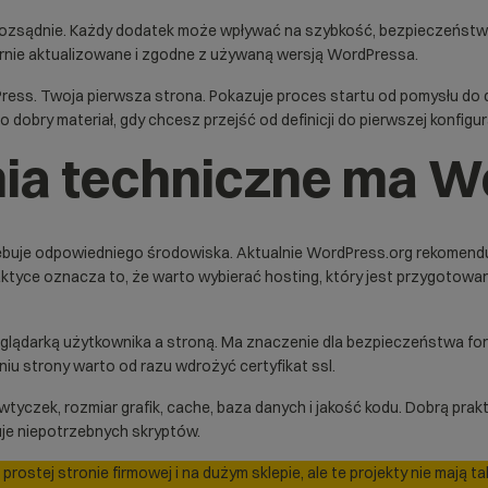
ozsądnie. Każdy dodatek może wpływać na szybkość, bezpieczeństwo i
arnie aktualizowane i zgodne z używaną wersją WordPressa.
ress. Twoja pierwsza strona
. Pokazuje proces startu od pomysłu do d
To dobry materiał, gdy chcesz przejść od definicji do pierwszej konfigura
ia techniczne ma W
rzebuje odpowiedniego środowiska. Aktualnie WordPress.org rekomend
aktyce oznacza to, że warto wybierać hosting, który jest przygotowa
ądarką użytkownika a stroną. Ma znaczenie dla bezpieczeństwa formul
niu strony warto od razu wdrożyć
certyfikat ssl
.
tyczek, rozmiar grafik, cache, baza danych i jakość kodu. Dobrą p
duje niepotrzebnych skryptów.
ostej stronie firmowej i na dużym sklepie, ale te projekty nie mają ta