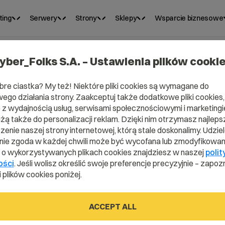
ting
Serwery
Strony
Sklepy
Wsparcie biznesowe
yber_Folks S.A. – Ustawienia plików cooki
bre ciastka? My też! Niektóre pliki cookies są wymagane do
ego działania strony. Zaakceptuj także dodatkowe pliki cookies,
z wydajnością usług, serwisami społecznościowymi i marketingie
użą także do personalizacji reklam. Dzięki nim otrzymasz najleps
enie naszej strony internetowej, którą stale doskonalimy. Udzie
ie zgoda w każdej chwili może być wycofana lub zmodyfikowan
i o wykorzystywanych plikach cookies znajdziesz w naszej
polit
ości
. Jeśli wolisz określić swoje preferencje precyzyjnie – zapozn
 plików cookies poniżej.
s?
ACCEPT ALL