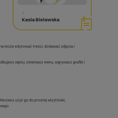
>
Kasia Bielawska
na może edytować treści, dodawać zdjęcia i
blikujesz wpisy, zmieniasz menu, wgrywasz grafiki i
 Możesz użyć go do prostej wizytówki,
owego.