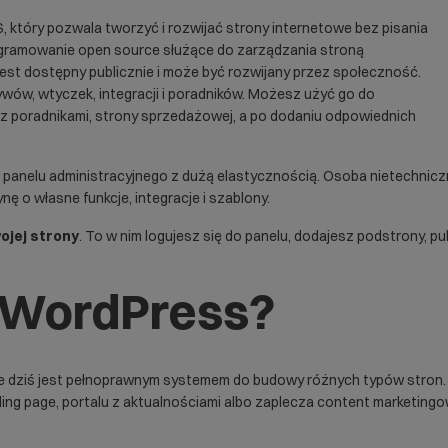
S
, który pozwala tworzyć i rozwijać strony internetowe bez pisania
gramowanie open source służące do zarządzania stroną
est dostępny publicznie i może być rozwijany przez społeczność.
ów, wtyczek, integracji i poradników. Możesz użyć go do
u z poradnikami, strony sprzedażowej, a po dodaniu odpowiednich
 panelu administracyjnego z dużą elastycznością. Osoba nietechnicz
ę o własne funkcje, integracje i szablony.
ojej strony
. To w nim logujesz się do panelu, dodajesz podstrony, pu
y WordPress?
le dziś jest pełnoprawnym systemem do budowy różnych typów stron.
ng page, portalu z aktualnościami albo zaplecza content marketing