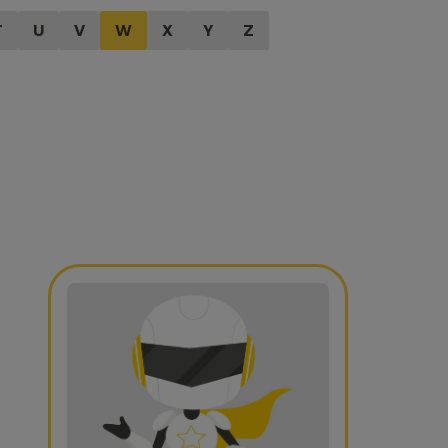
T
U
V
W
X
Y
Z