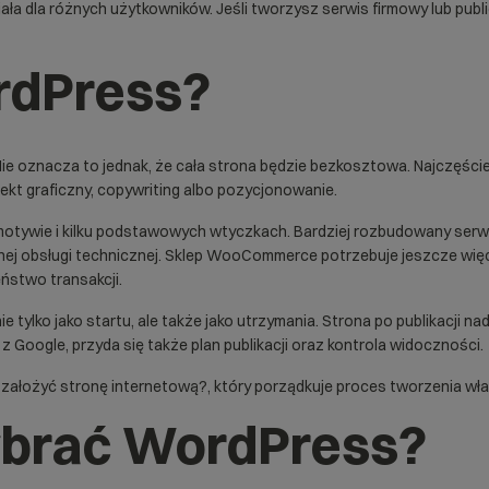
ła dla różnych użytkowników. Jeśli tworzysz serwis firmowy lub publ
ordPress?
oznacza to jednak, że cała strona będzie bezkosztowa. Najczęściej p
jekt graficzny, copywriting albo pozycjonowanie.
tywie i kilku podstawowych wtyczkach. Bardziej rozbudowany serwi
arnej obsługi technicznej. Sklep WooCommerce potrzebuje jeszcze wię
eństwo transakcji.
 tylko jako startu, ale także jako utrzymania. Strona po publikacji na
 z Google, przyda się także plan publikacji oraz kontrola widoczności.
 założyć stronę internetową?
, który porządkuje proces tworzenia wła
ybrać WordPress?