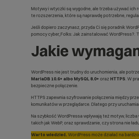
Motywy i wtyczki są wygodne, ale trzeba używać ich r
te rozszerzenia, które są naprawdę potrzebne, regul
Jeśli dopiero zaczynasz, przyda Ci się poradnik
WordP
pomocy cyber_Folks:
Jak zainstalować WordPress?
. 
Jakie wymagan
WordPress nie jest trudny do uruchomienia, ale pot
MariaDB 10.6+ albo MySQL 8.0+
oraz
HTTPS
. W pr
bezpieczne połączenie.
HTTPS zapewnia szyfrowanie połączenia między przegl
komunikatów w przeglądarce. Dlatego przy uruchamia
Na szybkość WordPressa wpływają też motyw, liczba w
takich jak
WebP
, oraz sprawdzanie, czy strona nie ła
Warto wiedzieć.
WordPress może działać na bardzo pr