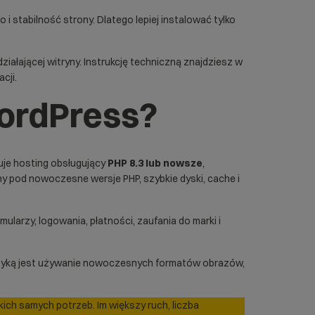
 stabilność strony. Dlatego lepiej instalować tylko
ziałającej witryny. Instrukcję techniczną znajdziesz w
cji.
ordPress?
uje hosting obsługujący
PHP 8.3 lub nowsze
,
ny pod nowoczesne wersje PHP, szybkie dyski, cache i
arzy, logowania, płatności, zaufania do marki i
raktyką jest używanie nowoczesnych formatów obrazów,
kich samych potrzeb. Im większy ruch, liczba