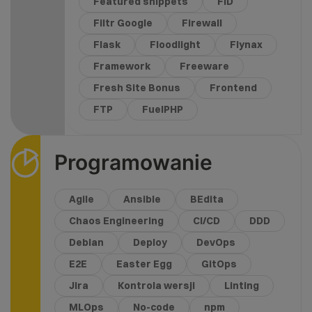
Featured snippets
FID
Filtr Google
Firewall
Flask
Floodlight
Flynax
Framework
Freeware
Fresh Site Bonus
Frontend
FTP
FuelPHP
Programowanie
Agile
Ansible
BEdita
Chaos Engineering
CI/CD
DDD
Debian
Deploy
DevOps
E2E
Easter Egg
GitOps
Jira
Kontrola wersji
Linting
MLOps
No-code
npm