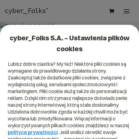
cyber_Folks S.A. – Ustawienia plików
What is Feature toggle?
cookies
Read what it is
Feature toggle
in our dictionary.
Lubisz dobre ciastka? My też! Niektóre pliki cookies są
It will help you better understand what exactly it is
Feature
wymagane do prawidłowego działania strony.
toggle
and what is the meaning to you in everyday use.
Zaakceptuj także dodatkowe pliki cookies, związane z
wydajnością usług, serwisami społecznościowymi i
marketingiem. Pliki cookie służą także do personalizacji
reklam. Dzięki nim otrzymasz najlepsze doświadczenie
A
B
C
D
E
F
G
H
I
naszej strony internetowej, którą stale doskonalimy.
Udzielona dobrowolnie zgoda w każdej chwili może być
J
K
L
M
N
O
P
Q
R
wycofana lub zmodyfikowana. Więcej informacji o
wykorzystywanych plikach cookies znajdziesz w naszej
S
T
U
V
W
X
Y
Z
polityce prywatności
. Jeśli wolisz określić swoje