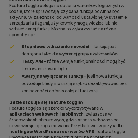
Feature toggle polega na dodaniu warunków logicznych w
kodzie, które sprawdzają, czy dana funkcja powinna być
aktywna. W zależności od wartości ustawionej w systemie
zarządzania flagami, użytkownicy mogą widzieć lub nie
widzieć danej funkcji. Można to wykorzystać na różne
sposoby, np.:
Stopniowe wdrażanie nowości
– funkcja jest
dostępna tylko dla wybranej grupy użytkowników.
Testy A/B
– różne wersje funkcjonalności mogą być
testowane równolegle.
Awaryjne wyłączanie funkcji
– jeśli nowa funkcja
powoduje błędy, można ją szybko dezaktywować bez
konieczności cofania całej aktualizacji.
Gdzie stosuje się feature toggle?
Feature toggles są szeroko wykorzystywane w
aplikacjach webowych i mobilnych
, zwłaszcza w
środowiskach chmurowych, gdzie często wdrażane są
nowe wersje oprogramowania. Przykładowo, w przypadku
hostingów WordPress
i
serwerów VPS
, feature toggle
umożliwia testowanie nowych funkcji na wybranych