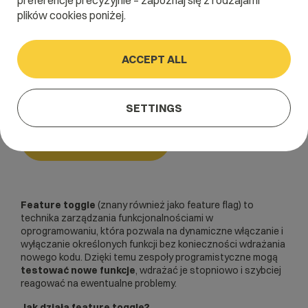
preferencje precyzyjnie – zapoznaj się z rodzajami
plików cookies poniżej.
Home
/
Dictionary
/
Programowanie
/
Feature toggle
ACCEPT ALL
Feature toggle
SETTINGS
Programowanie
Feature toggle
(znany również jako feature flag) to
technika zarządzania funkcjonalnościami w
oprogramowaniu, która pozwala na dynamiczne włączanie i
wyłączanie określonych funkcji bez konieczności wdrażania
nowego kodu. Dzięki temu zespoły programistyczne mogą
testować nowe funkcje
, wdrażać je stopniowo i szybciej
reagować na ewentualne problemy.
Jak działa feature toggle?