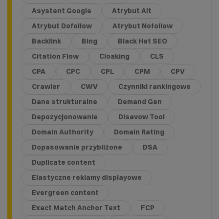
Asystent Google
Atrybut Alt
Atrybut Dofollow
Atrybut Nofollow
Backlink
Bing
Black Hat SEO
Citation Flow
Cloaking
CLS
CPA
CPC
CPL
CPM
CPV
Crawler
CWV
Czynniki rankingowe
Dane strukturalne
Demand Gen
Depozycjonowanie
Disavow Tool
Domain Authority
Domain Rating
Dopasowanie przybliżone
DSA
Duplicate content
Elastyczne reklamy displayowe
Evergreen content
Exact Match Anchor Text
FCP