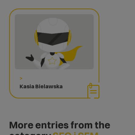
>
Kasia Bielawska
More entries from the