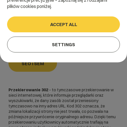
preferencje precyzyjnie – zapoznaj się z rodzajami
plików cookies poniżej.
Home
/
Dictionary
/
SEO i SEM
/
Przekierowanie 302
ACCEPT ALL
Przekierowanie 302
SETTINGS
SEO i SEM
Przekierowanie 302
– to tymczasowe przekierowanie w
sieci internetowej, które informuje przeglądarki oraz
wyszukiwarki, że dany zasób został przeniesiony
tymczasowo na inny adres URL. Kod 302 oznacza, że
zmiana lokalizacji strony nie jest trwała, co pozwala na
późniejsze przywrócenie oryginalnego adresu. Dzięki temu
przekierowaniu użytkownicy automatycznie trafiają na