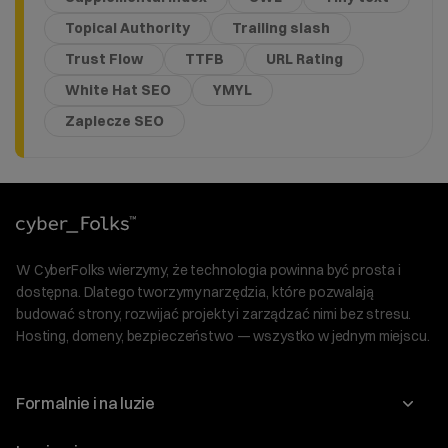
Topical Authority
Trailing slash
Trust Flow
TTFB
URL Rating
White Hat SEO
YMYL
Zaplecze SEO
W CyberFolks wierzymy, że technologia powinna być prosta i
dostępna. Dlatego tworzymy narzędzia, które pozwalają
budować strony, rozwijać projekty i zarządzać nimi bez stresu.
Hosting, domeny, bezpieczeństwo — wszystko w jednym miejscu.
Formalnie i na luzie
O nas