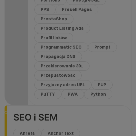
Portfolio
PostgreSQL
PPS
Presell Pages
PrestaShop
Product Listing Ads
Profil linków
Programmatic SEO
Prompt
Propagacja DNS
Przekierowanie 301
Przepustowość
Przyjazny adres URL
PUP
PuTTY
PWA
Python
SEO i SEM
Ahrefs
Anchor text