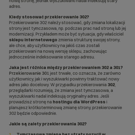
nową stronę, jednak wyszukiwarki nadal indeksują stary
adres.
Kiedy stosować przekierowanie 302?
Przekierowanie 302 należy stosować, gdy zmiana lokalizacji
strony jest tymczasowa, np. podczas prac nad stroną lub jej
modernizacji. Przykładem może być sytuacja, gdy właściciel
sklepu internetowego
zmienia strukturę swojej strony,
ale chce, aby użytkownicy na jakiś czas zostali
przekierowani na nową wersję sklepu, zachowując
jednocześnie indeksowanie starego adresu.
Jaka jest różnica między przekierowaniem 302 a 301?
Przekierowanie 301
jest trwałe, co oznacza, że zarówno
użytkownicy, jak i wyszukiwarki powinny traktować nowy
adres jako docelowy. W przypadku przekierowania
302
,
przeglądarki rozumieją, że zmiana jest tymczasowa, a
wyszukiwarki nadal indeksują oryginalny adres. Jeśli
prowadzisz stronę na
hostingu dla WordPress
i
planujesz krótkoterminową zmianę strony, przekierowanie
302 będzie odpowiednie.
Jakie są zalety przekierowania 302?
Tymczasowa zmiana bez utraty pozycji w