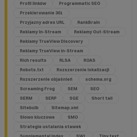
Profil linków
Programmatic SEO
Przekierowanie 301
Przyjazny adres URL
RankBrain
Reklamy In-Stream
Reklamy Out-Stream
Reklamy TrueView Discovery
Reklamy TrueView in-Stream
Rich results
RLSA
ROAS
Robots.txt
Rozszerzenie lokalizacji
Rozszerzenie objaśnień
schema.org
Screaming Frog
SEM
SEO
SERM
SERP
SGE
Short tail
Sitebulb
Sitemap.xml
Słowo kluczowe
SMO
Strategie ustalania stawek
Supplemental index
SWL
Tiny text