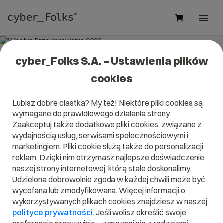
cyber_Folks S.A. – Ustawienia plików
What is Przekierowanie 302?
cookies
Read what it is
Przekierowanie 302
in our dictionary.
Lubisz dobre ciastka? My też! Niektóre pliki cookies są
It will help you better understand what exactly it is
wymagane do prawidłowego działania strony.
Przekierowanie 302
and what is the meaning to you in
everyday use.
Zaakceptuj także dodatkowe pliki cookies, związane z
wydajnością usług, serwisami społecznościowymi i
marketingiem. Pliki cookie służą także do personalizacji
reklam. Dzięki nim otrzymasz najlepsze doświadczenie
naszej strony internetowej, którą stale doskonalimy.
A
B
C
D
E
F
G
H
I
Udzielona dobrowolnie zgoda w każdej chwili może być
wycofana lub zmodyfikowana. Więcej informacji o
J
K
L
M
N
O
P
Q
R
wykorzystywanych plikach cookies znajdziesz w naszej
S
T
U
V
W
X
Y
Z
polityce prywatności
. Jeśli wolisz określić swoje