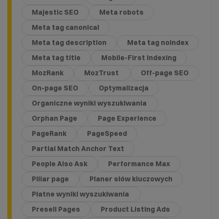
Majestic SEO
Meta robots
Meta tag canonical
Meta tag description
Meta tag noindex
Meta tag title
Mobile-First Indexing
MozRank
MozTrust
Off-page SEO
On-page SEO
Optymalizacja
Organiczne wyniki wyszukiwania
Orphan Page
Page Experience
PageRank
PageSpeed
Partial Match Anchor Text
People Also Ask
Performance Max
Pillar page
Planer słów kluczowych
Płatne wyniki wyszukiwania
Presell Pages
Product Listing Ads