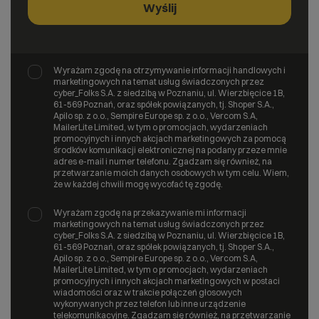
Wyrażam zgodę na otrzymywanie informacji handlowych i
marketingowych na temat usług świadczonych przez
cyber_Folks S.A. z siedzibą w Poznaniu, ul. Wierzbięcice 1B,
61-569 Poznań, oraz spółek powiązanych, tj. Shoper S.A.,
Apilo sp. z o.o., Sempire Europe sp. z o.o., Vercom S.A,
MailerLite Limited, w tym o promocjach, wydarzeniach
promocyjnych i innych akcjach marketingowych za pomocą
środków komunikacji elektronicznej na podany przeze mnie
adres e-mail i numer telefonu. Zgadzam się również, na
przetwarzanie moich danych osobowych w tym celu. Wiem,
że w każdej chwili mogę wycofać tę zgodę.
Wyrażam zgodę na przekazywanie mi informacji
marketingowych na temat usług świadczonych przez
cyber_Folks S.A. z siedzibą w Poznaniu, ul. Wierzbięcice 1B,
61-569 Poznań, oraz spółek powiązanych, tj. Shoper S.A.,
Apilo sp. z o.o., Sempire Europe sp. z o.o., Vercom S.A,
MailerLite Limited, w tym o promocjach, wydarzeniach
promocyjnych i innych akcjach marketingowych w postaci
wiadomości oraz w trakcie połączeń głosowych
wykonywanych przez telefon lub inne urządzenie
telekomunikacyjne. Zgadzam się również, na przetwarzanie