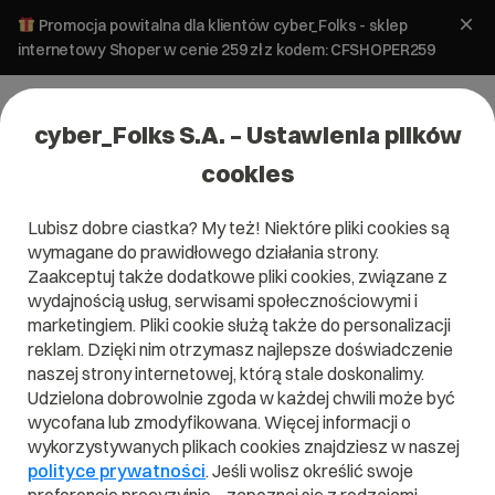
Promocja powitalna dla klientów cyber_Folks - sklep
internetowy Shoper w cenie 259 zł z kodem: CFSHOPER259
cyber_Folks S.A. – Ustawienia plików
cookies
Lubisz dobre ciastka? My też! Niektóre pliki cookies są
Domeny
Hosting
wymagane do prawidłowego działania strony.
DNS Anycast
Zaakceptuj także dodatkowe pliki cookies, związane z
wydajnością usług, serwisami społecznościowymi i
marketingiem. Pliki cookie służą także do personalizacji
3 grudnia 2025
ok.
6
min
reklam. Dzięki nim otrzymasz najlepsze doświadczenie
naszej strony internetowej, którą stale doskonalimy.
Udzielona dobrowolnie zgoda w każdej chwili może być
wycofana lub zmodyfikowana. Więcej informacji o
wykorzystywanych plikach cookies znajdziesz w naszej
polityce prywatności
. Jeśli wolisz określić swoje