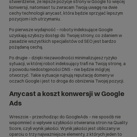
stwierdzenie, że lepsze
pozycje strony w Google
to więcej
konwersji, natomiast tu zwracam Twoją uwagę na dwie
cechy technologii anycast, która będzie sprzyjać lepszym
pozycjom i ich utrzymaniu.
Po pierwsze wydajność – roboty indeksujące Google
uzyskają szybszy dostęp do Twojej strony, co zdaniem w
zasadzie wszystkich specjalistów od
SEO
jest bardzo
pożądaną cechą.
Po drugie – dzięki niezawodności minimalizujesz ryzyko
sytuacji, w której robot indeksujący trafi na Twoją stronę, a
z powodu niedostępności DNS – nie będzie mógł jej
otworzyć. Takie sytuacje rujnują reputację domeny w
oczach Google i jest to droga do obniżenia Twojej pozycji.
Anycast a koszt konwersji w Google
Ads
Wreszcie – przechodząc do GoogleAds – nie sposób nie
wspomnieć o wpływie szybkości otwierania stron na Quality
Score, czyli wynik jakości. Wynik jakości jest obliczany w
oparciu o trzy najważniejsze elementy, z których jeden to