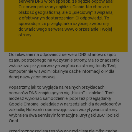
serwera DNS w ten sposób, że będzie odpowiadał
Ci serwer położony najbliżej Ciebie. Nie chodzi o
bliskość geograficzną, ale o „sieciową”, związaną
z efektywnym dostarczeniem Ci odpowiedzi. To
spowoduje, że przeglądarka szybciej zwróci się
do właściwego serwera www o przesłanie Twojej
strony.
Oczekiwanie na odpowiedź serwera DNS stanowi część
czasu potrzebnego na wczytanie strony. Ma to znaczenie
zwłaszcza przy pierwszym wejściu na stronę, kiedy Twój
komputer nie w swoim lokalnym cache informacji o IP dla
danej nazwy domenowej.
Popatrzmy, jak to wygląda na realnych przykładach
serwerów DNS znajdujących się „blisko” i „daleko”. Test
możesz wykonać samodzielnie, poprzez przeglądarkę
Google Chrome, oglądając w narzędziach dla deweloperów
zakładkę Network i obserwując czas wczytywania strony.
Wybrałem dwa serwisy informacyjne: Brytyjski BBC i polski
Onet.
Przed rozpoczęciem testów wyczyściłem nie tylko cache