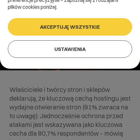
preferencje precyzyjnie – zapoznaj się z rodzajami
plików cookies poniżej.
AKCEPTUJĘ WSZYSTKIE
USTAWIENIA
Właściciele i twórcy stron i sklepów
deklarują, że kluczową cechą
hostingu
jest
wydajne otwieranie stron (91% zwraca na
to uwagę). Jednocześnie ochrona przed
atakami jest wskazywana jako kluczowa
cecha dla 80,7% respondentów – mówią