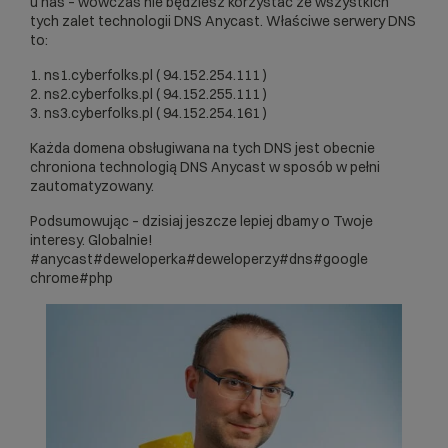
u nas – wówczas nie będziesz korzystać ze wszystkich
tych zalet technologii DNS Anycast. Właściwe serwery DNS
to:
1. ns1.cyberfolks.pl ( 94.152.254.111 )
2. ns2.cyberfolks.pl ( 94.152.255.111 )
3. ns3.cyberfolks.pl ( 94.152.254.161 )
Każda domena obsługiwana na tych DNS jest obecnie
chroniona technologią DNS Anycast w sposób w pełni
zautomatyzowany.
Podsumowując – dzisiaj jeszcze lepiej dbamy o Twoje
interesy. Globalnie!
#anycast
#deweloperka
#deweloperzy
#dns
#google
chrome
#php