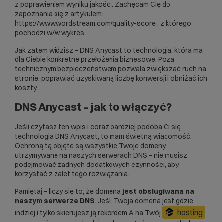
z poprawieniem wyniku jakości. Zachęcam Cię do
zapoznania się z artykułem:
https://www.wordstream.com/quality-score
, z którego
pochodzi w/w wykres.
Jak zatem widzisz – DNS Anycast to technologia, która ma
dla Ciebie konkretne przełożenia biznesowe. Poza
technicznym bezpieczeństwem pozwala zwiększać ruch na
stronie, poprawiać uzyskiwaną liczbę konwersji i obniżać ich
koszty.
DNS Anycast – jak to włączyć?
Jeśli czytasz ten wpis i coraz bardziej podoba Ci się
technologia DNS Anycast, to mam świetną wiadomość.
Ochroną tą objęte są wszystkie Twoje domeny
utrzymywane na naszych serwerach DNS – nie musisz
podejmować żadnych dodatkowych czynności, aby
korzystać z zalet tego rozwiązania.
Pamiętaj – liczy się to, że domena
jest obsługiwana na
naszym serwerze DNS
. Jeśli Twoja
domena
jest gdzie
hosting
indziej i tylko skierujesz ją rekordem A na Twój