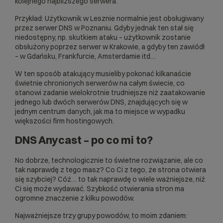
kolejnego najbliższego serwera.
Przykład: Użytkownik w Lesznie normalnie jest obsługiwany
przez serwer DNS w Poznaniu. Gdyby jednak ten stał się
niedostępny, np. skutkiem ataku – użytkownik zostanie
obsłużony poprzez serwer w Krakowie, a gdyby ten zawiódł
– w Gdańsku, Frankfurcie, Amsterdamie itd…
W ten sposób atakujący musieliby pokonać kilkanaście
świetnie chronionych serwerów na całym świecie, co
stanowi zadanie wielokrotnie trudniejsze niż zaatakowanie
jednego lub dwóch serwerów DNS, znajdujących się w
jednym centrum danych, jak ma to miejsce w wypadku
większości firm hostingowych.
DNS Anycast – po co mi to?
No dobrze, technologicznie to świetne rozwiązanie, ale co
tak naprawdę z tego masz? Co Ci z tego, że strona otwiera
się szybciej? Cóż… to tak naprawdę o wiele ważniejsze, niż
Ci się może wydawać. Szybkość otwierania stron ma
ogromne znaczenie z kilku powodów.
Najważniejsze trzy grupy powodów, to moim zdaniem: