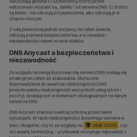
odczuwają głównie Ci użytkownicy, którzy przed
wdrożeniem Anycast są „daleko” od serwera DNS. Ci, którzy
są blisko – nie odczują przyspieszenia, albo odczują je w
stopniu niższym.
Z całą pewnością jednak wszyscy, na całym świecie,
odczują poprawę bezpieczeństwa, a w zasadzie –
niezawodności nawet w razie ataków.
DNS Anycast a bezpieczeństwo i
niezawodność
Ze względu na swoją kluczową rolę serwery DNS wydają się
atrakcyjnym celem do atakowania. Skuteczne
doprowadzenie do awarii lub niedostępności DNS
powodowałoby niedostępność wszystkich usług (stron i
poczty), działających w domenach obsługiwanych na danym
serwerze DNS.
DNS Anycast
stanowi świetną ochronę przed takimi
sytuacjami. W razie niedostępności dowolnego serwera w
atak DDoS
sieci, obojętnie, czy to ze względu na
, czy
też awarię techniczną – użytkownik otrzymuje odpowiedź z