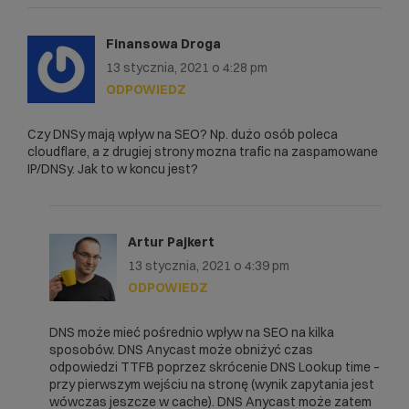
Finansowa Droga
13 stycznia, 2021 o 4:28 pm
ODPOWIEDZ
Czy DNSy mają wpływ na SEO? Np. dużo osób poleca
cloudflare, a z drugiej strony mozna trafic na zaspamowane
IP/DNSy. Jak to w koncu jest?
Artur Pajkert
13 stycznia, 2021 o 4:39 pm
ODPOWIEDZ
DNS może mieć pośrednio wpływ na SEO na kilka
sposobów. DNS Anycast może obniżyć czas
odpowiedzi TTFB poprzez skrócenie DNS Lookup time –
przy pierwszym wejściu na stronę (wynik zapytania jest
wówczas jeszcze w cache). DNS Anycast może zatem