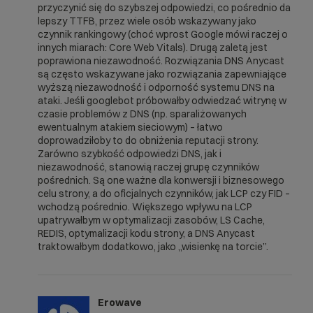
przyczynić się do szybszej odpowiedzi, co pośrednio da
lepszy TTFB, przez wiele osób wskazywany jako
czynnik rankingowy (choć wprost Google mówi raczej o
innych miarach: Core Web Vitals). Drugą zaletą jest
poprawiona niezawodność. Rozwiązania DNS Anycast
są często wskazywane jako rozwiązania zapewniające
wyższą niezawodność i odporność systemu DNS na
ataki. Jeśli googlebot próbowałby odwiedzać witrynę w
czasie problemów z DNS (np. sparaliżowanych
ewentualnym atakiem sieciowym) – łatwo
doprowadziłoby to do obniżenia reputacji strony.
Zarówno szybkość odpowiedzi DNS, jak i
niezawodność, stanowią raczej grupę czynników
pośrednich. Są one ważne dla konwersji i biznesowego
celu strony, a do oficjalnych czynników, jak LCP czy FID –
wchodzą pośrednio. Większego wpływu na LCP
upatrywałbym w optymalizacji zasobów, LS Cache,
REDIS, optymalizacji kodu strony, a DNS Anycast
traktowałbym dodatkowo, jako „wisienkę na torcie”.
Erowave