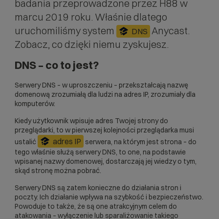
badania przeprowadzone przez H88 w
marcu 2019 roku. Właśnie dlatego
uruchomiliśmy system
Anycast.
DNS
Zobacz, co dzięki niemu zyskujesz.
DNS – co to jest?
Serwery DNS – w uproszczeniu – przekształcają nazwę
domenową zrozumiałą dla ludzi na
adres IP
, zrozumiały dla
komputerów.
Kiedy użytkownik wpisuje adres Twojej strony do
przeglądarki, to w pierwszej kolejności przeglądarka musi
adres IP
ustalić
serwera, na którym jest strona – do
tego właśnie służą serwery DNS, to one, na podstawie
wpisanej nazwy domenowej, dostarczają jej wiedzy o tym,
skąd stronę można pobrać.
Serwery DNS
są zatem konieczne do działania stron i
poczty. Ich działanie wpływa na szybkość i bezpieczeństwo.
Powoduje to także, że są one atrakcyjnym celem do
atakowania – wyłączenie lub sparaliżowanie takiego