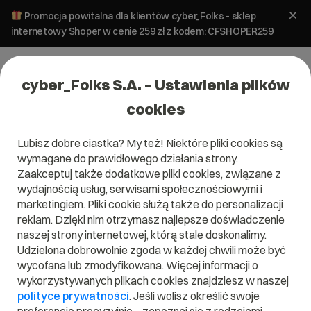
Promocja powitalna dla klientów cyber_Folks - sklep
internetowy Shoper w cenie 259 zł z kodem: CFSHOPER259
cyber_Folks S.A. – Ustawienia plików
cookies
Lubisz dobre ciastka? My też! Niektóre pliki cookies są
wymagane do prawidłowego działania strony.
Zaakceptuj także dodatkowe pliki cookies, związane z
wydajnością usług, serwisami społecznościowymi i
marketingiem. Pliki cookie służą także do personalizacji
reklam. Dzięki nim otrzymasz najlepsze doświadczenie
naszej strony internetowej, którą stale doskonalimy.
Udzielona dobrowolnie zgoda w każdej chwili może być
wycofana lub zmodyfikowana. Więcej informacji o
wykorzystywanych plikach cookies znajdziesz w naszej
polityce prywatności
. Jeśli wolisz określić swoje
E-marketing