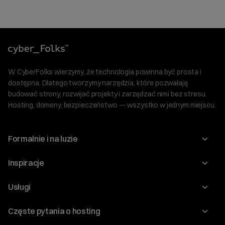
W CyberFolks wierzymy, że technologia powinna być prosta i
dostępna. Dlatego tworzymy narzędzia, które pozwalają
budować strony, rozwijać projekty i zarządzać nimi bez stresu.
Hosting, domeny, bezpieczeństwo — wszystko w jednym miejscu.
Formalnie i na luzie
O nas
Inspiracje
Relacje inwestorskie
Blog
Usługi
Program Korzyści dla Inwestorów
Słownik IT
Domeny
Regulaminy i specyfikacje
Częste pytania o hosting
WordPress
Certyfikaty SSL