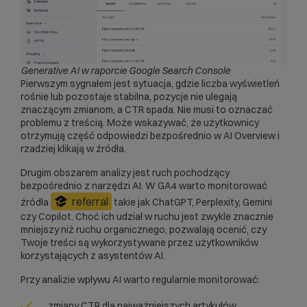
Generative AI w raporcie Google Search Console
Pierwszym sygnałem jest sytuacja, gdzie liczba wyświetleń
rośnie lub pozostaje stabilna, pozycje nie ulegają
znaczącym zmianom, a CTR spada. Nie musi to oznaczać
problemu z treścią. Może wskazywać, że użytkownicy
otrzymują część odpowiedzi bezpośrednio w AI Overview i
rzadziej klikają w źródła.
Drugim obszarem analizy jest ruch pochodzący
bezpośrednio z narzędzi AI. W GA4 warto monitorować
referral
źródła
takie jak ChatGPT, Perplexity, Gemini
czy Copilot. Choć ich udział w ruchu jest zwykle znacznie
mniejszy niż ruchu organicznego, pozwalają ocenić, czy
Twoje treści są wykorzystywane przez użytkowników
korzystających z asystentów AI.
Przy analizie wpływu AI warto regularnie monitorować:
zmiany CTR dla najważniejszych artykułów,