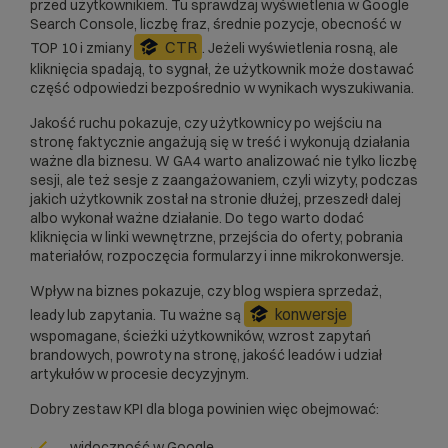
przed użytkownikiem. Tu sprawdzaj wyświetlenia w Google
Search Console, liczbę fraz, średnie pozycje, obecność w
CTR
TOP 10 i zmiany
. Jeżeli wyświetlenia rosną, ale
kliknięcia spadają, to sygnał, że użytkownik może dostawać
część odpowiedzi bezpośrednio w wynikach wyszukiwania.
Jakość ruchu pokazuje, czy użytkownicy po wejściu na
stronę faktycznie angażują się w treść i wykonują działania
ważne dla biznesu. W GA4 warto analizować nie tylko liczbę
sesji, ale też sesje z zaangażowaniem, czyli wizyty, podczas
jakich użytkownik został na stronie dłużej, przeszedł dalej
albo wykonał ważne działanie. Do tego warto dodać
kliknięcia w linki wewnętrzne, przejścia do oferty, pobrania
materiałów, rozpoczęcia formularzy i inne mikrokonwersje.
Wpływ na biznes pokazuje, czy blog wspiera sprzedaż,
konwersje
leady lub zapytania. Tu ważne są
wspomagane, ścieżki użytkowników, wzrost zapytań
brandowych, powroty na stronę, jakość leadów i udział
artykułów w procesie decyzyjnym.
Dobry zestaw KPI dla bloga powinien więc obejmować:
widoczność w Google,