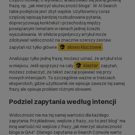
frazę, np. „jak mierzyć skuteczność bloga”. W AI Search
takie podejście jest zbyt wąskie. Użytkownicy coraz
częściej wpisują bardziej rozbudowane pytania,
doprecyzowują konktekst i przechodzą między
powiązanymi tematami w ramach jednej ścieżki
wyszukiwania. W efekcie pojedynczy artykuł może
zdobywać widoczność na znacznie szerszy zestaw
słowo kluczowe
zapytań niż tylko główne
.
Analizując tylko jedną frazę, możesz uznać, że artykuł stoi
klaster
w miejscu. Jeśli spojrzysz na cały
zapytań,
możesz zobaczyć, że tekst zaczął pojawiać się przy
nowych intencjach. To szczególnie ważne w treściach
eksperckich, gdzie użytkownik nie wpisuje zawsze tej samej
frazy, ale opisuje problem różnymi słowami.
Podziel zapytania według intencji
Widoczność nie ma tej samej wartości dla każdego
zapytania. Przykładowo, wejście z frazy „co to jest blog” ma
inną wartość niż wejście z frazy „jak mierzyć skuteczność
bloga w GA4″. Dlatego zapytania w Search Console warto