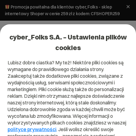
Promocja powitalna dla klientów cyber_Folks - sklep
internetowy Shoper w cenie 259 zł z kodem: CFSHOPER259
cyber_Folks S.A. – Ustawienia plików
cookies
Lubisz dobre ciastka? My też! Niektóre pliki cookies są
E-marketing
SEO i SEM
wymagane do prawidłowego działania strony.
Jak mierzyć skuteczność bloga gdy
Zaakceptuj także dodatkowe pliki cookies, związane z
część kliknięć zabiera AI?
wydajnością usług, serwisami społecznościowymi i
marketingiem. Pliki cookie służą także do personalizacji
reklam. Dzięki nim otrzymasz najlepsze doświadczenie
12 czerwca 2026
ok.
11
min
naszej strony internetowej, którą stale doskonalimy.
Udzielona dobrowolnie zgoda w każdej chwili może być
wycofana lub zmodyfikowana. Więcej informacji o
wykorzystywanych plikach cookies znajdziesz w naszej
polityce prywatności
. Jeśli wolisz określić swoje