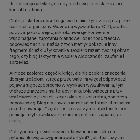
do kolejnego artykułu, strony ofertowej, formularza albo
kontaktu z firmą.
Dlatego skuteczność bloga warto mierzyć szerzej niż przez
sam ruch organiczny. Ważne są wyświetlenia, CTR, średnia
pozycja, jakość wejść, mikrokonwersje, konwersje
wspomagane, zapytania brandowe i obecność treści w
odpowiedziach AI. Każda z tych metryk pokazuje inny
fragment ścieżki użytkownika. Dopiero razem tworzą obraz
tego, czy blog faktycznie wspiera widoczność, zaufanie i
sprzedaż.
AI może zabierać część kliknięć, ale nie zabiera znaczenia
dobrym treściom. Wręcz przeciwnie, im więcej odpowiedzi
pojawia się bezpośrednio w wynikach wyszukiwania, tym
większe znaczenie ma to, aby marka była widoczna przy
właściwych pytaniach i kojarzyła się z konkretną, pomocną
odpowiedzią. Blog nie zawsze musi być ostatnim kliknięciem
przed konwersją. Często jest pierwszym kontaktem, który
pomaga użytkownikowi zrozumieć problem i zapamiętać
markę.
Dobry pomiar powinien więc odpowiadać nie tylko na
pytanie „ile wejść wygenerował artykuł?”, ale też „czy ten