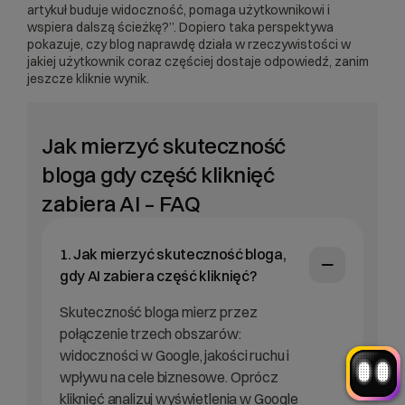
artykuł buduje widoczność, pomaga użytkownikowi i
wspiera dalszą ścieżkę?”. Dopiero taka perspektywa
pokazuje, czy blog naprawdę działa w rzeczywistości w
jakiej użytkownik coraz częściej dostaje odpowiedź, zanim
jeszcze kliknie wynik.
Jak mierzyć skuteczność
Witaj! Jestem robo_Folks.
bloga gdy część kliknięć
W czym mogę pomóc?
Kliknij kafelek albo napisz wiadomość
zabiera AI – FAQ
— znajdziemy rozwiązanie
Wybór hostingu
Wybór domeny
Bazy danych
Konfiguracja email
1. Jak mierzyć skuteczność bloga,
+
Optymalizacja wydajności
więcej
gdy AI zabiera część kliknięć?
Skuteczność bloga mierz przez
połączenie trzech obszarów:
widoczności w Google, jakości ruchu i
wpływu na cele biznesowe. Oprócz
kliknięć analizuj wyświetlenia w Google