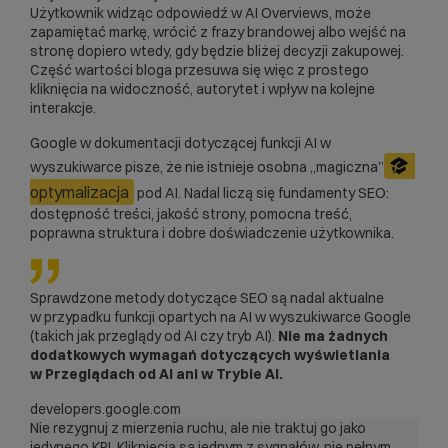
Użytkownik widząc odpowiedź w AI Overviews, może
zapamiętać markę, wrócić z frazy brandowej albo wejść na
stronę dopiero wtedy, gdy będzie bliżej decyzji zakupowej.
Część wartości bloga przesuwa się więc z prostego
kliknięcia na widoczność, autorytet i wpływ na kolejne
interakcje.
Google w dokumentacji dotyczącej funkcji AI w
wyszukiwarce pisze, że nie istnieje osobna „magiczna”
optymalizacja
pod AI. Nadal liczą się fundamenty SEO:
dostępność treści, jakość strony, pomocna treść,
poprawna struktura i dobre doświadczenie użytkownika.
Sprawdzone metody dotyczące SEO są nadal aktualne
w przypadku funkcji opartych na AI w wyszukiwarce Google
(takich jak przeglądy od AI czy tryb AI).
Nie ma żadnych
dodatkowych wymagań dotyczących wyświetlania
w Przeglądach od AI ani w Trybie AI.
developers.google.com
Nie rezygnuj z mierzenia ruchu, ale nie traktuj go jako
jedynego KPI. Kliknięcia są jednym z sygnałów, nie pełnym