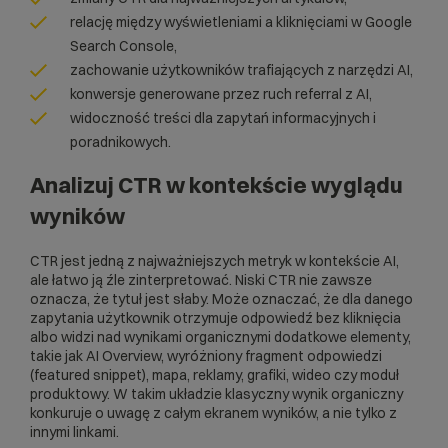
relację między wyświetleniami a kliknięciami w Google
Search Console,
zachowanie użytkowników trafiających z narzędzi AI,
konwersje generowane przez ruch referral z AI,
widoczność treści dla zapytań informacyjnych i
poradnikowych.
Analizuj CTR w kontekście wyglądu
wyników
CTR jest jedną z najważniejszych metryk w kontekście AI,
ale łatwo ją źle zinterpretować. Niski CTR nie zawsze
oznacza, że tytuł jest słaby. Może oznaczać, że dla danego
zapytania użytkownik otrzymuje odpowiedź bez kliknięcia
albo widzi nad wynikami organicznymi dodatkowe elementy,
takie jak AI Overview, wyróżniony fragment odpowiedzi
(featured snippet), mapa, reklamy, grafiki, wideo czy moduł
produktowy. W takim układzie klasyczny wynik organiczny
konkuruje o uwagę z całym ekranem wyników, a nie tylko z
innymi linkami.