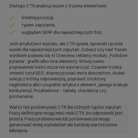
Dlatego CTR analizuj razem z trzema elementami:
średnią pozycją;
typem zapytania;
wyglądem SERP dla najważniejszych fraz.
Jeśli artykuł jest wysoko, ale CTR spada, sprawdź ręcznie
wyniki dla najważniejszych zapytań. Zobacz czy nad Twoim
wynikiem pojawia się AI Overview, reklamy, moduły „Podobne
pytania”, grafiki albo inne elementy. Wtedy samo
poprawienie treści może nie wystarczyć. Czasem trzeba
zmienić tytuł SEO, doprecyzować meta description, dodać
sekcję z krótką odpowiedzią, poprawić strukturę
nagłówków albo uzupełnić artykuł o element, jakiego brakuje
konkurencji. Przykładowo – tabelę, checklistę czy
porównanie.
Warto też porównywać CTR dla różnych typów zapytań.
Frazy definicyjne mogą mieć niski CTR, bo odpowiedź jest
prosta. Frazy problemowe lub porównawcze mogę
generować mniej wyświetleń ale bardziej wartościowe
kliknięcia.