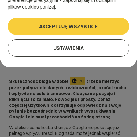
preferencje precyzyjnie – zapoznaj się z rodzajami
plików cookies poniżej.
AKCEPTUJĘ WSZYSTKIE
USTAWIENIA
AI
Skuteczność bloga w dobie
trzeba mierzyć
przez połączenie danych o widoczności, jakości ruchu
i wpływie na cele biznesowe. Klasyczne pozycje i
kliknięcia to za mało. Powód jest prosty. Coraz
częściej użytkownik otrzymuje odpowiedź na swoje
pytanie bezpośrednio w wynikach wyszukiwania
Google i nie musi przechodzić na żadną stronę.
W efekcie sama liczba kliknięć z Google nie pokazuje już
pełnego wpływu treści. Blog nadal może jednak wspierać