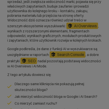
sprzedaż, jeśli zwiększa widoczność marki, pojawia się przy
właściwych zapytaniach, buduje zaufanie i prowadzi
użytkownika do kolejnego kroku – kontaktu, zakupu,
pobrania materiału lub przejścia na stronę oferty.
Widoczność dziś oznacza również udział treści w
AI Overviews
szerszym ekosystemie wyszukiwarki:
,
wynikach z rozszerzonymi elementami, fragmentach
odpowiedzi, wynikach graficznych, modułach produktowych
i zapytaniach, które użytkownik rozwija w kolejnych krokach.
Google podkreśla, że dane z funkcji AI w wyszukiwarce są
Search Console
uwzględniane w raportach
, a dobre
SEO
praktyki
nadal pozostają podstawą widoczności
w AI Overviews i AI Mode.
Z tego artykułu dowiesz się:
Dlaczego same kliknięcia nie pokazują pełnej
skuteczności bloga?
Jak mierzyć widoczność bloga w Google i AI Search?
Co mierzyć zamiast ruchu?