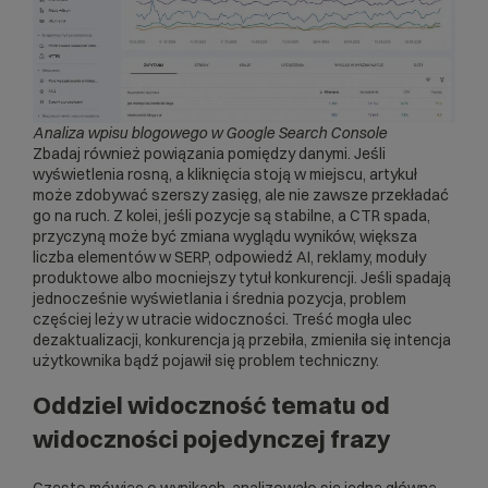
Analiza wpisu blogowego w Google Search Console
Zbadaj również powiązania pomiędzy danymi. Jeśli
wyświetlenia rosną, a kliknięcia stoją w miejscu, artykuł
może zdobywać szerszy zasięg, ale nie zawsze przekładać
go na ruch. Z kolei, jeśli pozycje są stabilne, a CTR spada,
przyczyną może być zmiana wyglądu wyników, większa
liczba elementów w SERP, odpowiedź AI, reklamy, moduły
produktowe albo mocniejszy tytuł konkurencji. Jeśli spadają
jednocześnie wyświetlania i średnia pozycja, problem
częściej leży w utracie widoczności. Treść mogła ulec
dezaktualizacji, konkurencja ją przebiła, zmieniła się intencja
użytkownika bądź pojawił się problem techniczny.
Oddziel widoczność tematu od
widoczności pojedynczej frazy
Często mówiąc o wynikach, analizowało się jedną główną