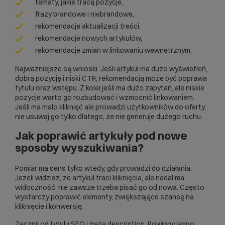
tematy, jakie tracą pozycje,
frazy brandowe i niebrandowe,
rekomendacje aktualizacji treści,
rekomendacje nowych artykułów,
rekomendacje zmian w linkowaniu wewnętrznym.
Najważniejsze są wnioski. Jeśli artykuł ma dużo wyświetleń,
dobrą pozycję i niski CTR, rekomendacją może być poprawa
tytułu oraz wstępu. Z kolei jeśli ma dużo zapytań, ale niskie
pozycje warto go rozbudować i wzmocnić linkowaniem.
Jeśli ma mało kliknięć ale prowadzi użytkowników do oferty,
nie usuwaj go tylko dlatego, że nie generuje dużego ruchu.
Jak poprawić artykuły pod nowe
sposoby wyszukiwania?
Pomiar ma sens tylko wtedy, gdy prowadzi do działania.
Jeżeli widzisz, że artykuł traci kliknięcia, ale nadal ma
widoczność, nie zawsze trzeba pisać go od nowa. Często
wystarczy poprawić elementy, zwiększające szansę na
kliknięcie i konwersję.
Zacznij od tytułu SEO i meta description. Powinny jasno