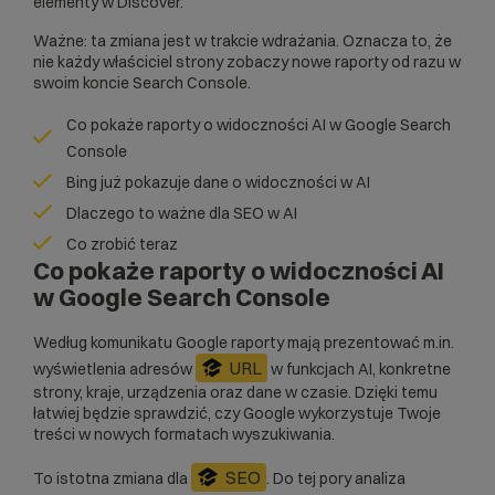
elementy w Discover.
Ważne: ta zmiana jest w trakcie wdrażania. Oznacza to, że
nie każdy właściciel strony zobaczy nowe raporty od razu w
swoim koncie Search Console.
Co pokaże raporty o widoczności AI w Google Search
Console
Bing już pokazuje dane o widoczności w AI
Dlaczego to ważne dla SEO w AI
Co zrobić teraz
Co pokaże raporty o widoczności AI
w Google Search Console
Według komunikatu Google raporty mają prezentować m.in.
URL
wyświetlenia adresów
w funkcjach AI, konkretne
strony, kraje, urządzenia oraz dane w czasie. Dzięki temu
łatwiej będzie sprawdzić, czy Google wykorzystuje Twoje
treści w nowych formatach wyszukiwania.
SEO
To istotna zmiana dla
. Do tej pory analiza