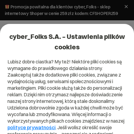
Promocja powitalna dla klientów cyber_Folks - sklep
internetowy Shoper w cenie 259 zł z kodem: CFSHOPER259
cyber_Folks S.A. – Ustawienia plików
cookies
Lubisz dobre ciastka? My też! Niektóre pliki cookies są
E-marketing
SEO i SEM
Tworzenie stron
wymagane do prawidłowego działania strony.
Jak AI widzi Twoją stronę? Nowe
Zaakceptuj także dodatkowe pliki cookies, związane z
raporty w Google Search Console
wydajnością usług, serwisami społecznościowymi i
marketingiem. Pliki cookie służą także do personalizacji
reklam. Dzięki nim otrzymasz najlepsze doświadczenie
3 czerwca 2026
ok.
2
min
naszej strony internetowej, którą stale doskonalimy.
Udzielona dobrowolnie zgoda w każdej chwili może być
wycofana lub zmodyfikowana. Więcej informacji o
wykorzystywanych plikach cookies znajdziesz w naszej
polityce prywatności
. Jeśli wolisz określić swoje