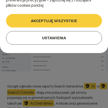
preferencje precyzyjnie – zapoznaj się z rodzajami
plików cookies poniżej.
AKCEPTUJĘ WSZYSTKIE
USTAWIENIA
AI
Google ogłosiło nowe raporty Search Generative
w
Search Console
. Mają one pokazywać, jak strony
pojawiają się w generatywnych funkcjach wyszukiwarki,
AI Overviews
takich jak
, AI Mode oraz generatywne