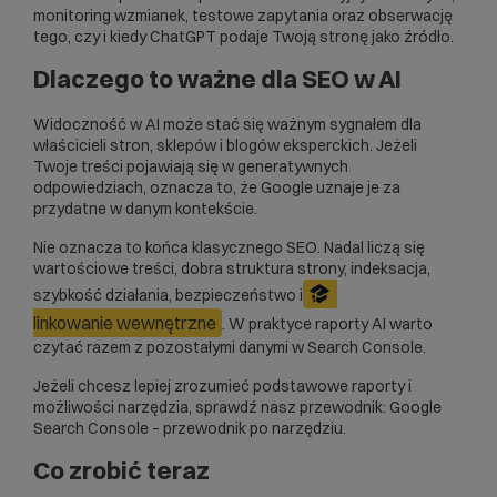
monitoring wzmianek, testowe zapytania oraz obserwację
tego, czy i kiedy ChatGPT podaje Twoją stronę jako źródło.
Dlaczego to ważne dla SEO w AI
Widoczność w AI może stać się ważnym sygnałem dla
właścicieli stron, sklepów i blogów eksperckich. Jeżeli
Twoje treści pojawiają się w generatywnych
odpowiedziach, oznacza to, że Google uznaje je za
przydatne w danym kontekście.
Nie oznacza to końca klasycznego SEO. Nadal liczą się
wartościowe treści, dobra struktura strony, indeksacja,
szybkość działania, bezpieczeństwo i
linkowanie wewnętrzne
. W praktyce raporty AI warto
czytać razem z pozostałymi danymi w Search Console.
Jeżeli chcesz lepiej zrozumieć podstawowe raporty i
możliwości narzędzia, sprawdź nasz przewodnik:
Google
Search Console – przewodnik po narzędziu
.
Co zrobić teraz