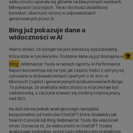
widoczności opierała się głównie na klasycznych wynikach,
kliknięciach i pozycjach. Teraz dochodzi dodatkowy
kontekst: obecność strony w odpowiedziach
generowanych przez AI.
Bing już pokazuje dane o
widoczności w AI
Warto dodać, że Google nie jest pierwszą wyszukiwarką,
która idzie w tym kierunku. Podobne dane są już dostępne w
Bing
Webmaster Tools w ramach raportu AI Performance.
Raport koncentruje się na tym, jak często treści z witryny są
cytowane w doświadczeniach opartych o AI, m.in. w
Microsoft Copilot i generatywnych podsumowaniach Binga.
To pokazuje, że analityka widoczności w AI przestaje być
ciekawostką, a zaczyna stawać się osobną częścią pracy
nad SEO.
Na dziś nie ma jednak analogicznego narzędzia
bezpośrednio od twórców ChatGPT, które działałoby jak
Search Console lub Bing Webmaster Tools dla właścicieli
stron. Oznacza to, że widoczność w ChatGPT trzeba
analizować pośrednio: przez ruch referencyjny w analityce,