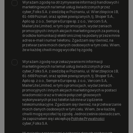
Wyrażam zgodę na otrzymywanie informacji handlowych i
marketingowych na temat usług świadczonych przez
cyber_Folks S.A. z siedzibą w Poznaniu, ul. Wierzbięcice 1B,
61-569 Poznań, oraz spółek powiązanych, tj. Shoper S.A.,
Apilo sp. z o.o., Sempire Europe sp. z o.o., Vercom S.A,
MailerLite Limited, w tym o promocjach, wydarzeniach
promocyjnych i innych akcjach marketingowych za pomocą
środków komunikacji elektronicznej na podany przeze mnie
adres e-mail i numer telefonu. Zgadzam się również, na
przetwarzanie moich danych osobowych w tym celu. Wiem,
że w każdej chwili mogę wycofać tę zgodę.
Wyrażam zgodę na przekazywanie mi informacji
marketingowych na temat usług świadczonych przez
cyber_Folks S.A. z siedzibą w Poznaniu, ul. Wierzbięcice 1B,
61-569 Poznań, oraz spółek powiązanych, tj. Shoper S.A.,
Apilo sp. z o.o., Sempire Europe sp. z o.o., Vercom S.A,
MailerLite Limited, w tym o promocjach, wydarzeniach
promocyjnych i innych akcjach marketingowych w postaci
wiadomości oraz w trakcie połączeń głosowych
wykonywanych przez telefon lub inne urządzenie
telekomunikacyjne. Zgadzam się również, na przetwarzanie
moich danych osobowych w tym celu. Wiem, że w każdej
chwili mogę wycofać tę zgodę. Jednocześnie oświadczam,
że zapoznałem się i akceptuję
Politykę Prywatności
cyber_Folks S.A.