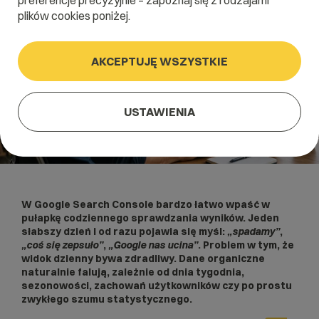
preferencje precyzyjnie – zapoznaj się z rodzajami
plików cookies poniżej.
AKCEPTUJĘ WSZYSTKIE
USTAWIENIA
W Google Search Console bardzo łatwo wpaść w
pułapkę codziennego sprawdzania wyników. Jeden
słabszy dzień i od razu pojawia się myśl:
„spadamy”
,
„coś się zepsuło”
,
„Google nas ucina”
. Problem w tym, że
widok dzienny bywa zdradliwy. Dane organiczne
naturalnie falują, zależnie od dnia tygodnia,
sezonowości, zachowań użytkowników czy po prostu
zwykłego szumu statystycznego.