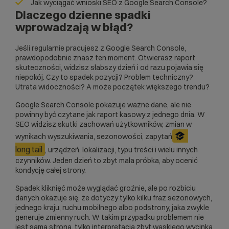
Jak wyciągać wnioski SEO z Google Search Console?
Dlaczego dzienne spadki
wprowadzają w błąd?
Jeśli regularnie pracujesz z Google Search Console,
prawdopodobnie znasz ten moment. Otwierasz raport
skuteczności, widzisz słabszy dzień i od razu pojawia się
niepokój. Czy to spadek pozycji? Problem techniczny?
Utrata widoczności? A może początek większego trendu?
Google Search Console pokazuje ważne dane, ale nie
powinny być czytane jak raport kasowy z jednego dnia. W
SEO widzisz skutki zachowań użytkowników, zmian w
wynikach wyszukiwania, sezonowości, zapytań
long tail
, urządzeń, lokalizacji, typu treści i wielu innych
czynników. Jeden dzień to zbyt mała próbka, aby ocenić
kondycję całej strony.
Spadek kliknięć może wyglądać groźnie, ale po rozbiciu
danych okazuje się, że dotyczy tylko kilku fraz sezonowych,
jednego kraju, ruchu mobilnego albo podstrony, jaka zwykle
generuje zmienny ruch. W takim przypadku problemem nie
jest sama strona, tylko interpretacja zbyt wąskiego wycinka