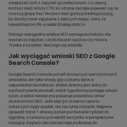
zwiększać ruch z zapytań sprzedażowych. Co więcej,
możesz mieć niższy CTR, bo strona zaczęła pojawiać się na
szerszą grupę fraz. Możesz mieć gorszą średnią pozycję,
bo doszły nowe zapytania z dalszych miejsc, mimo że
najważniejsze URL-e nadal działają dobrze.
Dlatego wiarygodna analiza SEO wymaga kontekstu. Nie
wystarczy zapytać, czy liczba jest wyższa czy niższa.
Trzeba zrozumieć, dlaczego się zmieniła.
Jak wyciągać wnioski SEO z Google
Search Console?
Google Search Console potrafi dostarczyć wartościowych
wniosków, ale tylko wtedy, gdy czytamy dane w
odpowiednim kontekście. Widok dzienny jest dobry do
wychwytywania anomalii, widok tygodniowy pomaga odsiać
szum, a widok miesięczny pokazuje prawdziwy obraz
skuteczności SEO. Jeśli więc po otwarciu raportu
zobaczysz nagły spadek, nie zaczynaj od paniki. Najpierw
sprawdź trend 7-dniowy, potem porównanie tydzień do
tygodnia, a na końcu potwierdź wszystko w perspektywie
miesiąca. Dopiero taki zestaw daje podstawę do