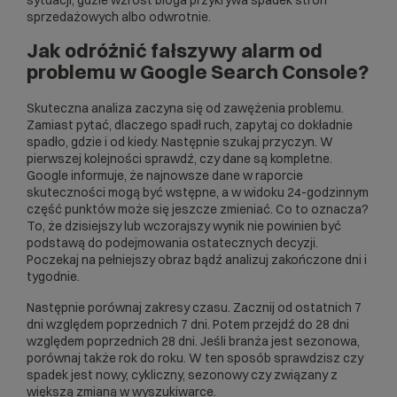
sytuacji, gdzie wzrost bloga przykrywa spadek stron
sprzedażowych albo odwrotnie.
Jak odróżnić fałszywy alarm od
problemu w Google Search Console?
Skuteczna analiza zaczyna się od zawężenia problemu.
Zamiast pytać, dlaczego spadł ruch, zapytaj co dokładnie
spadło, gdzie i od kiedy. Następnie szukaj przyczyn. W
pierwszej kolejności sprawdź, czy dane są kompletne.
Google informuje
, że najnowsze dane w raporcie
skuteczności mogą być wstępne, a w widoku 24-godzinnym
część punktów może się jeszcze zmieniać. Co to oznacza?
To, że dzisiejszy lub wczorajszy wynik nie powinien być
podstawą do podejmowania ostatecznych decyzji.
Poczekaj na pełniejszy obraz bądź analizuj zakończone dni i
tygodnie.
Następnie porównaj zakresy czasu. Zacznij od ostatnich 7
dni względem poprzednich 7 dni. Potem przejdź do 28 dni
względem poprzednich 28 dni. Jeśli branża jest sezonowa,
porównaj także rok do roku. W ten sposób sprawdzisz czy
spadek jest nowy, cykliczny, sezonowy czy związany z
większą zmianą w wyszukiwarce.