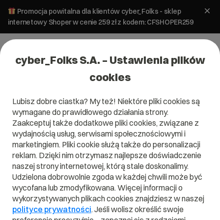
Promocja powitalna dla klientów cyber_Folks - sklep
internetowy Shoper w cenie 259 zł z kodem: CFSHOPER259
cyber_Folks S.A. – Ustawienia plików
cookies
Lubisz dobre ciastka? My też! Niektóre pliki cookies są
Analityka
SEO i SEM
wymagane do prawidłowego działania strony.
Google Search Console tygodniowo i
Zaakceptuj także dodatkowe pliki cookies, związane z
miesięczne. Jak wyciągać wnioski
wydajnością usług, serwisami społecznościowymi i
marketingiem. Pliki cookie służą także do personalizacji
SEO po dziennych spadkach?
reklam. Dzięki nim otrzymasz najlepsze doświadczenie
naszej strony internetowej, którą stale doskonalimy.
11 maja 2026
ok.
6
min
Udzielona dobrowolnie zgoda w każdej chwili może być
wycofana lub zmodyfikowana. Więcej informacji o
wykorzystywanych plikach cookies znajdziesz w naszej
polityce prywatności
. Jeśli wolisz określić swoje