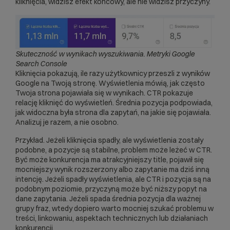
kliknięcia, widzisz efekt końcowy, ale nie widzisz przyczyny.
Skuteczność w wynikach wyszukiwania. Metryki Google
Search Console
Kliknięcia pokazują, ile razy użytkownicy przeszli z wyników
Google na Twoją stronę. Wyświetlenia mówią, jak często
Twoja strona pojawiała się w wynikach. CTR pokazuje
relację kliknięć do wyświetleń. Średnia pozycja podpowiada,
jak widoczna była strona dla zapytań, na jakie się pojawiała.
Analizuj je razem, a nie osobno.
Przykład. Jeżeli kliknięcia spadły, ale wyświetlenia zostały
podobne, a pozycje są stabilne, problem może leżeć w CTR.
Być może konkurencja ma atrakcyjniejszy title, pojawił się
mocniejszy wynik rozszerzony albo zapytanie ma dziś inną
intencję. Jeżeli spadły wyświetlenia, ale CTR i pozycja są na
podobnym poziomie, przyczyną może być niższy popyt na
dane zapytania. Jeżeli spada średnia pozycja dla ważnej
grupy fraz, wtedy dopiero warto mocniej szukać problemu w
treści, linkowaniu, aspektach technicznych lub działaniach
konkurencji.