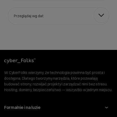
Przeglądaj wg dat
Wybierz gotową listę. Użyj spacji, aby otworzyć.
Naciśnij spację, aby otworzyć listę, klawisze strzałek, aby nawi
W CyberFolks wierzymy, że technologia powinna być prosta i
dostępna. Dlatego tworzymy narzędzia, które pozwalają
budować strony, rozwijać projekty i zarządzać nimi bez stresu.
Hosting, domeny, bezpieczeństwo — wszystko w jednym miejscu.
Formalnie i na luzie