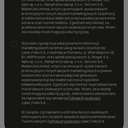
Apilo sp. z o.o., Sempire Europe sp. z o.o., Vercom S.A,
MailerLite Limited, w tym o promocjach, wydarzeniach
promocyjnych i innych akcjach marketingowych za pomocą
środków komunikacji elektronicznej na podany przeze mnie
adres e-mail i numer telefonu. Zgadzam się również, na
przetwarzanie moich danych osobowych w tym celu. Wiem,
że w każdej chwili mogę wycofać tę zgodę.
Wyrażam zgodę na przekazywanie mi informacji
marketingowych na temat usług świadczonych przez
cyber_Folks S.A. z siedzibą w Poznaniu, ul. Wierzbięcice 1B,
61-569 Poznań, oraz spółek powiązanych, tj. Shoper S.A.,
Apilo sp. z o.o., Sempire Europe sp. z o.o., Vercom S.A,
MailerLite Limited, w tym o promocjach, wydarzeniach
promocyjnych i innych akcjach marketingowych w postaci
wiadomości oraz w trakcie połączeń głosowych
wykonywanych przez telefon lub inne urządzenie
telekomunikacyjne. Zgadzam się również, na przetwarzanie
moich danych osobowych w tym celu. Wiem, że w każdej
chwili mogę wycofać tę zgodę. Jednocześnie oświadczam,
że zapoznałem się i akceptuję
Politykę Prywatności
cyber_Folks S.A.
W związku z przepisami o ochronie danych osobowych
informujemy kto i na jakich zasadach będzie administrować
Twoimi danymi:
Polityka prywatności
cyber_Folks S.A.