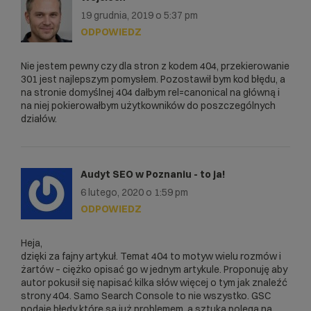
19 grudnia, 2019 o 5:37 pm
ODPOWIEDZ
Nie jestem pewny czy dla stron z kodem 404, przekierowanie
301 jest najlepszym pomysłem. Pozostawił bym kod błędu, a
na stronie domyślnej 404 dałbym rel=canonical na główną i
na niej pokierowałbym użytkowników do poszczególnych
działów.
Audyt SEO w Poznaniu - to ja!
6 lutego, 2020 o 1:59 pm
ODPOWIEDZ
Heja,
dzięki za fajny artykuł. Temat 404 to motyw wielu rozmów i
żartów – ciężko opisać go w jednym artykule. Proponuję aby
autor pokusił się napisać kilka słów więcej o tym jak znaleźć
strony 404. Samo Search Console to nie wszystko. GSC
podaje błędy które są już problemem, a sztuka polega na