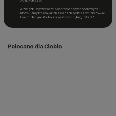
cyber_Folks S.A.
W związku z przepisami o ochronie danych osobowych
informujemy kto i na jakich zasadach będzie administrować
Twoimi danymi:
Polityka prywatności
cyber_Folks S.A.
Polecane dla Ciebie