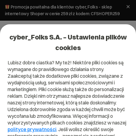
Promocja powitalna dla klientów cyber_Folks - sklep
internetowy Shoper w cenie 259 zł z kodem: CFSHOPER259
cyber_Folks S.A. – Ustawienia plików
cookies
Lubisz dobre ciastka? My też! Niektóre pliki cookies są
SEO i SEM
Tworzenie stron
wymagane do prawidłowego działania strony.
Mam błąd 404, co to znaczy?
Zaakceptuj także dodatkowe pliki cookies, związane z
wydajnością usług, serwisami społecznościowymi i
marketingiem. Pliki cookie służą także do personalizacji
4 listopada 2021
ok.
5
min
reklam. Dzięki nim otrzymasz najlepsze doświadczenie
naszej strony internetowej, którą stale doskonalimy.
Udzielona dobrowolnie zgoda w każdej chwili może być
wycofana lub zmodyfikowana. Więcej informacji o
wykorzystywanych plikach cookies znajdziesz w naszej
polityce prywatności
. Jeśli wolisz określić swoje