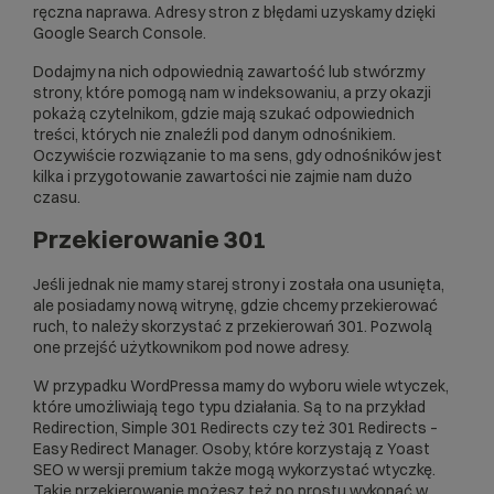
ręczna naprawa. Adresy stron z błędami uzyskamy dzięki
Google Search Console.
Dodajmy na nich odpowiednią zawartość lub stwórzmy
strony, które pomogą nam w indeksowaniu, a przy okazji
pokażą czytelnikom, gdzie mają szukać odpowiednich
treści, których nie znaleźli pod danym odnośnikiem.
Oczywiście rozwiązanie to ma sens, gdy odnośników jest
kilka i przygotowanie zawartości nie zajmie nam dużo
czasu.
Przekierowanie 301
Jeśli jednak nie mamy starej strony i została ona usunięta,
ale posiadamy nową witrynę, gdzie chcemy przekierować
ruch, to należy skorzystać z przekierowań 301. Pozwolą
one przejść użytkownikom pod nowe adresy.
W przypadku
WordPressa
mamy do wyboru wiele wtyczek,
które umożliwiają tego typu działania. Są to na przykład
Redirection, Simple 301 Redirects czy też 301 Redirects –
Easy Redirect Manager. Osoby, które korzystają z
Yoast
SEO
w wersji premium także mogą wykorzystać wtyczkę.
Takie przekierowanie możesz też po prostu wykonać w