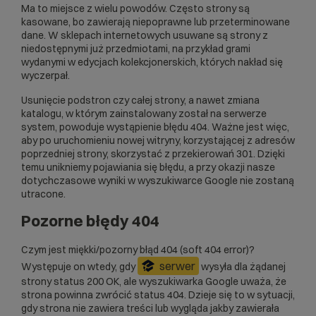
Ma to miejsce z wielu powodów. Często strony są
kasowane, bo zawierają niepoprawne lub przeterminowane
dane. W sklepach internetowych usuwane są strony z
niedostępnymi już przedmiotami, na przykład grami
wydanymi w edycjach kolekcjonerskich, których nakład się
wyczerpał.
Usunięcie podstron czy całej strony, a nawet zmiana
katalogu, w którym zainstalowany został na
serwerze
system, powoduje wystąpienie błędu 404. Ważne jest więc,
aby po uruchomieniu nowej witryny, korzystającej z adresów
poprzedniej strony, skorzystać z przekierowań 301. Dzięki
temu unikniemy pojawiania się błędu, a przy okazji nasze
dotychczasowe wyniki w wyszukiwarce Google nie zostaną
utracone.
Pozorne błędy 404
Czym jest miękki/pozorny błąd 404 (soft 404 error)?
serwer
Występuje on wtedy, gdy
wysyła dla żądanej
strony status 200 OK, ale wyszukiwarka Google uważa, że
strona powinna zwrócić status 404. Dzieje się to w sytuacji,
gdy strona nie zawiera treści lub wygląda jakby zawierała