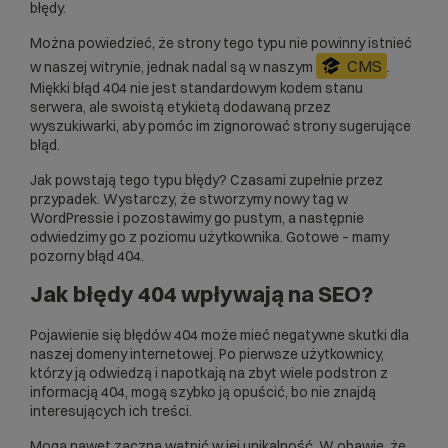
błędy.
Można powiedzieć, że strony tego typu nie powinny istnieć
CMS
w naszej witrynie, jednak nadal są w naszym
.
Miękki błąd 404 nie jest standardowym kodem stanu
serwera, ale swoistą etykietą dodawaną przez
wyszukiwarki, aby pomóc im zignorować strony sugerujące
błąd.
Jak powstają tego typu błędy? Czasami zupełnie przez
przypadek. Wystarczy, że stworzymy nowy tag w
WordPressie
i pozostawimy go pustym, a następnie
odwiedzimy go z poziomu użytkownika. Gotowe – mamy
pozorny błąd 404.
Jak błędy 404 wpływają na SEO?
Pojawienie się błędów 404 może mieć negatywne skutki dla
naszej
domeny internetowej
. Po pierwsze użytkownicy,
którzy ją odwiedzą i napotkają na zbyt wiele podstron z
informacją 404, mogą szybko ją opuścić, bo nie znajdą
interesujących ich treści.
Mogą nawet zaczną wątpić w jej unikalność. W obawie, że