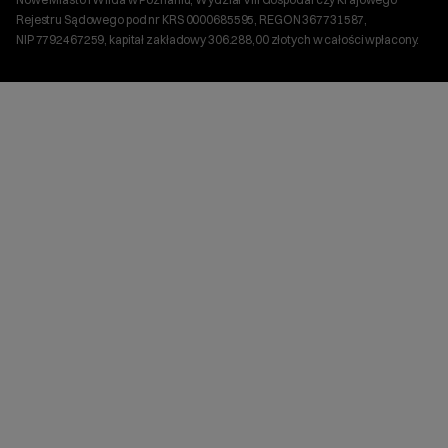
Rejestru Sądowego pod nr KRS 0000685595, REGON 367731587,
NIP 7792467259, kapitał zakładowy 306.288,00 złotych w całości wpłacony.