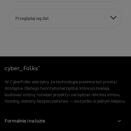
Przeglądaj wg dat
Wybierz gotową listę. Użyj spacji, aby otworzyć.
Naciśnij spację, aby otworzyć listę, klawisze strzałek, aby nawi
W CyberFolks wierzymy, że technologia powinna być prosta i
dostępna. Dlatego tworzymy narzędzia, które pozwalają
budować strony, rozwijać projekty i zarządzać nimi bez stresu.
Hosting, domeny, bezpieczeństwo — wszystko w jednym miejscu.
Formalnie i na luzie