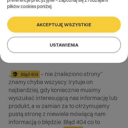
preferencje precyzyjnie – zapoznaj się z rodzajami
plików cookies poniżej.
AKCEPTUJĘ WSZYSTKIE
USTAWIENIA
„
– nie znaleziono strony”
Błąd 404
znamy chyba wszyscy. Irytuje on
najbardziej, gdy koniecznie musimy
wyszukać interesującą nas informację lub
produkt, a w zamian za to otrzymujemy
pustą stronę z niewiele mówiącą nam
informacją o błędzie. Błąd 404 co to