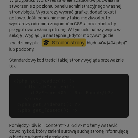
W przypadku WordPressa wiele szablonów pozwala na
stworzenie z poziomu panelu administracyjnego własnej
strony błędu. Wystarczy wybrać grafikę, dodać tekst i
gotowe. Jeśli jednak nie mamy takiej możliwości, to
wystarczy odrobina znajomości CSS‑a oraz html‑a by
przygotować własną stronę. W tym celu należy wejść w
sekcję „Wygląd”, a następnie „Edytor motywu”, gdzie
Szablon strony
znajdziemy plik „
błędu 404 (404.php)”
lub podobny.
Standardowy kod treści takiej strony wygląda przeważnie
tak:
<?php get_header(); ?>

    <div id="content">

      <h2>Error 404 - Not Found</h2>

    </div>

 <?php get_sidebar(); ?>

 <?php get_footer(); ?> 
Pomiędzy <div id=„content”> a </div> możemy wstawić
dowolny kod, który zmieni surową suchą stronę informującą
o błędzie w bardziej atrakcyjną.