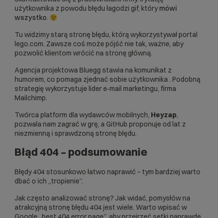
użytkownika z powodu błędu łagodzi gif, który
mówi
wszystko
.
Tu
widzimy starą stronę błędu, którą wykorzystywał portal
lego.com
. Zawsze coś może pójść nie tak, ważne, aby
pozwolić klientom wrócić na stronę główną.
Agencja
projektowa Bluegg
stawia na komunikat z
humorem, co pomaga zjednać sobie użytkownika
. Podobną
strategię wykorzystuje lider e‑mail marketingu, firma
Mailchimp
.
Twórca platform dla wydawców mobilnych,
Heyzap
,
pozwala nam zagrać w grę, a
GitHub
proponuje od lat z
niezmienną i sprawdzoną stronę błędu.
Błąd 404 – podsumowanie
Błędy 404 stosunkowo łatwo naprawić – tym bardziej warto
dbać o ich „tropienie”.
Jak często analizować stronę? Jak widać, pomysłów na
atrakcyjną stronę błędu 404 jest wiele. Warto wpisać w
Google „best 404 error page”, aby przejrzeć setki naprawdę