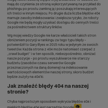
mają do czynienia ze stroną wykorzystywaną na przykład do
phishingu po prostu zamkną ją i poszukają interesujących
ich treści w innym miejscu. Po drugie duża liczba błędów 404
marnuje zasoby indeksowania i zwiększa ryzyko, że roboty
Google nie będą mogły uzyskać dostępu do cennych treści
za pośrednictwem struktury linków.
Wg mojej wiedzy Google nie karze właścicieli takich stron
obniżeniem pozycji w rankingu za tego typu błędy –
potwierdził to
Gary Illyes
w 2015 roku w jedynym ze swoich
tweetów. Każda strona z 404 może natomiast czerpać z
„crawl budget” i w ten sposób, niebezpośrednio, obniżać
nasze pozycje – po prostu wyszukiwarce nie starczy
budżetu (zasobów czasu serwerów Google
przeznaczonych na daną domenę) na indeksowanie
wartościowych elementów naszej strony, skoro budżet
będzie zużyty na 404’ki.
Jak znaleźć błędy 404 na naszej
stronie?
Chyba najprostszym sposobem wykrycia błędów 404 i
miękkich błędów 404 jest narzędzie Google