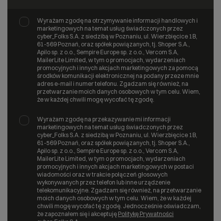
Wyrażam zgodę na otrzymywanie informacji handlowych i
marketingowych na temat usług świadczonych przez
cyber_Folks S.A. z siedzibą w Poznaniu, ul. Wierzbięcice 1B,
61-569 Poznań, oraz spółek powiązanych, tj. Shoper S.A.,
Apilo sp. z o.o., Sempire Europe sp. z o.o., Vercom S.A,
MailerLite Limited, w tym o promocjach, wydarzeniach
promocyjnych i innych akcjach marketingowych za pomocą
środków komunikacji elektronicznej na podany przeze mnie
adres e-mail i numer telefonu. Zgadzam się również, na
przetwarzanie moich danych osobowych w tym celu. Wiem,
że w każdej chwili mogę wycofać tę zgodę.
Wyrażam zgodę na przekazywanie mi informacji
marketingowych na temat usług świadczonych przez
cyber_Folks S.A. z siedzibą w Poznaniu, ul. Wierzbięcice 1B,
61-569 Poznań, oraz spółek powiązanych, tj. Shoper S.A.,
Apilo sp. z o.o., Sempire Europe sp. z o.o., Vercom S.A,
MailerLite Limited, w tym o promocjach, wydarzeniach
promocyjnych i innych akcjach marketingowych w postaci
wiadomości oraz w trakcie połączeń głosowych
wykonywanych przez telefon lub inne urządzenie
telekomunikacyjne. Zgadzam się również, na przetwarzanie
moich danych osobowych w tym celu. Wiem, że w każdej
chwili mogę wycofać tę zgodę. Jednocześnie oświadczam,
że zapoznałem się i akceptuję
Politykę Prywatności