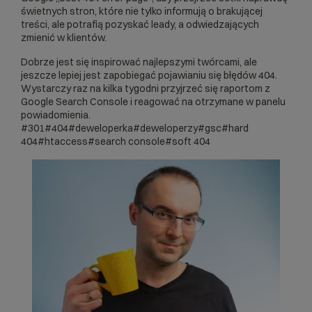
świetnych stron, które nie tylko informują o brakującej
treści, ale potrafią pozyskać leady, a odwiedzających
zmienić w klientów.
Dobrze jest się inspirować najlepszymi twórcami, ale
jeszcze lepiej jest zapobiegać pojawianiu się błędów 404.
Wystarczy raz na kilka tygodni przyjrzeć się raportom z
Google Search Console i reagować na otrzymane w panelu
powiadomienia.
#301
#404
#deweloperka
#deweloperzy
#gsc
#hard
404
#htaccess
#search console
#soft 404