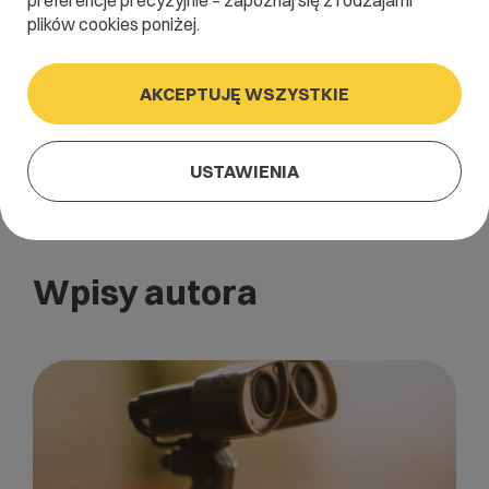
preferencje precyzyjnie – zapoznaj się z rodzajami
Od 18 lat dzieli się wiedzą i poradami w sprawach e-
plików cookies poniżej.
marketingu i hostingu, jako menedżer, autor publikacji,
prelegent, bloger, wykładowca akademicki.
AKCEPTUJĘ WSZYSTKIE
USTAWIENIA
Wpisy autora