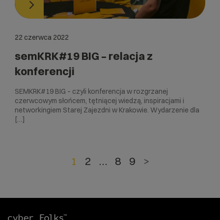
22 czerwca 2022
semKRK#19 BIG – relacja z
konferencji
SEMKRK#19 BIG – czyli konferencja w rozgrzanej
czerwcowym słońcem, tętniącej wiedzą, inspiracjami i
networkingiem Starej Zajezdni w Krakowie. Wydarzenie dla
[…]
1
2
…
8
9
>