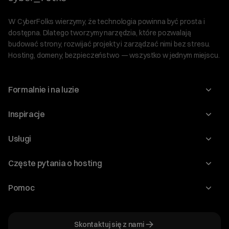
W CyberFolks wierzymy, że technologia powinna być prosta i
dostępna. Dlatego tworzymy narzędzia, które pozwalają
budować strony, rozwijać projekty i zarządzać nimi bez stresu.
Hosting, domeny, bezpieczeństwo — wszystko w jednym miejscu.
Formalnie i na luzie
O nas
Inspiracje
Relacje inwestorskie
Blog
Usługi
Program Korzyści dla Inwestorów
Słownik IT
Domeny
Regulaminy i specyfikacje
Częste pytania o hosting
WordPress
Certyfikaty SSL
Raporty i dokumenty
Jak przenieść stronę?
Audyt stron
Pomoc
Hosting www
Cennik domen
Jak przenieść domenę?
Generator polityki prywatności
Pomoc cyber_Folks
Hosting dla WordPress
Cennik hostingu, vps, ssl
Jak założyć stronę na WordPress?
Program partnerski
Skontaktuj się z nami