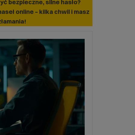
ć bezpieczne, silne hasło?
aseł online
– kilka chwil i masz
złamania!