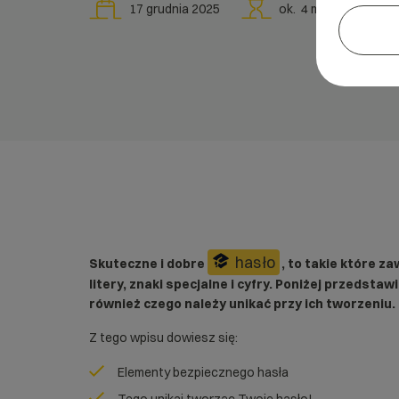
17 grudnia 2025
ok.
4
min
hasło
Skuteczne i dobre
, to takie które z
litery, znaki specjalne i cyfry. Poniżej przedst
również czego należy unikać przy ich tworzeniu.
Z tego wpisu dowiesz się:
Elementy bezpiecznego hasła