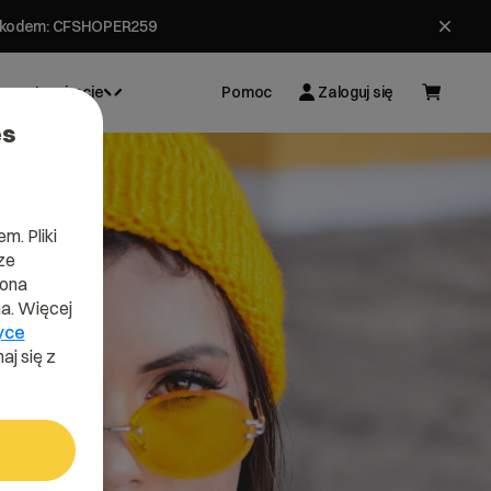
ł z kodem: CFSHOPER259
Inspiracje
Pomoc
Zaloguj się
es
m. Pliki
ze
lona
a. Więcej
yce
aj się z