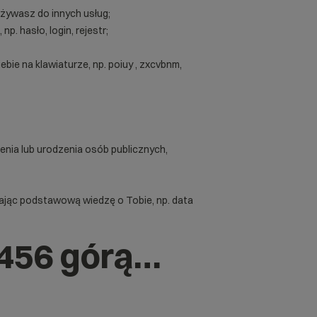
żywasz do innych usług;
p. hasło, login, rejestr;
bie na klawiaturze, np. poiuy , zxcvbnm,
zenia lub urodzenia osób publicznych,
ając podstawową wiedzę o Tobie, np. data
3456 górą…