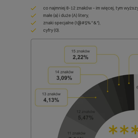
co najmniej 8-12 znaków – im więcej, tym wyżs
małe (a) i duże (A) litery,
znaki specjalne (!@#$%^&*),
cyfry (0).