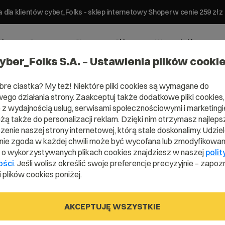
 dla klientów cyber_Folks - sklep internetowy Shoper w cenie 259 z
ting
Serwery
Strony
Sklepy
Wsparcie biznesowe
yber_Folks S.A. – Ustawienia plików cooki
bre ciastka? My też! Niektóre pliki cookies są wymagane do
ego działania strony. Zaakceptuj także dodatkowe pliki cookies,
z wydajnością usług, serwisami społecznościowymi i marketingie
użą także do personalizacji reklam. Dzięki nim otrzymasz najleps
enie naszej strony internetowej, którą stale doskonalimy. Udzie
ie zgoda w każdej chwili może być wycofana lub zmodyfikowan
obre,
i o wykorzystywanych plikach cookies znajdziesz w naszej
polit
ości
. Jeśli wolisz określić swoje preferencje precyzyjnie – zapozn
 plików cookies poniżej.
o?
AKCEPTUJĘ WSZYSTKIE