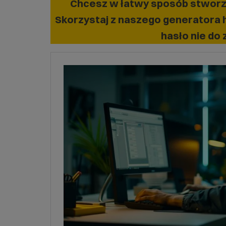
Chcesz w łatwy sposób stworzy
Skorzystaj z naszego
generatora h
hasło nie do 