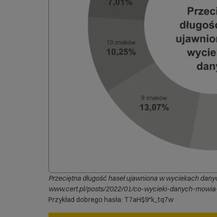
Przeciętna długość haseł ujawniona w wyciekach danych
www.cert.pl/posts/2022/01/co-wycieki-danych-mowia
Przykład dobrego hasła: T7aH$9*k_tq7w