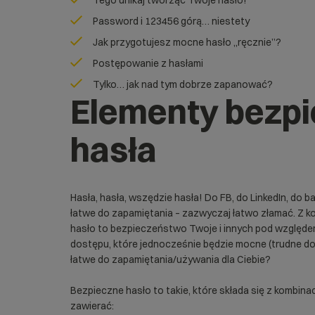
Tego unikaj tworząc Twoje hasło!
Password i 123456 górą… niestety
Jak przygotujesz mocne hasło „ręcznie”?
Postępowanie z hasłami
Tylko… jak nad tym dobrze zapanować?
Elementy bezp
hasła
Hasła, hasła, wszędzie hasła! Do FB, do LinkedIn, do ba
łatwe do zapamiętania – zazwyczaj łatwo złamać. Z k
hasło to bezpieczeństwo Twoje i innych pod względem
dostępu, które jednocześnie będzie mocne (trudne do 
łatwe do zapamiętania/używania dla Ciebie?
Bezpieczne hasło to takie, które składa się z kombi
zawierać: