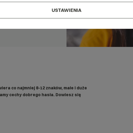
USTAWIENIA
awiera co najmniej 8-12 znaków, małe i duże
awiamy cechy dobrego hasła. Dowiesz się