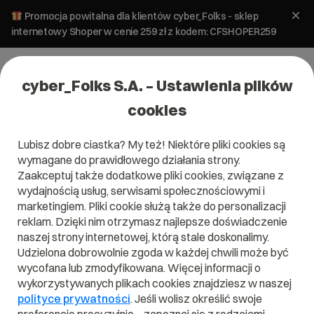
Promocja powitalna dla klientów cyber_Folks - sklep
internetowy Shoper w cenie 259 zł z kodem: CFSHOPER259
cyber_Folks S.A. – Ustawienia plików
cookies
Lubisz dobre ciastka? My też! Niektóre pliki cookies są
wymagane do prawidłowego działania strony.
Zaakceptuj także dodatkowe pliki cookies, związane z
wydajnością usług, serwisami społecznościowymi i
marketingiem. Pliki cookie służą także do personalizacji
reklam. Dzięki nim otrzymasz najlepsze doświadczenie
naszej strony internetowej, którą stale doskonalimy.
Udzielona dobrowolnie zgoda w każdej chwili może być
wycofana lub zmodyfikowana. Więcej informacji o
wykorzystywanych plikach cookies znajdziesz w naszej
polityce prywatności
. Jeśli wolisz określić swoje