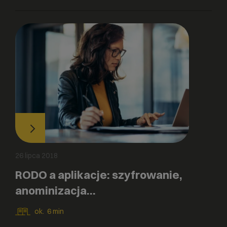
26 lipca 2018
RODO a aplikacje: szyfrowanie,
anominizacja…
ok.
6
min