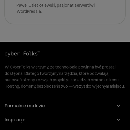
Paweł Otlet otlewski, pasjonat serwerów i
WordPress'a.
W CyberFolks wierzymy, że technologia powinna być prosta i
dostępna. Dlatego tworzymy narzędzia, które pozwalają
budować strony, rozwijać projekty i zarządzać nimi bez stresu.
Hosting, domeny, bezpieczeństwo — wszystko w jednym miejscu.
Formalnie i na luzie
O nas
Inspiracje
Relacje inwestorskie