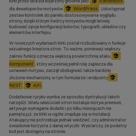
framework
Kirki przez lata był kojarzony głównie jako
WordPress
dla deweloperów motywów
. Udostępniał
zestaw kontrolek do panelu dostosowywania wyglądu
strony, dzięki którym twórcy motywów mogli łatwiej
budować opcje konfiguracji kolorów, typografii, układów czy
elementów interfejsu.
W nowszych wydaniach Kirki został rozbudowany o funkcje
wizualnego kreatora stron. To ważne, ponieważ większy
zakres funkcji oznacza większą powierzchnię ataku.
Komponent
, który wcześniej pełnił rolę zaplecza dla
ustawień motywu, zaczął obsługiwać także bardziej
złożone mechanizmy, w tym formularze i endpointy
REST
API
.
Dodatkowe ryzyko wynika ze sposobu dystrybucji takich
narzędzi. Wielu właścicieli stron instaluje motyw premium,
aktywuje wymagane dodatki i po kilku miesiącach nie
pamięta już, że Kirki w ogóle znajduje się w instalacji.
Atakujący nie potrzebuje jednak wiedzieć, czy administrator
świadomie korzysta z danej wtyczki. Wystarczy, że podatny
kod jest dostępny na stronie.