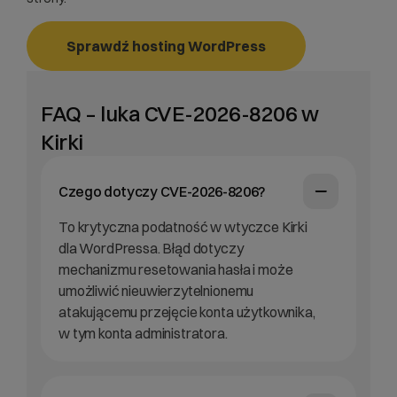
Sprawdź hosting WordPress
FAQ – luka CVE-2026-8206 w
Kirki
Czego dotyczy CVE-2026-8206?
To krytyczna podatność w wtyczce Kirki
dla WordPressa. Błąd dotyczy
mechanizmu resetowania hasła i może
umożliwić nieuwierzytelnionemu
atakującemu przejęcie konta użytkownika,
w tym konta administratora.