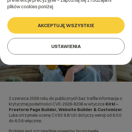
preferencje precyzyjnie – zapoznaj się z rodzajami
plików cookies poniżej.
AKCEPTUJĘ WSZYSTKIE
USTAWIENIA
2 czerwca 2026 roku do publicznych baz trafiła informacja o
krytycznej podatności CVE-2026-8206 w wtyczce
Kirki –
Freeform Page Builder, Website Builder & Customizer
.
Luka otrzymała ocenę CVSS 9.8/10 i dotyczy wersji od 6.0.0
do 6.0.6 włącznie.
Problem jest szczególnie poważny, bo pozwala