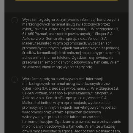
Wyrażam zgodę na otrzymywanie informacji handlowych i
marketingowych na temat usług świadczonych przez
cyber_Folks S.A. z siedzibą w Poznaniu, ul. Wierzbięcice 1B,
61-569 Poznań, oraz spółek powiązanych, tj. Shoper S.A.,
Apilo sp. z o.o., Sempire Europe sp. z o.o., Vercom S.A,
MailerLite Limited, w tym o promocjach, wydarzeniach
promocyjnych i innych akcjach marketingowych za pomocą
środków komunikacji elektronicznej na podany przeze mnie
adres e-mail i numer telefonu. Zgadzam się również, na
przetwarzanie moich danych osobowych w tym celu. Wiem,
że w każdej chwili mogę wycofać tę zgodę.
Wyrażam zgodę na przekazywanie mi informacji
marketingowych na temat usług świadczonych przez
cyber_Folks S.A. z siedzibą w Poznaniu, ul. Wierzbięcice 1B,
61-569 Poznań, oraz spółek powiązanych, tj. Shoper S.A.,
Apilo sp. z o.o., Sempire Europe sp. z o.o., Vercom S.A,
MailerLite Limited, w tym o promocjach, wydarzeniach
promocyjnych i innych akcjach marketingowych w postaci
wiadomości oraz w trakcie połączeń głosowych
wykonywanych przez telefon lub inne urządzenie
telekomunikacyjne. Zgadzam się również, na przetwarzanie
moich danych osobowych w tym celu. Wiem, że w każdej
chwili mogę wycofać tę zgodę. Jednocześnie oświadczam,