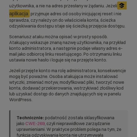
użytkownika, a nie na adres przesłany w żądaniu. Jeżeli
aplikacja
przyjmuje adres od osoby inicjującej reset i nie
sprawdza, czy należy on do właściciela konta, ścieżka
odzyskiwania dostępu staje się ścieżką przejęcia dostępu.
Scenariusz ataku można opisać w prosty sposób.
Atakujący wskazuje znaną nazwę użytkownika, na przykład
konto administratora, a następnie podaje własny adres e-
mail jako odbiorcę linku resetującego. Po otrzymaniu linku
ustawia nowe hasło i loguje się na przejęte konto.
Jeżeli przejęte konto ma rolę administratora, konsekwencje
mogą być poważne. Osoba atakująca może instalować
wtyczki, zmieniać motyw, modyfikować pliki, tworzyć nowe
konta, dodawać przekierowania, wstrzykiwać złośliwy kod
lub uzyskać dostęp do danych znajdujących się w panelu
WordPress.
Technicznie:
podatność została sklasyfikowana
jako
CWE-269
, czyli nieprawidłowe zarządzanie
uprawnieniami. W praktyce problem polega na tym, że
funkcja odzyskiwania konta nie utrzymywała