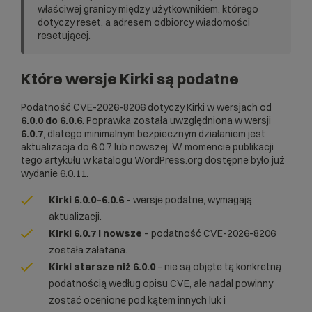
właściwej granicy między użytkownikiem, którego
dotyczy reset, a adresem odbiorcy wiadomości
resetującej.
Które wersje Kirki są podatne
Podatność CVE-2026-8206 dotyczy Kirki w wersjach od
6.0.0 do 6.0.6
. Poprawka została uwzględniona w wersji
6.0.7
, dlatego minimalnym bezpiecznym działaniem jest
aktualizacja do 6.0.7 lub nowszej. W momencie publikacji
tego artykułu w katalogu WordPress.org dostępne było już
wydanie 6.0.11.
Kirki 6.0.0–6.0.6
– wersje podatne, wymagają
aktualizacji.
Kirki 6.0.7 i nowsze
– podatność CVE-2026-8206
została załatana.
Kirki starsze niż 6.0.0
– nie są objęte tą konkretną
podatnością według opisu CVE, ale nadal powinny
zostać ocenione pod kątem innych luk i