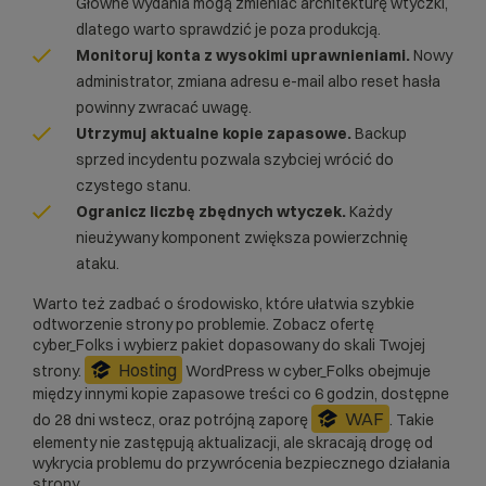
Główne wydania mogą zmieniać architekturę wtyczki,
dlatego warto sprawdzić je poza produkcją.
Monitoruj konta z wysokimi uprawnieniami.
Nowy
administrator, zmiana adresu e-mail albo reset hasła
powinny zwracać uwagę.
Utrzymuj aktualne kopie zapasowe.
Backup
sprzed incydentu pozwala szybciej wrócić do
czystego stanu.
Ogranicz liczbę zbędnych wtyczek.
Każdy
nieużywany komponent zwiększa powierzchnię
ataku.
Warto też zadbać o środowisko, które ułatwia szybkie
odtworzenie strony po problemie. Zobacz ofertę
cyber_Folks i wybierz pakiet dopasowany do skali Twojej
Hosting
strony.
WordPress w cyber_Folks obejmuje
między innymi kopie zapasowe treści co 6 godzin, dostępne
WAF
do 28 dni wstecz, oraz potrójną zaporę
. Takie
elementy nie zastępują aktualizacji, ale skracają drogę od
wykrycia problemu do przywrócenia bezpiecznego działania
strony.