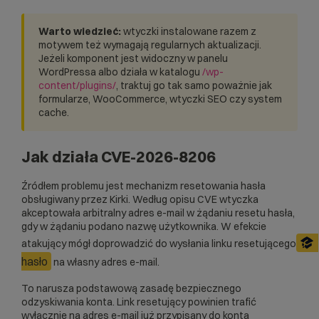
Warto wiedzieć:
wtyczki instalowane razem z
motywem też wymagają regularnych aktualizacji.
Jeżeli komponent jest widoczny w panelu
WordPressa albo działa w katalogu
/wp-
content/plugins/
, traktuj go tak samo poważnie jak
formularze, WooCommerce, wtyczki SEO czy system
cache.
Jak działa CVE-2026-8206
Źródłem problemu jest mechanizm resetowania hasła
obsługiwany przez Kirki. Według opisu CVE wtyczka
akceptowała arbitralny adres e-mail w żądaniu resetu hasła,
gdy w żądaniu podano nazwę użytkownika. W efekcie
atakujący mógł doprowadzić do wysłania linku resetującego
hasło
na własny adres e-mail.
To narusza podstawową zasadę bezpiecznego
odzyskiwania konta. Link resetujący powinien trafić
wyłącznie na adres e-mail już przypisany do konta