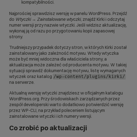
kompatybilności.
Najprościej sprawdzisz wersję w panelu WordPress. Przejdź
do
Wtyczki → Zainstalowane wtyczki
, znajdź Kirki i odczytaj
numer wersji przy nazwie wtyczki. Jeśli widzisz aktualizację,
wykonaj ją od razu po przygotowaniu kopii zapasowej
strony.
Trudniejszy przypadek dotyczy stron, w których Kirki został
zainstalowany jako zależność motywu. Wtedy wtyczka
może być mniej widoczna dla właściciela strony, a
aktualizacja może zależeć od producenta motywu. W takiej
sytuacji sprawdź dokumentację motywu, listę wymaganych
wtyczek oraz katalog
/wp-content/plugins/kirki/
na serwerze.
Aktualną wersję wtyczki znajdziesz w oficjalnym katalogu
WordPress.org
. Przy środowiskach zarządzanych przez
zespół developerski warto dodatkowo potwierdzić wersję
przez
WP-CLI
, na przykład poleceniem listującym
zainstalowane wtyczki i ich numery wersji.
Co zrobić po aktualizacji