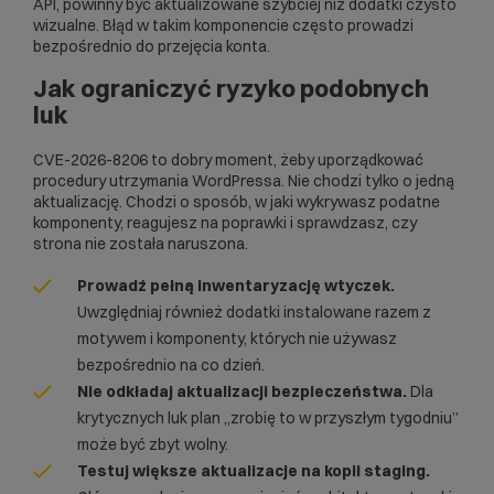
API, powinny być aktualizowane szybciej niż dodatki czysto
wizualne. Błąd w takim komponencie często prowadzi
bezpośrednio do przejęcia konta.
Jak ograniczyć ryzyko podobnych
luk
CVE-2026-8206 to dobry moment, żeby uporządkować
procedury utrzymania WordPressa. Nie chodzi tylko o jedną
aktualizację. Chodzi o sposób, w jaki wykrywasz podatne
komponenty, reagujesz na poprawki i sprawdzasz, czy
strona nie została naruszona.
Prowadź pełną inwentaryzację wtyczek.
Uwzględniaj również dodatki instalowane razem z
motywem i komponenty, których nie używasz
bezpośrednio na co dzień.
Nie odkładaj aktualizacji bezpieczeństwa.
Dla
krytycznych luk plan „zrobię to w przyszłym tygodniu”
może być zbyt wolny.
Testuj większe aktualizacje na kopii staging.