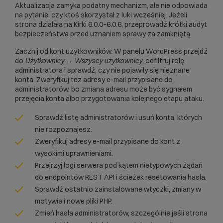
Aktualizacja zamyka podatny mechanizm, ale nie odpowiada
na pytanie, czy ktoś skorzystał z luki wcześniej. Jeżeli
strona działała na Kirki 6.0.0–6.0.6, przeprowadź krótki audyt
bezpieczeństwa przed uznaniem sprawy za zamkniętą.
Zacznij od kont użytkowników. W panelu WordPress przejdź
do
Użytkownicy → Wszyscy użytkownicy
, odfiltruj rolę
administratora i sprawdź, czy nie pojawiły się nieznane
konta. Zweryfikuj też adresy e-mail przypisane do
administratorów, bo zmiana adresu może być sygnałem
przejęcia konta albo przygotowania kolejnego etapu ataku.
Sprawdź listę administratorów i usuń konta, których
nie rozpoznajesz.
Zweryfikuj adresy e-mail przypisane do kont z
wysokimi uprawnieniami.
Przejrzyj logi serwera pod kątem nietypowych żądań
do endpointów REST API i ścieżek resetowania hasła.
Sprawdź ostatnio zainstalowane wtyczki, zmiany w
motywie i nowe pliki PHP.
Zmień hasła administratorów, szczególnie jeśli strona