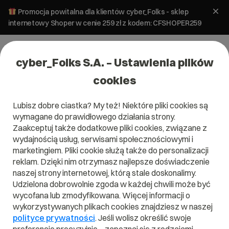
Promocja powitalna dla klientów cyber_Folks - sklep
internetowy Shoper w cenie 259 zł z kodem: CFSHOPER259
cyber_Folks S.A. – Ustawienia plików
cookies
Lubisz dobre ciastka? My też! Niektóre pliki cookies są
Bezpieczeństwo
WordPress
wymagane do prawidłowego działania strony.
Krytyczna luka we wtyczce Kirki –
Zaakceptuj także dodatkowe pliki cookies, związane z
przejęcie konta administratora
wydajnością usług, serwisami społecznościowymi i
marketingiem. Pliki cookie służą także do personalizacji
WordPress
reklam. Dzięki nim otrzymasz najlepsze doświadczenie
naszej strony internetowej, którą stale doskonalimy.
19 czerwca 2026
ok.
5
min
Udzielona dobrowolnie zgoda w każdej chwili może być
wycofana lub zmodyfikowana. Więcej informacji o
wykorzystywanych plikach cookies znajdziesz w naszej
polityce prywatności
. Jeśli wolisz określić swoje