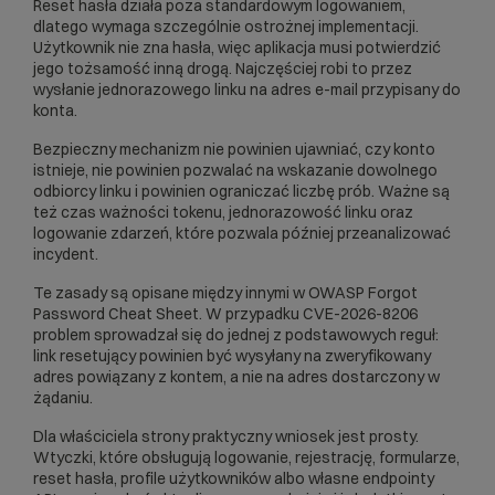
Reset hasła działa poza standardowym logowaniem,
dlatego wymaga szczególnie ostrożnej implementacji.
Użytkownik nie zna hasła, więc aplikacja musi potwierdzić
jego tożsamość inną drogą. Najczęściej robi to przez
wysłanie jednorazowego linku na adres e-mail przypisany do
konta.
Bezpieczny mechanizm nie powinien ujawniać, czy konto
istnieje, nie powinien pozwalać na wskazanie dowolnego
odbiorcy linku i powinien ograniczać liczbę prób. Ważne są
też czas ważności tokenu, jednorazowość linku oraz
logowanie zdarzeń, które pozwala później przeanalizować
incydent.
Te zasady są opisane między innymi w
OWASP Forgot
Password Cheat Sheet
. W przypadku CVE-2026-8206
problem sprowadzał się do jednej z podstawowych reguł:
link resetujący powinien być wysyłany na zweryfikowany
adres powiązany z kontem, a nie na adres dostarczony w
żądaniu.
Dla właściciela strony praktyczny wniosek jest prosty.
Wtyczki, które obsługują logowanie, rejestrację, formularze,
reset hasła, profile użytkowników albo własne endpointy