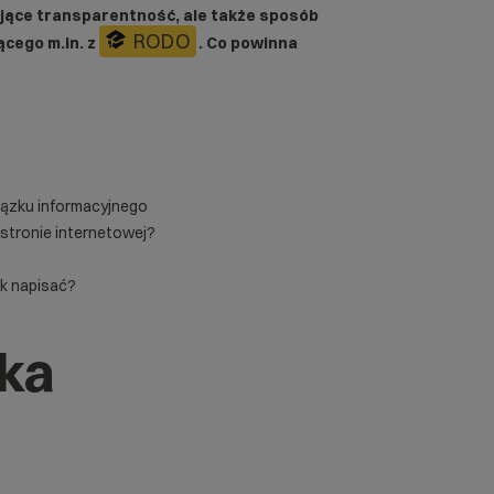
dujące transparentność, ale także sposób
RODO
ącego m.in. z
. Co powinna
wiązku informacyjnego
 stronie internetowej?
ak napisać?
yka