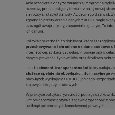
Ania przecierała oczy ze zdumienia i z ogromną rado
rozmowę przez dostępny formularz na jej nowej stroni
się rozsyłał, statystyki rosły. Aż pewnego dnia w skrz
zgodność przetwarzania danych z RODO. Nagle ekscyta
szczegół swojej strony, zapomniała o jednym. To infor
ich danymi.
Polityka prywatności to dokument, który szczegółow
przechowywane i chronione są dane osobowe u
internetowej, aplikacji czy usług. Informuje ona o ce
danych, prawach użytkowników oraz środkach ochron
Jest to
element transparentności
, który buduje 
służące spełnieniu obowiązku informacyjnego
wy
obowiązek wynikający z
RODO
(Ogólnego Rozporządze
krajowych i międzynarodowych.
W praktyce polityka prywatności pomaga użytkownik
Firmom natomiast pozwala zapewnić zgodność z obo
i uniknąć potencjalnych konsekwencji prawnych.