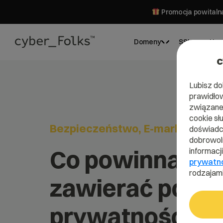
Promocja powitalna
Domeny
SSL
Hos
c
Lubisz do
prawidłow
związane 
cookie sł
Bezpieczeństwo
E-marketing
doświadcz
dobrowoln
Co powinna
informacj
prywatn
rodzajami
zawierać polit
prywatności?