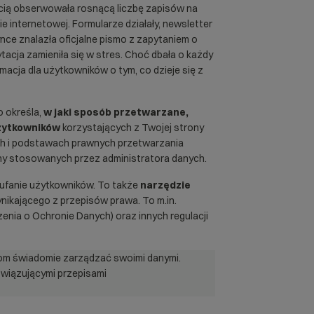
ścią obserwowała rosnącą liczbę zapisów na
e internetowej. Formularze działały, newsletter
ynce znalazła oficjalne pismo z zapytaniem o
cja zamieniła się w stres. Choć dbała o każdy
macja dla użytkowników o tym, co dzieje się z
o określa,
w jaki sposób przetwarzane,
żytkowników
korzystających z Twojej strony
lach i podstawach prawnych przetwarzania
y stosowanych przez administratora danych.
zaufanie użytkowników. To także
narzędzie
nikającego z przepisów prawa. To m.in.
nia o Ochronie Danych) oraz innych regulacji
om świadomie zarządzać swoimi danymi.
wiązującymi przepisami