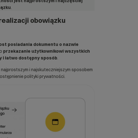
ności jest najprostszym i najczęściej
iązku
.
realizacji obowiązku
ost posiadania dokumentu o nazwie
to
przekazanie użytkownikowi wszystkich
y i łatwo dostępny sposób
.
– najprostszym i najskuteczniejszym sposobem
ostępnienie polityki prywatności.