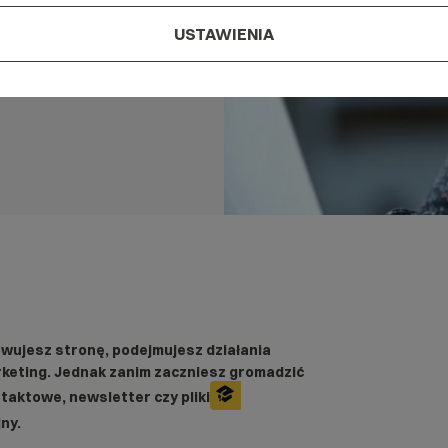
USTAWIENIA
wujesz stronę, podejmujesz działania
rketing. Jednak zanim zaczniesz gromadzić
taktowe, newsletter czy pliki
ny.