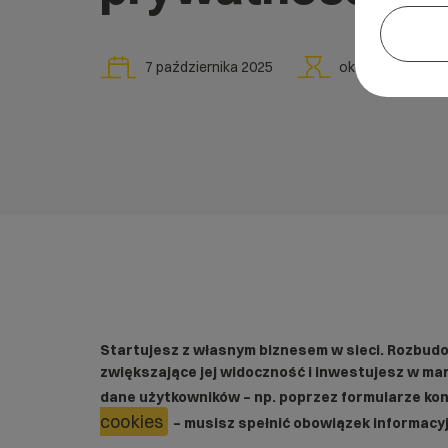
7 października 2025
ok.
6
min
Startujesz z własnym biznesem w sieci. Rozbudo
zwiększające jej widoczność i inwestujesz w ma
dane użytkowników – np. poprzez formularze kon
cookies
– musisz spełnić obowiązek informacyj