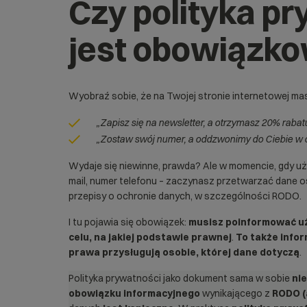
Czy polityka p
jest obowiązk
Wyobraź sobie, że na Twojej stronie internetowej mas
„Zapisz się na newsletter, a otrzymasz 20% raba
„Zostaw swój numer, a oddzwonimy do Ciebie w 
Wydaje się niewinne, prawda? Ale w momencie, gdy uży
mail, numer telefonu – zaczynasz przetwarzać dane
przepisy o ochronie danych, w szczególności RODO.
I tu pojawia się obowiązek:
musisz poinformować uży
celu, na jakiej podstawie prawnej
.
To także info
prawa przysługują osobie, której dane dotyczą
.
Polityka prywatności jako dokument sama w sobie
ni
obowiązku informacyjnego
wynikającego z
RODO (a