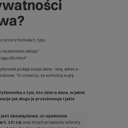
rywatności
owa
?
z prosty formularz, typu:
tu na pierwsze zakupy”
ciągu 60 minut”
tkownik podaje swoje dane – imię, adres e-
 osobowe. To oznacza, że wchodzą w grę
tkownika o tym, kto zbiera dane, w jakim
rmacje
jak długo je przechowuje i jakie
e jest obowiązkowa
, ale
spełnienie
rt. 13 i 14)
oraz innych przepisów ochrony