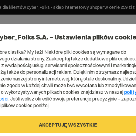
 dla klientów cyber_Folks - sklep internetowy Shoper w cenie 259 z
ting
Serwery
Strony
Sklepy
Wsparcie biznesowe
yber_Folks S.A. – Ustawienia plików cooki
bre ciastka? My też! Niektóre pliki cookies są wymagane do
ego działania strony. Zaakceptuj także dodatkowe pliki cookies,
z wydajnością usług, serwisami społecznościowymi i marketingie
użą także do personalizacji reklam. Dzięki nim otrzymasz najleps
enie naszej strony internetowej, którą stale doskonalimy. Udzie
ie zgoda w każdej chwili może być wycofana lub zmodyfikowan
i o wykorzystywanych plikach cookies znajdziesz w naszej
polit
ości
. Jeśli wolisz określić swoje preferencje precyzyjnie – zapozn
 plików cookies poniżej.
yka
AKCEPTUJĘ WSZYSTKIE