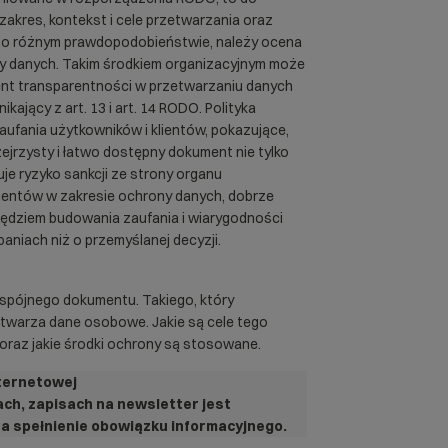
akres, kontekst i cele przetwarzania oraz
h o różnym prawdopodobieństwie, należy ocena
y danych. Takim środkiem organizacyjnym może
ment transparentności w przetwarzaniu danych
ający z art. 13 i art. 14 RODO. Polityka
ufania użytkowników i klientów, pokazujące,
ejrzysty i łatwo dostępny dokument nie tylko
je ryzyko sankcji ze strony organu
entów w zakresie ochrony danych, dobrze
zędziem budowania zaufania i wiarygodności
baniach niż o przemyślanej decyzji.
 spójnego dokumentu. Takiego, który
zetwarza dane osobowe. Jakie są cele tego
oraz jakie środki ochrony są stosowane.
nternetowej
ach, zapisach na newsletter jest
a spełnienie obowiązku informacyjnego.