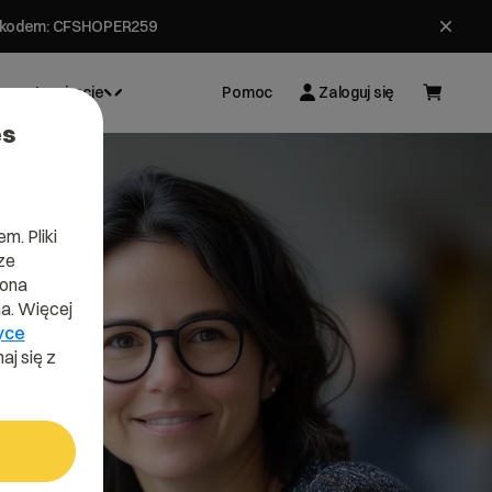
ł z kodem: CFSHOPER259
Inspiracje
Pomoc
Zaloguj się
es
m. Pliki
ze
lona
a. Więcej
yce
aj się z