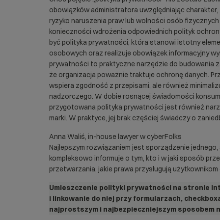
obowiązków administratora uwzględniając charakter, z
ryzyko naruszenia praw lub wolności osób fizycznyc
konieczności wdrożenia odpowiednich polityk ochron
być polityka prywatności, która stanowi istotny ele
osobowych oraz realizuje obowiązek informacyjny wynik
prywatności to praktyczne narzędzie do budowania za
że organizacja poważnie traktuje ochronę danych. Prz
wspiera zgodność z przepisami, ale również minimalizu
nadzorczego. W dobie rosnącej świadomości konsum
przygotowana polityka prywatności jest również nar
marki. W praktyce, jej brak częściej świadczy o zanied
Anna Waliś, in-house lawyer w cyberFolks
Najlepszym rozwiązaniem jest sporządzenie jednego,
kompleksowo informuje o tym, kto i w jaki sposób pr
przetwarzania, jakie prawa przysługują użytkownikom 
Umieszczenie polityki prywatności na stronie i
i linkowanie do niej przy formularzach, checkbox
najprostszym i najbezpieczniejszym sposobem n