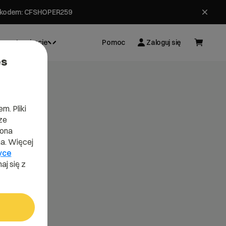
ł z kodem: CFSHOPER259
Inspiracje
Pomoc
Zaloguj się
es
m. Pliki
ze
lona
a. Więcej
yce
aj się z