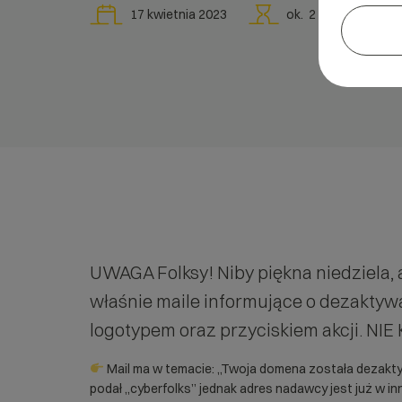
17 kwietnia 2023
ok.
2
min
UWAGA Folksy! Niby piękna niedziela, a 
właśnie maile informujące o dezakty
logotypem oraz przyciskiem akcji. NIE
Mail ma w temacie: „Twoja domena została dezakt
podał „cyberfolks” jednak adres nadawcy jest już w in