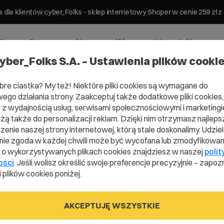
 dla klientów cyber_Folks - sklep internetowy Shoper w cenie 259 z
ting
Serwery
Strony
Sklepy
Wsparcie biznesowe
yber_Folks S.A. – Ustawienia plików cooki
bre ciastka? My też! Niektóre pliki cookies są wymagane do
ego działania strony. Zaakceptuj także dodatkowe pliki cookies,
z wydajnością usług, serwisami społecznościowymi i marketingie
użą także do personalizacji reklam. Dzięki nim otrzymasz najleps
wy –
enie naszej strony internetowej, którą stale doskonalimy. Udzie
ie zgoda w każdej chwili może być wycofana lub zmodyfikowan
i o wykorzystywanych plikach cookies znajdziesz w naszej
polit
róba
ości
. Jeśli wolisz określić swoje preferencje precyzyjnie – zapozn
 plików cookies poniżej.
nych
AKCEPTUJĘ WSZYSTKIE