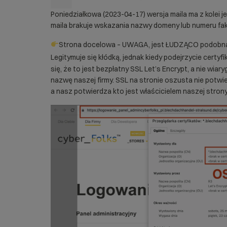
Poniedziałkowa (2023-04-17) wersja maila ma z kolei je
maila brakuje wskazania nazwy domeny lub numeru fak
Strona docelowa – UWAGA, jest ŁUDZĄCO podobna 
Legitymuje się kłódką, jednak kiedy podejrzycie certyf
się, że to jest bezpłatny SSL Let’s Encrypt, a nie wi
nazwę naszej firmy. SSL na stronie oszusta nie potw
a nasz potwierdza kto jest właścicielem naszej strony