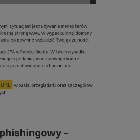
ymi sytuacjami jest używanie menedżerów
konkretną stroną www. W wypadku innej domeny
hasła, co powinno wzbudzić Twoją czujność.
cji 2FA
w Panelu Klienta. W takim wypadku
 wymagało podania jednorazowego kodu z
ostało przechwycone, nie będzie ono
URL
w pasku przeglądarki oraz szczegółów
ych.
 phishingowy –