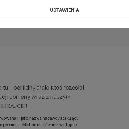
USTAWIENIA
tu – perfidny atak! Ktoś rozesłał
wacji domeny wraz z naszym
 KLIKAJCIE!
ywowana !” jako nazwa nadawcy atakujący
nej domenie. Mail nie ma również w stopce