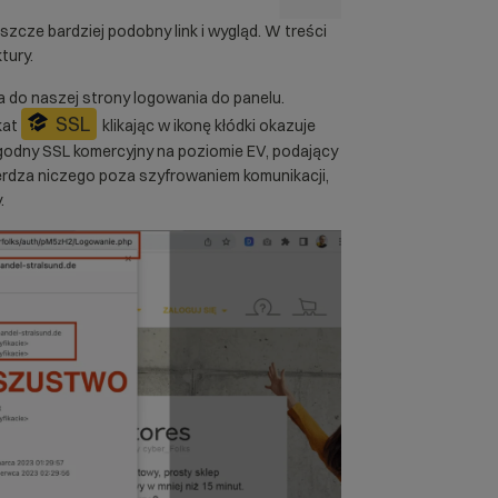
szcze bardziej podobny link i wygląd. W treści
tury.
do naszej strony logowania do panelu.
SSL
ikat
klikając w ikonę kłódki okazuje
arygodny SSL komercyjny na poziomie EV, podający
ierdza niczego poza szyfrowaniem komunikacji,
.