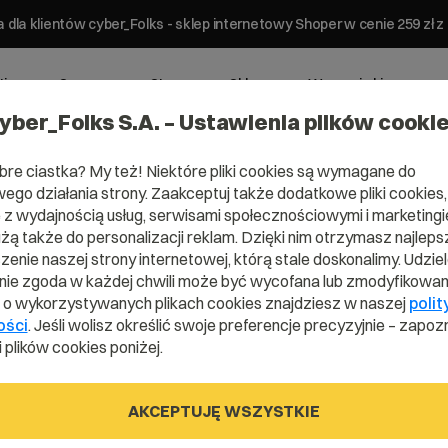
 dla klientów cyber_Folks - sklep internetowy Shoper w cenie 259 z
ting
Serwery
Strony
Sklepy
Wsparcie biznesowe
yber_Folks S.A. – Ustawienia plików cooki
bre ciastka? My też! Niektóre pliki cookies są wymagane do
ego działania strony. Zaakceptuj także dodatkowe pliki cookies,
z wydajnością usług, serwisami społecznościowymi i marketingie
użą także do personalizacji reklam. Dzięki nim otrzymasz najleps
enie naszej strony internetowej, którą stale doskonalimy. Udzie
ie zgoda w każdej chwili może być wycofana lub zmodyfikowan
i o wykorzystywanych plikach cookies znajdziesz w naszej
polit
ości
. Jeśli wolisz określić swoje preferencje precyzyjnie – zapozn
 plików cookies poniżej.
AKCEPTUJĘ WSZYSTKIE