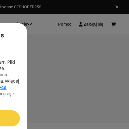
ł z kodem: CFSHOPER259
Inspiracje
Pomoc
Zaloguj się
es
m. Pliki
ze
lona
a. Więcej
yce
aj się z