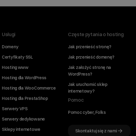
Usługi
Częste pytania o hosting
Domeny
Jak przenieść stronę?
Certyfikaty SSL
Jak przenieść domenę?
Hosting www
Jak założyć stronę na
WordPress?
Hosting dla WordPress
Jak uruchomić sklep
Hosting dla WooCommerce
internetowy?
Hosting dla PrestaShop
Pomoc
Serwery VPS
Pomoc cyber_Folks
Serwery dedykowane
Sklepy internetowe
Skontaktuj się z nami