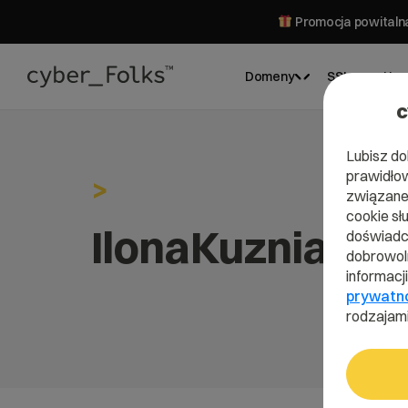
Promocja powitalna
Domeny
SSL
Hos
c
Lubisz do
prawidłow
>
związane 
cookie sł
IlonaKuzniarz
doświadcz
dobrowoln
informacj
prywatn
rodzajami