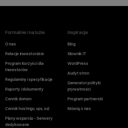
Formalnie i na luzie
Inspiracje
O nas
Blog
Relacje inwestorskie
Słownik IT
Program Korzyści dla
WordPress
Inwestorów
Audyt stron
Regulaminy i specyfikacje
Generator polityki
Raporty i dokumenty
prywatności
Cennik domen
Program partnerski
Cennik hostingu, vps, ssl
Mówią o nas
Plany wsparcia – Serwery
dedykowane