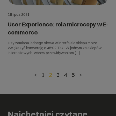
19 lipca 2021
User Experience: rola microcopy w E-
commerce
Czy zamiana jednego słowa w interfejsie sklepu może
zwiększyć konwersję o 45%? Tak! W jednym ze sklepów
internetowych, wbrew przewidywaniom […]
<
1
2
3
4
5
>
Najchętniej czytane