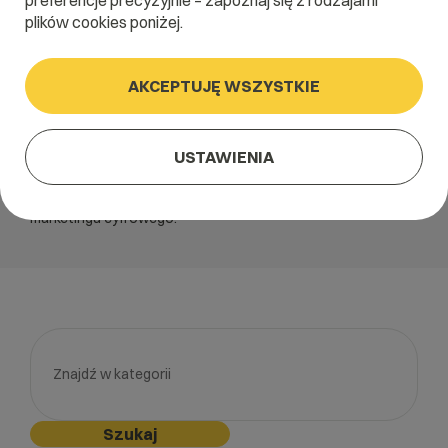
preferencje precyzyjnie – zapoznaj się z rodzajami
plików cookies poniżej.
E-marketing,
w skrócie
AKCEPTUJĘ WSZYSTKIE
Większość z nas prowadzi stronę www po to, żeby na tym
zarobić. Większość stron powinna realizować twarde cele.
Wizerunkowe, sprzedażowe, albo związane z innym
USTAWIENIA
rodzajem konwersji. W ramach kategorii e-marketing
dzielimy się treściami, które pomagają właścicielom stron i
sklepów uzyskiwać coraz lepsze wyniki w obszarze
marketingu cyfrowego.
Szukaj