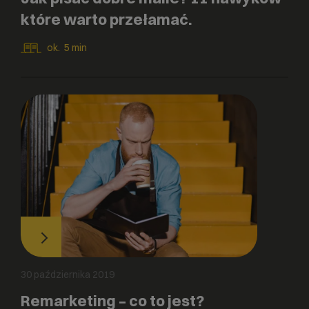
które warto przełamać.
ok.
5
min
30 października 2019
Remarketing – co to jest?