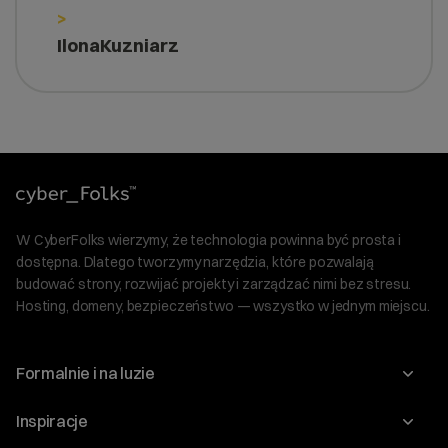
>
IlonaKuzniarz
W CyberFolks wierzymy, że technologia powinna być prosta i
dostępna. Dlatego tworzymy narzędzia, które pozwalają
budować strony, rozwijać projekty i zarządzać nimi bez stresu.
Hosting, domeny, bezpieczeństwo — wszystko w jednym miejscu.
Formalnie i na luzie
O nas
Inspiracje
Relacje inwestorskie