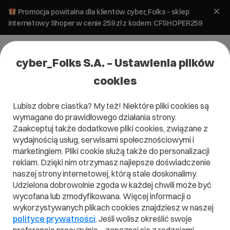
Promocja powitalna dla klientów cyber_Folks - sklep
internetowy Shoper w cenie 259 zł z kodem: CFSHOPER259
cyber_Folks S.A. – Ustawienia plików
cookies
Lubisz dobre ciastka? My też! Niektóre pliki cookies są
wymagane do prawidłowego działania strony.
Zaakceptuj także dodatkowe pliki cookies, związane z
wydajnością usług, serwisami społecznościowymi i
marketingiem. Pliki cookie służą także do personalizacji
reklam. Dzięki nim otrzymasz najlepsze doświadczenie
naszej strony internetowej, którą stale doskonalimy.
Udzielona dobrowolnie zgoda w każdej chwili może być
wycofana lub zmodyfikowana. Więcej informacji o
wykorzystywanych plikach cookies znajdziesz w naszej
polityce prywatności
. Jeśli wolisz określić swoje
E-marketing