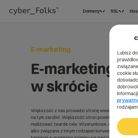
Domeny
SSL
Hos
c
E-marketing
Lubisz do
prawidłow
E-marketing,
związane 
cookie sł
doświadcz
w skrócie
dobrowoln
informacj
prywatn
rodzajami
Większość z nas prowadzi stronę www po to, żeby
na tym zarobić. Większość stron powinna
realizować twarde cele. Wizerunkowe, sprzedażowe,
albo związane z innym rodzajem konwersji. W ramach
kategorii e-marketing dzielimy się treściami, które