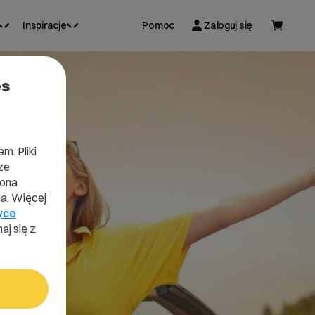
Inspiracje
Pomoc
Zaloguj się
es
m. Pliki
ze
lona
a. Więcej
yce
aj się z