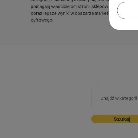
pomagają właścicielom stron i sklepów uzyskiwać
coraz lepsze wyniki w obszarze marketingu
cyfrowego.
Szukaj