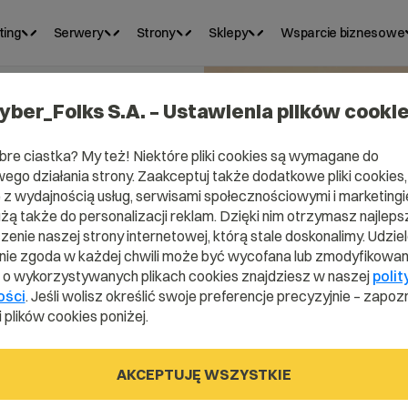
ting
Serwery
Strony
Sklepy
Wsparcie biznesowe
yber_Folks S.A. – Ustawienia plików cooki
bre ciastka? My też! Niektóre pliki cookies są wymagane do
ego działania strony. Zaakceptuj także dodatkowe pliki cookies,
z wydajnością usług, serwisami społecznościowymi i marketingie
użą także do personalizacji reklam. Dzięki nim otrzymasz najleps
enie naszej strony internetowej, którą stale doskonalimy. Udzie
ie zgoda w każdej chwili może być wycofana lub zmodyfikowan
i o wykorzystywanych plikach cookies znajdziesz w naszej
polit
ości
. Jeśli wolisz określić swoje preferencje precyzyjnie – zapozn
 plików cookies poniżej.
AKCEPTUJĘ WSZYSTKIE