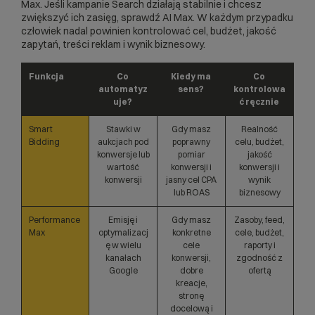
Max. Jeśli kampanie Search działają stabilnie i chcesz
zwiększyć ich zasięg, sprawdź AI Max. W każdym przypadku
człowiek nadal powinien kontrolować cel, budżet, jakość
zapytań, treści reklam i wynik biznesowy.
Funkcja
Co
Kiedy ma
Co
automatyz
sens?
kontrolowa
uje?
ć ręcznie
Smart
Stawki w
Gdy masz
Realność
Bidding
aukcjach pod
poprawny
celu, budżet,
konwersje lub
pomiar
jakość
wartość
konwersji i
konwersji i
konwersji
jasny cel CPA
wynik
lub ROAS
biznesowy
Performance
Emisję i
Gdy masz
Zasoby, feed,
Max
optymalizacj
konkretne
cele, budżet,
ę w wielu
cele
raporty i
kanałach
konwersji,
zgodność z
Google
dobre
ofertą
kreacje,
stronę
docelową i