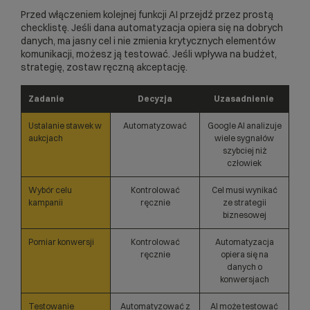
Przed włączeniem kolejnej funkcji AI przejdź przez prostą
checklistę. Jeśli dana automatyzacja opiera się na dobrych
danych, ma jasny cel i nie zmienia krytycznych elementów
komunikacji, możesz ją testować. Jeśli wpływa na budżet,
strategię, zostaw ręczną akceptację.
Zadanie
Decyzja
Uzasadnienie
Ustalanie stawek w
Automatyzować
Google AI analizuje
aukcjach
wiele sygnałów
szybciej niż
człowiek
Wybór celu
Kontrolować
Cel musi wynikać
kampanii
ręcznie
ze strategii
biznesowej
Pomiar konwersji
Kontrolować
Automatyzacja
ręcznie
opiera się na
danych o
konwersjach
Testowanie
Automatyzować z
AI może testować