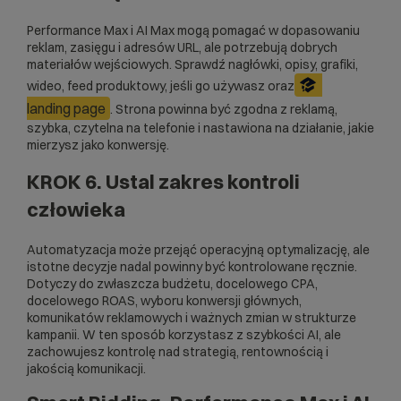
Performance Max i AI Max mogą pomagać w dopasowaniu
reklam, zasięgu i adresów URL, ale potrzebują dobrych
materiałów wejściowych. Sprawdź nagłówki, opisy, grafiki,
wideo, feed produktowy, jeśli go używasz oraz
landing page
. Strona powinna być zgodna z reklamą,
szybka, czytelna na telefonie i nastawiona na działanie, jakie
mierzysz jako konwersję.
KROK 6. Ustal zakres kontroli
człowieka
Automatyzacja może przejąć operacyjną optymalizację, ale
istotne decyzje nadal powinny być kontrolowane ręcznie.
Dotyczy do zwłaszcza budżetu, docelowego CPA,
docelowego ROAS, wyboru konwersji głównych,
komunikatów reklamowych i ważnych zmian w strukturze
kampanii. W ten sposób korzystasz z szybkości AI, ale
zachowujesz kontrolę nad strategią, rentownością i
jakością komunikacji.