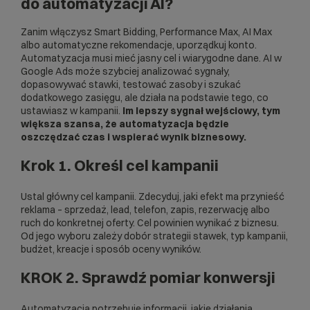
do automatyzacji AI?
Zanim włączysz Smart Bidding, Performance Max, AI Max
albo automatyczne rekomendacje, uporządkuj konto.
Automatyzacja musi mieć jasny cel i wiarygodne dane. AI w
Google Ads może szybciej analizować sygnały,
dopasowywać stawki, testować zasoby i szukać
dodatkowego zasięgu, ale działa na podstawie tego, co
ustawiasz w kampanii.
Im lepszy sygnał wejściowy, tym
większa szansa, że automatyzacja będzie
oszczędzać czas i wspierać wynik biznesowy.
Krok 1. Określ cel kampanii
Ustal główny cel kampanii. Zdecyduj, jaki efekt ma przynieść
reklama – sprzedaż, lead, telefon, zapis, rezerwację albo
ruch do konkretnej oferty. Cel powinien wynikać z biznesu.
Od jego wyboru zależy dobór strategii stawek, typ kampanii,
budżet, kreacje i sposób oceny wyników.
KROK 2. Sprawdź pomiar konwersji
Automatyzacja potrzebuje informacji, jakie działania