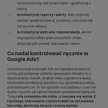
ręczną kontrolę nad tonem marki i zgodnością z
ofertą.
Automatyzuj raporty i alerty
, żeby szybciej
widzieć spadki konwersji, problemy z kosztem lub
odrzucone reklamy.
Automatyzuj wybrane rekomendacje
, ale nie
włączaj bezrefleksyjnie wszystkich zmian
dotyczących stawek, kierowania i celów.
Co nadal kontrolować ręcznie w
Google Ads?
Automatyzacja w Google Ads ma największą wartość
wtedy, gdy przejmuje zadania operacyjne. Mówimy tu o
dopasowaniu stawek, analizie wielu sygnałów w aukcji,
testowaniu kombinacji zasobów czy optymalizacji emisji
pod wskazany cel. W ten sposób oszczędzasz czas i nie
musisz ręcznie zarządzać każdym ustawieniem kampanii.
Tutaj
rola człowieka nie znika
, p
rzesuwa się wyżej
.
Z
ręcznego sterowania czynnościami na ustawianie
kierunku, kontrolę danych i ocenę wyniku