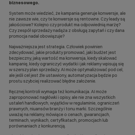
biznesowego.
System może wiedzieć, że kampania generuje konwersje, ale
nie zawsze wie, czy te konwersje są rentowne. Czy leady są
jakościowe? Kolejno czy produkt ma odpowiednią marżę?
Czy zespół sprzedaży nadąża z obsługą zapytań i czy dana
promocja nadal obowiązuje?
Najważniejsza jest strategia. Człowiek powinien
zdecydować, jakie produkty promować, jaki budżet jest
bezpieczny, jaką wartość ma konwersja, kiedy skalować
kampanię, kiedy ograniczyć wydatki i jak reklamy wpisują się
w szerszy plan sprzedaży. AI może optymalizować pod cel,
ale jeśli cel jest źle ustawiony, automatyzacja będzie po
prostu szybciej realizować błędne założenie.
Ręcznej kontroli wymaga też komunikacja. AI może
zaproponować nagłówki i opisy, ale nie zna wszystkich
ustaleń handlowych, wyjątków w regulaminie, ograniczeń
prawnych, niuansów branży i tonu marki. Szczególnie
uważaj na reklamy, mówiące o cenach, gwarancjach,
terminach, wynikach, certyfikatach, promocjach lub
porównaniach z konkurencją.