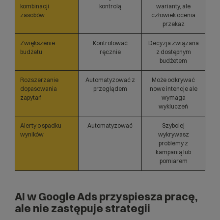
kombinacji
kontrolą
warianty, ale
zasobów
człowiek ocenia
przekaz
Zwiększenie
Kontrolować
Decyzja związana
budżetu
ręcznie
z dostępnym
budżetem
Rozszerzanie
Automatyzować z
Może odkrywać
dopasowania
przeglądem
nowe intencje ale
zapytań
wymaga
wykluczeń
Alerty o spadku
Automatyzować
Szybciej
wyników
wykrywasz
problemy z
kampanią lub
pomiarem
AI w Google Ads przyspiesza pracę,
ale nie zastępuje strategii