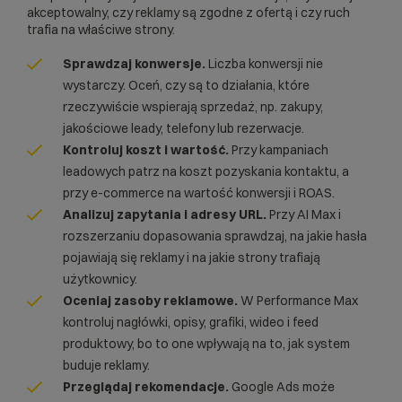
akceptowalny, czy reklamy są zgodne z ofertą i czy ruch
trafia na właściwe strony.
Sprawdzaj konwersje.
Liczba konwersji nie
wystarczy. Oceń, czy są to działania, które
rzeczywiście wspierają sprzedaż, np. zakupy,
jakościowe leady, telefony lub rezerwacje.
Kontroluj koszt i wartość.
Przy kampaniach
leadowych patrz na koszt pozyskania kontaktu, a
przy e-commerce na wartość konwersji i ROAS.
Analizuj zapytania i adresy URL.
Przy AI Max i
rozszerzaniu dopasowania sprawdzaj, na jakie hasła
pojawiają się reklamy i na jakie strony trafiają
użytkownicy.
Oceniaj zasoby reklamowe.
W Performance Max
kontroluj nagłówki, opisy, grafiki, wideo i feed
produktowy, bo to one wpływają na to, jak system
buduje reklamy.
Przeglądaj rekomendacje.
Google Ads może