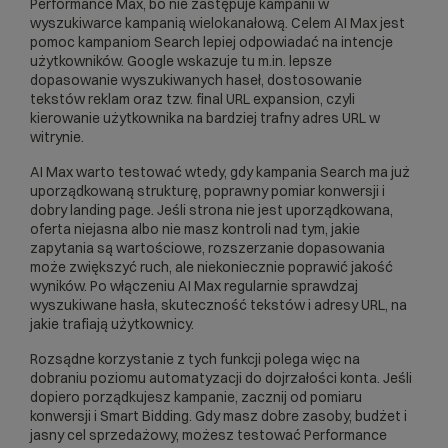
Performance Max, bo nie zastępuje kampanii w
wyszukiwarce kampanią wielokanałową. Celem AI Max jest
pomoc kampaniom Search lepiej odpowiadać na intencje
użytkowników. Google wskazuje tu m.in. lepsze
dopasowanie wyszukiwanych haseł, dostosowanie
tekstów reklam oraz tzw. final URL expansion, czyli
kierowanie użytkownika na bardziej trafny adres URL w
witrynie.
AI Max warto testować wtedy, gdy kampania Search ma już
uporządkowaną strukturę, poprawny pomiar konwersji i
dobry landing page. Jeśli strona nie jest uporządkowana,
oferta niejasna albo nie masz kontroli nad tym, jakie
zapytania są wartościowe, rozszerzanie dopasowania
może zwiększyć ruch, ale niekoniecznie poprawić jakość
wyników. Po włączeniu AI Max regularnie sprawdzaj
wyszukiwane hasła, skuteczność tekstów i adresy URL, na
jakie trafiają użytkownicy.
Rozsądne korzystanie z tych funkcji polega więc na
dobraniu poziomu automatyzacji do dojrzałości konta. Jeśli
dopiero porządkujesz kampanie, zacznij od pomiaru
konwersji i Smart Bidding. Gdy masz dobre zasoby, budżet i
jasny cel sprzedażowy, możesz testować Performance