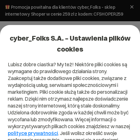
Promocja powitalna dla klientów cyber_Folks - sklep
internetowy Shoper w cenie 259 zł z kodem: CFSHOPER259
cyber_Folks S.A. – Ustawienia plików
cookies
Lubisz dobre ciastka? My też! Niektóre pliki cookies są
E-marketing
SEO i SEM
wymagane do prawidłowego działania strony.
Agent AI w Google Ads. Co
Zaakceptuj także dodatkowe pliki cookies, związane z
automatyzować, a co kontrolować?
wydajnością usług, serwisami społecznościowymi i
marketingiem. Pliki cookie służą także do personalizacji
reklam. Dzięki nim otrzymasz najlepsze doświadczenie
26 maja 2026
ok.
10
min
naszej strony internetowej, którą stale doskonalimy.
Udzielona dobrowolnie zgoda w każdej chwili może być
wycofana lub zmodyfikowana. Więcej informacji o
wykorzystywanych plikach cookies znajdziesz w naszej
polityce prywatności
. Jeśli wolisz określić swoje