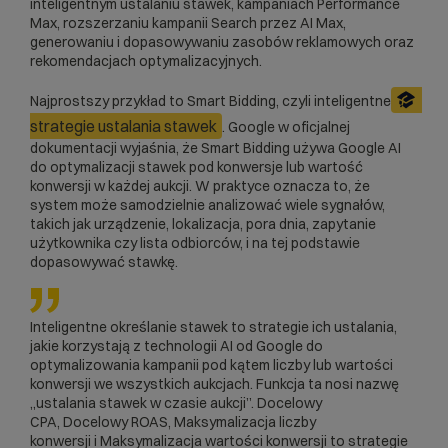
inteligentnym ustalaniu stawek, kampaniach
Performance
Max
, rozszerzaniu kampanii Search przez
AI Max
,
generowaniu i dopasowywaniu zasobów reklamowych oraz
rekomendacjach optymalizacyjnych.
Najprostszy przykład to Smart Bidding, czyli inteligentne
strategie ustalania stawek
. Google w oficjalnej
dokumentacji
wyjaśnia
, że Smart Bidding używa Google AI
do optymalizacji stawek pod konwersje lub wartość
konwersji w każdej aukcji. W praktyce oznacza to, że
system może samodzielnie analizować wiele sygnałów,
takich jak urządzenie, lokalizacja, pora dnia, zapytanie
użytkownika czy lista odbiorców, i na tej podstawie
dopasowywać stawkę.
Inteligentne określanie stawek to strategie ich ustalania,
jakie korzystają z technologii AI od Google do
optymalizowania kampanii pod kątem liczby lub wartości
konwersji we wszystkich aukcjach. Funkcja ta nosi nazwę
„ustalania stawek w czasie aukcji”.
Docelowy
CPA
,
Docelowy ROAS
,
Maksymalizacja liczby
konwersji
i
Maksymalizacja wartości konwersji
to strategie