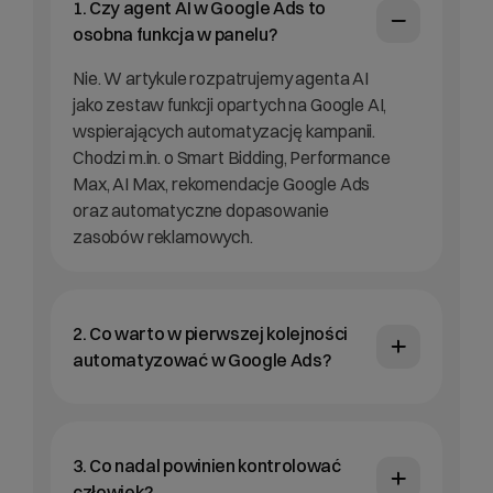
1. Czy agent AI w Google Ads to
osobna funkcja w panelu?
Nie. W artykule rozpatrujemy agenta AI
jako zestaw funkcji opartych na Google AI,
wspierających automatyzację kampanii.
Chodzi m.in. o Smart Bidding, Performance
Max, AI Max, rekomendacje Google Ads
oraz automatyczne dopasowanie
zasobów reklamowych.
2. Co warto w pierwszej kolejności
automatyzować w Google Ads?
3. Co nadal powinien kontrolować
człowiek?