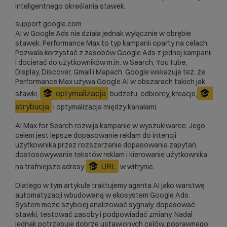
inteligentnego określania stawek.
support.google.com
AI w Google Ads nie działa jednak wyłącznie w obrębie
stawek. Performance Max to typ kampanii oparty na celach.
Pozwala korzystać z zasobów Google Ads z jednej kampanii
i docierać do użytkowników m.in. w Search, YouTube,
Display, Discover, Gmail i Mapach. Google
wskazuje
też, że
Performance Max używa Google AI w obszarach takich jak
optymalizacja
stawki,
budżetu, odbiorcy, kreacje,
atrybucja
i optymalizacja między kanałami.
AI Max for Search rozwija kampanie w wyszukiwarce. Jego
celem
jest lepsze dopasowanie reklam do intencji
użytkownika przez rozszerzanie dopasowania zapytań,
dostosowywanie tekstów reklam i kierowanie użytkownika
URL
na trafniejsze adresy
w witrynie.
Dlatego w tym artykule traktujemy agenta AI jako warstwę
automatyzacji wbudowaną w ekosystem Google Ads.
System może szybciej analizować sygnały, dopasować
stawki, testować zasoby i podpowiadać zmiany. Nadal
jednak potrzebuje dobrze ustawionych celów, poprawnego