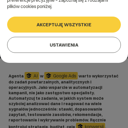
preferencje precyzyjnie – zapoznaj się z rodzajami
plików cookies poniżej.
AKCEPTUJĘ WSZYSTKIE
USTAWIENIA
AI
Google Ads
Agenta
w
warto wykorzystać
do zadań powtarzalnych, analitycznych i
operacyjnych. Jako wsparcie w automatyzacji
kampanii, nie jako zastępstwo specjalisty.
Automatyzuj te zadania, w jakich system może
szybciej analizować dane i reagować na wiele
sygnałów jednocześnie: stawki, dopasowanie
zapytań, testowanie zasobów, rekomendacje,
raportowanie i wykrywanie problemów. Ręcznie
konwersji
kontroluj strategię, budżet, cele
,