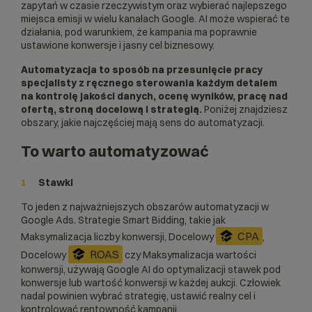
zapytań w czasie rzeczywistym oraz wybierać najlepszego
miejsca emisji w wielu kanałach Google. AI może wspierać te
działania, pod warunkiem, że kampania ma poprawnie
ustawione konwersje i jasny cel biznesowy.
Automatyzacja to sposób na przesunięcie pracy
specjalisty z ręcznego sterowania każdym detalem
na kontrolę jakości danych, ocenę wyników, pracę nad
ofertą, stroną docelową i strategią.
Poniżej znajdziesz
obszary, jakie najczęściej mają sens do automatyzacji.
To warto automatyzować
Stawki
To jeden z najważniejszych obszarów automatyzacji w
Google Ads. Strategie Smart Bidding, takie jak
CPA
Maksymalizacja liczby konwersji, Docelowy
,
ROAS
Docelowy
czy Maksymalizacja wartości
konwersji, używają Google AI do optymalizacji stawek pod
konwersje lub wartość konwersji w każdej aukcji. Człowiek
nadal powinien wybrać strategię, ustawić realny cel i
kontrolować rentowność kampanii.