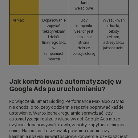
dane
wejściowe
AI Max
Dopasowanie
Gdy
Wyszukiwan
zapytań,
kampania
e hasła,
teksty reklam
Search jest
teksty
i dobór
stabilna, a
reklam,
finalnego URL
strona
adresy URL i
w
dobrze
jakość ruchu
kampaniach
opisuje ofertę
Search
Jak kontrolować automatyzację w
Google Ads po uruchomieniu?
Po włączeniu Smart Bidding, Performance Max albo AI Max
nie chodzi o to, żeby codziennie ręcznie poprawiać każde
ustawienie. Warto jednak regularnie sprawdzać, czy
automatyzacja realizuje właściwy cel. Google Ads może
szybciej dopasowywać stawki, zasoby, zapytania i miejsca
emisji. Natomiast to człowiek powinien ocenić, czy
kampania pozyskuje wartościowe konwersje, czy koszt jest